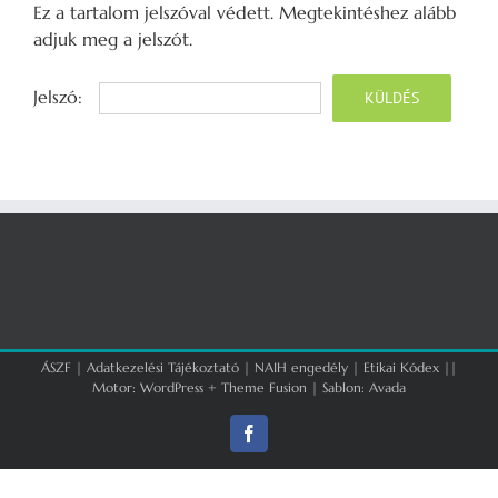
Ez a tartalom jelszóval védett. Megtekintéshez alább
adjuk meg a jelszót.
Jelszó:
ÁSZF
|
Adatkezelési Tájékoztató
|
NAIH engedély
|
Etikai Kódex
||
Motor:
WordPress
+
Theme Fusion
| Sablon:
Avada
Facebook