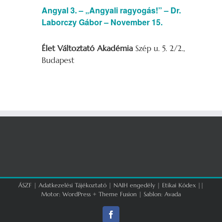
Angyal 3. – „Angyali ragyogás!” – Dr.
Laborczy Gábor – November 15.
Élet Változtató Akadémia
Szép u. 5. 2/2.,
Budapest
ÁSZF
|
Adatkezelési Tájékoztató
|
NAIH engedély
|
Etikai Kódex
||
Motor:
WordPress
+
Theme Fusion
| Sablon:
Avada
Facebook