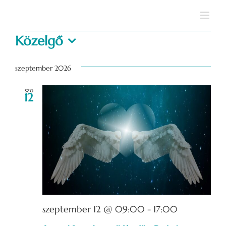
Kihagyás
Események
Közelgő
Dátum
kiválasztása.
szeptember 2026
szo
12
szeptember 12 @ 09:00
-
17:00