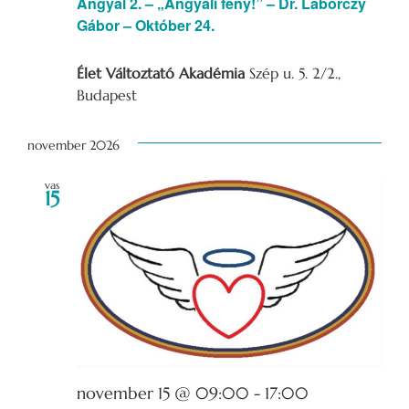
Angyal 2. – „Angyali fény!” – Dr. Laborczy
Gábor – Október 24.
Élet Változtató Akadémia
Szép u. 5. 2/2.,
Budapest
november 2026
vas
15
november 15 @ 09:00
-
17:00