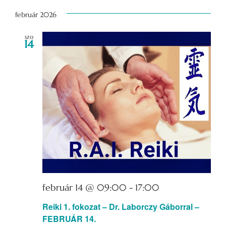
Dátum
kiválasztása.
február 2026
szo
14
február 14 @ 09:00
-
17:00
Reiki 1. fokozat – Dr. Laborczy Gáborral –
FEBRUÁR 14.