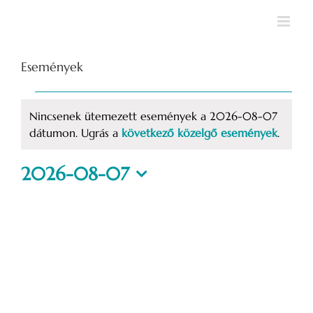
Kihagyás
Események
Események
Nincsenek ütemezett események a 2026-08-07
for
Notice
dátumon. Ugrás a
következő közelgő események
.
2026-
2026-08-07
Dátum
08-
kiválasztása.
07