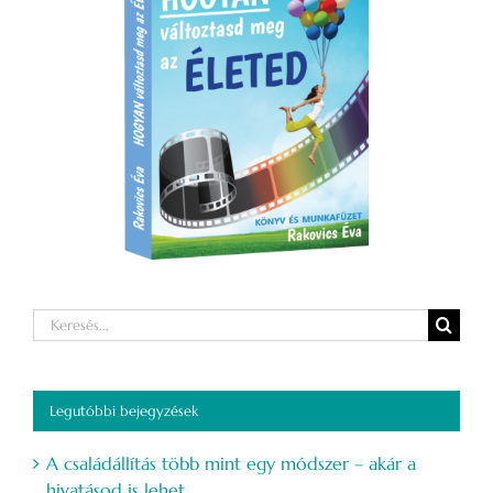
Keresés...
Legutóbbi bejegyzések
A családállítás több mint egy módszer – akár a
hivatásod is lehet