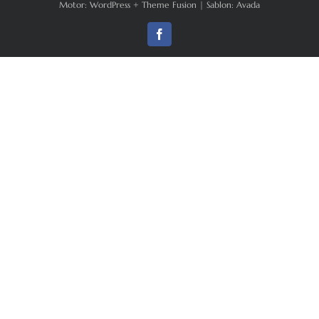
Motor:
WordPress
+
Theme Fusion
| Sablon:
Avada
Facebook