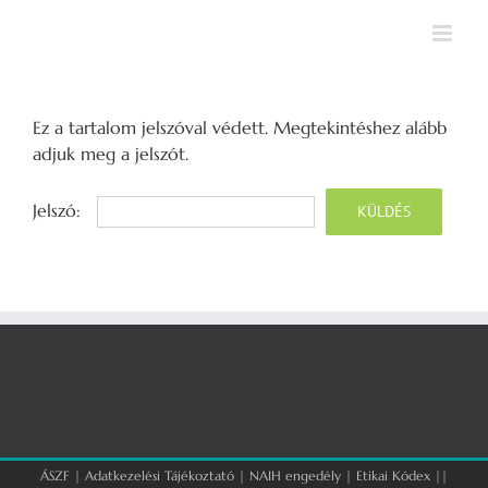
Kihagyás
Ez a tartalom jelszóval védett. Megtekintéshez alább
adjuk meg a jelszót.
Jelszó:
ÁSZF
|
Adatkezelési Tájékoztató
|
NAIH engedély
|
Etikai Kódex
||