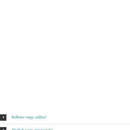
Kolbász vagy saláta?
Aludjak vagy mozogjak?