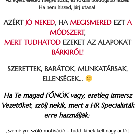
Ha nem hiszed, járj utána!
AZÉRT
JÓ NEKED
, HA
MEGISMERED
EZT
A
MÓDSZERT
,
MERT TUDHATOD
EZEKET AZ ALAPOKAT
BÁRKIRŐL!
SZERETTEK, BARÁTOK, MUNKATÁRSAK,
ELLENSÉGEK…
Ha Te magad FŐNÖK vagy, esetleg ismersz
Vezetőket, szólj nekik, mert a HR Specialisták
erre használják:
„Személyre szóló motiváció – tudd, kinek kell nagy autót