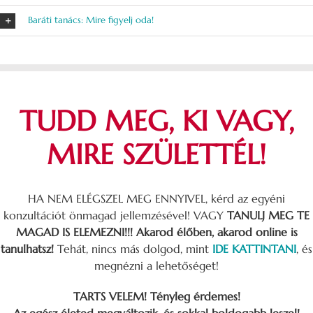
Baráti tanács: Mire figyelj oda!
TUDD MEG, KI VAGY,
MIRE SZÜLETTÉL!
HA NEM ELÉGSZEL MEG ENNYIVEL, kérd az egyéni
konzultációt önmagad jellemzésével! VAGY
TANULJ MEG TE
MAGAD IS ELEMEZNI!!!
Akarod élőben, akarod online is
tanulhatsz!
Tehát, nincs más dolgod, mint
IDE KATTINTANI
, és
megnézni a lehetőséget!
TARTS VELEM! Tényleg érdemes!
Az egész életed megváltozik, és sokkal boldogabb leszel!