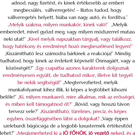
adnod, nagy fizetést, és kinek értékesebb az emberi
megbecsülés, vállveregetés! – Biztos tudod, hogy
vállveregetés helyett, hiába van nagy autó, és fordítva.”
„Melyik szakma, milyen munkakör, kinek való!”
„Melyik
emberedet, mivel győzd meg, vagy milyen módszerrel mutass
neki utat!”
„Kivel melyik napszakban tárgyalj, vagy találkozz,
hogy hatékony és eredményt hozó megbeszélésed legyen!”
„Kiszámítható lesz számodra bárkinek a reakciója!” Mindig
tudhatod, hogy kinek az érdekeit képviseli! Önmagáét, vagy a
közösségét?”
„Egy csapatba azonos karakterek dolgoznak
eredményesen együtt, de tudhatod mikor, illetve kit tegyél
be nekik segítségül!”
„Megtervezheted, melyik
munkafolyamat kihez illik, ki képes a legtöbbet kihozni
belőle!”
„Ki, milyen munkaerő, mire alkalmas, mik az erősségei,
és miben kell támogatnod őt?”
„Rövid, vagy hosszú távon
tervezz vele?”
„Kiszámítható, türelmes, precíz, és képes
egyben, összefüggésében látni a dolgokat?
„Vagy éppen
szeleburdi búgócsiga de a legjobb luxustermék értékesítőd
lehet?”
„Megismerheted ki a
JÓ FŐNÖK
,
jó vezető
neked, és a