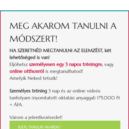
MEG AKAROM TANULNI A
MÓDSZERT!
HA SZERETNÉD MEGTANULNI AZ ELEMZÉST, két
lehetőséged is van!
Eljöhetsz
személyesen egy 3 napos tréningre
,
vagy
online otthonról
is megtanulhatod!
Amelyik Neked tetszik!
Személyes tréning
3 nap és az online videós
tanfolyam (nyomtatott oktatási anyaggal) 175.000 Ft
+ ÁFA.
Várom a jelentkezésedet!
IGEN, TANULNI AKAROK!