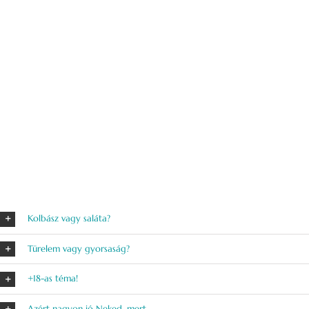
Kolbász vagy saláta?
Türelem vagy gyorsaság?
+18-as téma!
Azért nagyon jó Neked, mert...