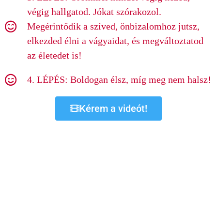
végig hallgatod. Jókat szórakozol.
Megérintődik a szíved, önbizalomhoz jutsz,
elkezded élni a vágyaidat, és megváltoztatod
az életedet is!
4. LÉPÉS: Boldogan élsz, míg meg nem halsz!
Kérem a videót!