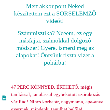
Mert akkor pont Neked
készítettem ezt a SORSELEMZŐ
videót!
Számmisztika? Neeem, ez egy
másfajta,
számokkal dolgozó
módszer! Gyere, ismerd meg az
alapokat! Öntsünk tiszta vizet a
pohárba!
47 PERC KÖNNYED, ÉRTHETŐ, mégis
tanítással, tanulással egybekötött szórakozás
vár Rád! Nincs korhatár, nagymama, apa-anya,
gyermek, mindenki tanulhat belőle!