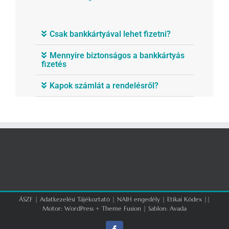
Csak bankkártyával lehet fizetni?
Mennyire biztonságos a bankkártyás
fizetés
Kapok számlát a rendelésről?
ÁSZF
|
Adatkezelési Tájékoztató
|
NAIH engedély
|
Etikai Kódex
||
Motor:
WordPress
+
Theme Fusion
| Sablon:
Avada