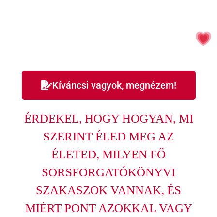
EGY FANTASZTIKUS
LEHETŐSÉGET KAPTÁL!
Kíváncsi vagyok, megnézem!
ÉRDEKEL, HOGY HOGYAN, MI
SZERINT ÉLED MEG AZ
ÉLETED, MILYEN FŐ
SORSFORGATÓKÖNYVI
SZAKASZOK VANNAK, ÉS
MIÉRT PONT AZOKKAL VAGY