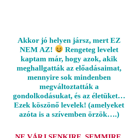
MEGMONDOM NEKED”
ELŐADÁSOKAT…
Akkor jó helyen jársz, mert EZ
NEM AZ!
R
engeteg levelet
kaptam már, hogy azok, akik
meghallgatták az előadásaimat,
mennyire sok mindenben
megváltoztatták a
gondolkodásukat, és az életüket…
Ezek köszönő levelek! (amelyeket
azóta is a szívemben örzök….)
NE VÁRJ SENKIRE, SEMMIRE.