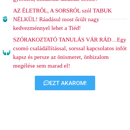
AZ ÉLETRŐL, A SORSRÓL szól TABUK
NÉLKÜL! Ráadásul most őrült nagy
kedvezménnyel lehet a Tiéd!
SZÓRAKOZTATÓ TANULÁS VÁR RÁD…Egy
csomó családállítással, sorssal kapcsolatos infót
kapsz és persze az önismeret, önbizalom
megélése sem marad el!
EZT AKAROM!
HA UNOD A DEMAGÓG
„MAJD ÉN TUDOM ÉS JÓL