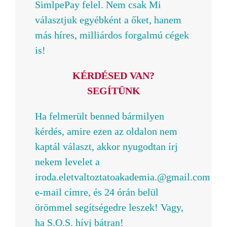
SimlpePay felel. Nem csak Mi
választjuk egyébként a őket, hanem
más híres, milliárdos forgalmú cégek
is!
KÉRDÉSED VAN?
SEGÍTÜNK
Ha felmerült benned bármilyen
kérdés, amire ezen az oldalon nem
kaptál választ, akkor nyugodtan írj
nekem levelet a
iroda.eletvaltoztatoakademia.@gmail.com
e-mail címre, és 24 órán belül
örömmel segítségedre leszek! Vagy,
ha S.O.S. hívj bátran!