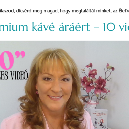
laszod, dícsérd meg magad, hogy megtaláltál minket, az ÉletV
mium kávé áráért – 10 v