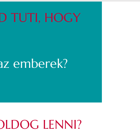
ED TUTI, HOGY
az emberek?
BOLDOG LENNI?