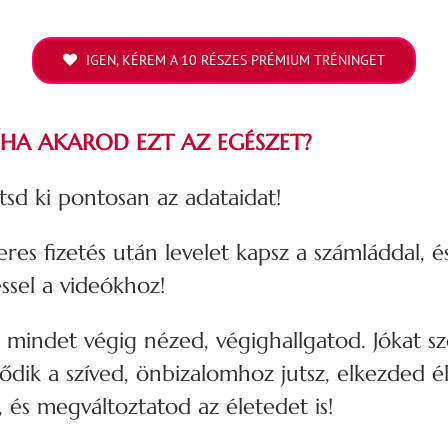
IGEN, KÉREM A 10 RÉSZES PRÉMIUM TRÉNINGET
 HA AKAROD EZT AZ EGÉSZET?
ltsd ki pontosan az adataidat!
eres fizetés után levelet kapsz a számláddal, é
ssel a videókhoz!
indet végig nézed, végighallgatod. Jókat sz
dik a szíved, önbizalomhoz jutsz, elkezded él
, és megváltoztatod az életedet is!