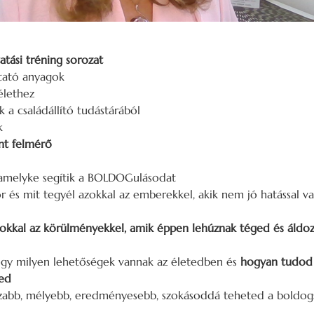
atási tréning sorozat
tató anyagok
élethez
 a családállító tudástárából
k
nt felmérő
amelyke segítik a BOLDOGulásodat
 és mit tegyél azokkal az emberekkel, akik nem jó hatással va
azokkal az körülményekkel, amik éppen lehúznak téged és áldoz
ogy milyen lehetőségek vannak az életedben és
hogyan tudod 
ted
zabb, mélyebb, eredményesebb, szokásoddá teheted a boldog