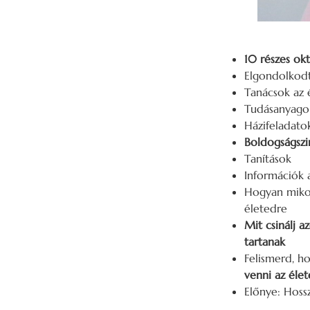
10 részes okt
Elgondolkod
Tanácsok az 
Tudásanyagok
Házifeladato
Boldogságszi
Tanítások
Információk 
Hogyan mikor
életedre
Mit csinálj 
tartanak
Felismerd, h
venni az éle
Előnye: Hoss