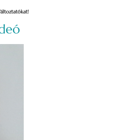
áltoztatókat!
ideó