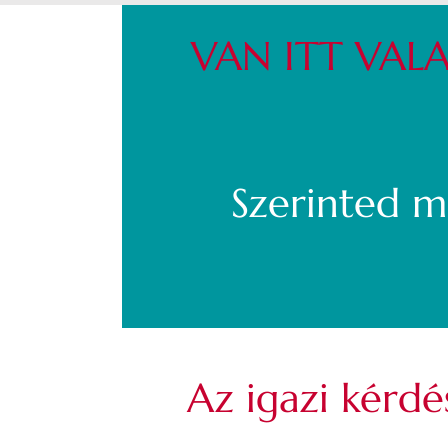
VAN ITT VALA
Szerinted 
Az igazi kér