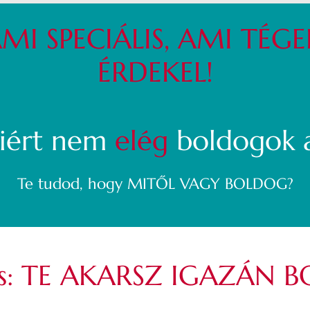
MI SPECIÁLIS, AMI TÉG
ÉRDEKEL!
miért nem
elég
boldogok 
Te tudod, hogy MITŐL VAGY BOLDOG?
dés: TE AKARSZ IGAZÁN 