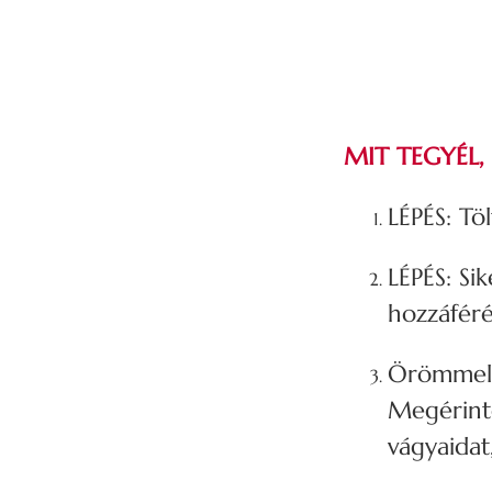
MIT TEGYÉL,
LÉPÉS: Tö
LÉPÉS: Sik
hozzáféré
Örömmel m
Megérintő
vágyaidat