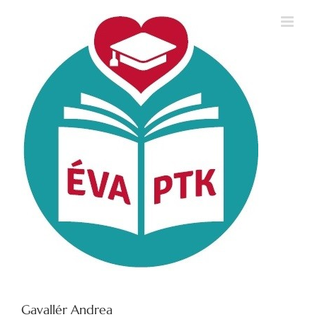
Kihagyás
Gavallér Andrea