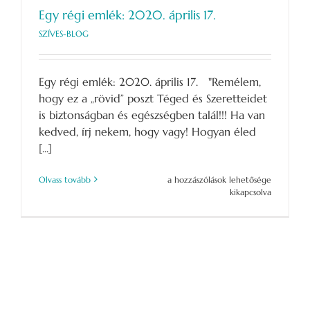
Egy régi emlék: 2020. április 17.
SZÍVES-BLOG
Egy régi emlék: 2020. április 17. "Remélem,
hogy ez a „rövid” poszt Téged és Szeretteidet
is biztonságban és egészségben talál!!! Ha van
kedved, írj nekem, hogy vagy! Hogyan éled
[...]
Egy
Olvass tovább
a hozzászólások lehetősége
régi
kikapcsolva
emlék:
2020.
április
17.
bejegyzéshez