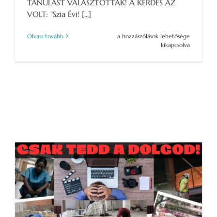
TANULÁST VÁLASZTOTTÁK! A KÉRDÉS AZ
VOLT: "Szia Évi! [...]
Hogyan
Olvass tovább
a hozzászólások lehetősége
lehet
kikapcsolva
online
tanulni?
bejegyzéshez