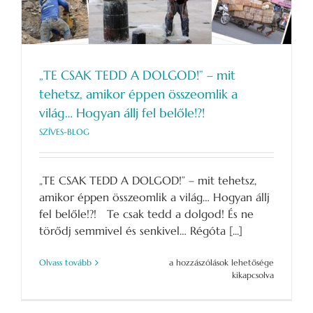
„TE CSAK TEDD A DOLGOD!” – mit
tehetsz, amikor éppen összeomlik a
világ… Hogyan állj fel belőle!?!
SZÍVES-BLOG
„TE CSAK TEDD A DOLGOD!” – mit tehetsz,
amikor éppen összeomlik a világ… Hogyan állj
fel belőle!?! Te csak tedd a dolgod! És ne
törődj semmivel és senkivel… Régóta [...]
„TE
Olvass tovább
a hozzászólások lehetősége
CSAK
kikapcsolva
TEDD
A
DOLGOD!”