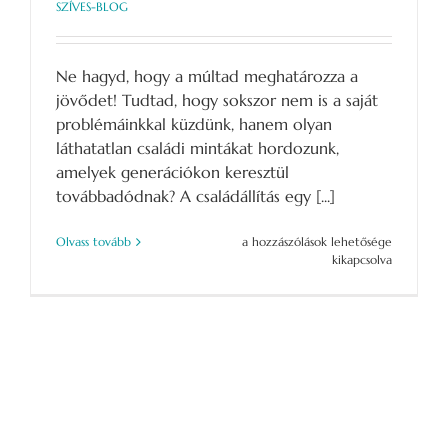
SZÍVES-BLOG
Ne hagyd, hogy a múltad meghatározza a
jövődet! Tudtad, hogy sokszor nem is a saját
problémáinkkal küzdünk, hanem olyan
láthatatlan családi mintákat hordozunk,
amelyek generációkon keresztül
továbbadódnak? A családállítás egy [...]
„Ha
Olvass tovább
a hozzászólások lehetősége
megérted
kikapcsolva
a
múltad,
felszabadul
a
jövőd.”
bejegyzéshez