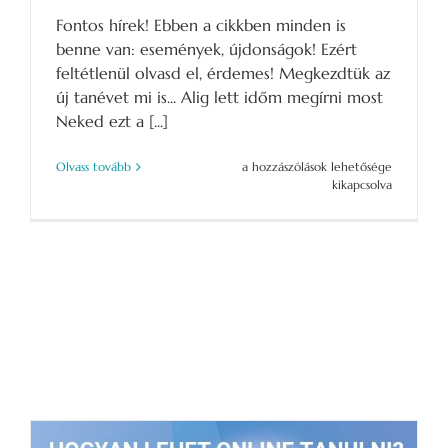
Fontos hírek! Ebben a cikkben minden is
benne van: események, újdonságok! Ezért
feltétlenül olvasd el, érdemes! Megkezdtük az
új tanévet mi is... Alig lett időm megírni most
Neked ezt a [...]
Események,
Olvass tovább
a hozzászólások lehetősége
tanfolyamok
kikapcsolva
2024
szeptemberétől
bejegyzéshez