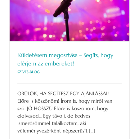
Küldetésem megosztása – Segíts, hogy
elérjem az embereket!
SZÍVES-BLOG
ÖRÜLÖK, HA SEGÍTESZ EGY AJÁNLÁSSAL!
Előre is köszönöm! Írom is, hogy miről van
szó. JÓ HOSSZÚ Előre is köszönöm, hogy
elolvasod... Egy távoli, de kedves
ismerősömmel találkoztam, aki
véleményvezérként népszerűsít [...]