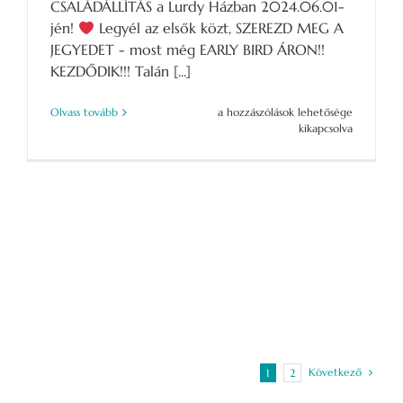
CSALÁDÁLLÍTÁS a Lurdy Házban 2024.06.01-
jén!
Legyél az elsők közt, SZEREZD MEG A
JEGYEDET - most még EARLY BIRD ÁRON!!
KEZDŐDIK!!! Talán [...]
BOLDOGSÁGNAP
Olvass tovább
a hozzászólások lehetősége
a
kikapcsolva
Lurdy
Házban!
–
Megnyitottuk
a
kapukat!
bejegyzéshez
Következő
1
2