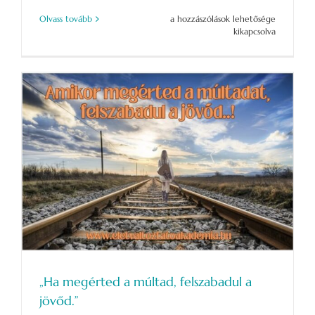
A
Olvass tovább
a hozzászólások lehetősége
családállítás
kikapcsolva
több
mint
egy
módszer
–
akár
a
hivatásod
is
lehet
bejegyzéshez
„Ha megérted a múltad, felszabadul a
jövőd.”