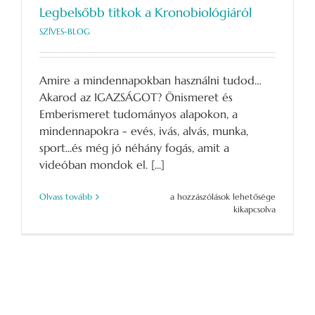
Legbelsőbb titkok a Kronobiológiáról
SZÍVES-BLOG
Amire a mindennapokban használni tudod…
Akarod az IGAZSÁGOT? Önismeret és
Emberismeret tudományos alapokon, a
mindennapokra - evés, ivás, alvás, munka,
sport...és még jó néhány fogás, amit a
videóban mondok el. [...]
Legbelsőbb
Olvass tovább
a hozzászólások lehetősége
titkok
kikapcsolva
a
Kronobiológiáról
bejegyzéshez