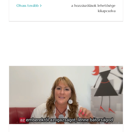
Küldetésem
Olvass tovább
a hozzászólások lehetősége
megosztása
kikapcsolva
–
Segíts,
hogy
elérjem
az
embereket!
bejegyzéshez