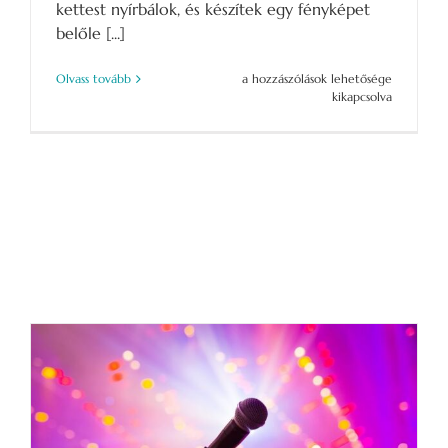
kettest nyírbálok, és készítek egy fényképet
belőle [...]
A
Olvass tovább
a hozzászólások lehetősége
családállítás
kikapcsolva
igaz
történetei
bejegyzéshez