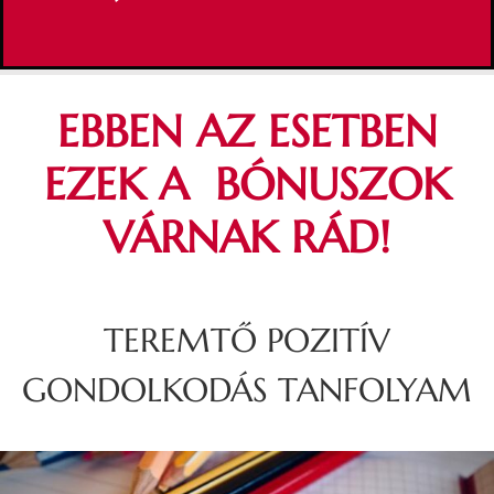
EBBEN AZ ESETBEN
EZEK A BÓNUSZOK
VÁRNAK RÁD!
TEREMTŐ POZITÍV
GONDOLKODÁS TANFOLYAM