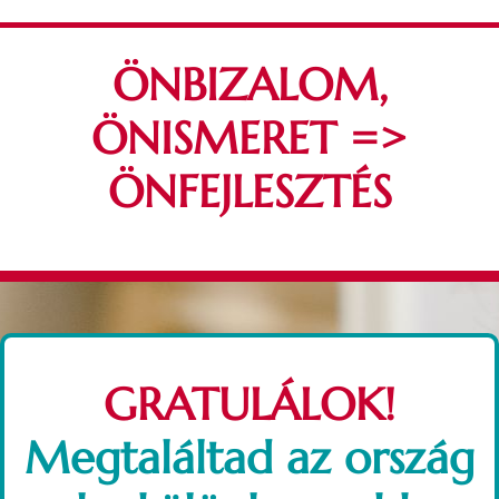
Kihagyás
ÖNBIZALOM,
ÖNISMERET =>
ÖNFEJLESZTÉS
GRATULÁLOK!
Megtaláltad az ország