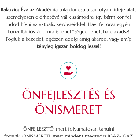
Rakovics Éva
az Akadémia tulajdonosa a tanfolyam ideje alatt
személyesen elérhetővé válik számodra, így bármikor fel
tudod hívni az aktuális kérdéseiddel. Havi fél órás egyéni
konzultációs Zoomra is lehetőséged lehet, ha elakadsz!
Fogjuk a kezedet, egészen addig amíg akarod, vagy amíg
tényleg igazán boldog leszel!
ÖNFEJLESZTÉS ÉS
ÖNISMERET
ÖNFEJLESZTŐ, mert folyamatosan tanulni
fogunk! ÖNISMERETI, mert mindent megtudsz IGAZ-IGAZ