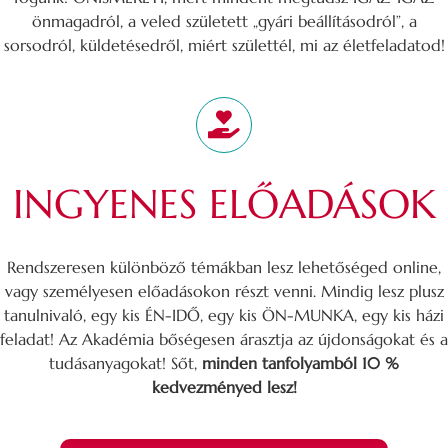
önmagadról, a veled született „gyári beállításodról”, a
sorsodról, küldetésedről, miért születtél, mi az életfeladatod!
INGYENES ELŐADÁSOK
Rendszeresen különböző témákban lesz lehetőséged online,
vagy személyesen előadásokon részt venni. Mindig lesz plusz
tanulnivaló, egy kis ÉN-IDŐ, egy kis ÖN-MUNKA, egy kis házi
feladat! Az Akadémia bőségesen árasztja az újdonságokat és a
tudásanyagokat! Sőt,
minden tanfolyamból 10 %
kedvezményed lesz!