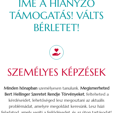
ÍME A HIÁNYZÓ
TÁMOGATÁS! VÁLTS
BÉRLETET!
SZEMÉLYES KÉPZÉSEK
Minden hónapban
személyesen tanulunk.
Megismerheted
Bert Hellinger Szeretet Rendje Törvényeket
, felteheted a
kérdéseidet, lehetőséged lesz megosztani az aktuális
problémádat, amelyre megoldást keresünk. Lesz házi
feladatod, amely segíti a fejlődésedet, és az úton tartásodat!