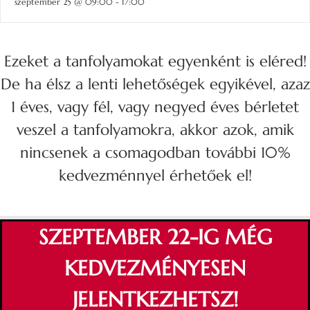
szeptember 25 @ 09:00
-
17:00
Ezeket a tanfolyamokat egyenként is eléred!
De ha élsz a lenti lehetőségek egyikével, azaz
1 éves, vagy fél, vagy negyed éves bérletet
veszel a tanfolyamokra, akkor azok, amik
nincsenek a csomagodban további 10%
kedvezménnyel érhetőek el!
SZEPTEMBER 22-IG MÉG
KEDVEZMÉNYESEN
JELENTKEZHETSZ!