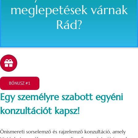
meglepetések várnak
Rád?
BÓNUSZ #1
Egy személyre szabott egyéni
konzultációt kapsz!
Önismereti sorselemző és rajzelemző konzultáció, amely