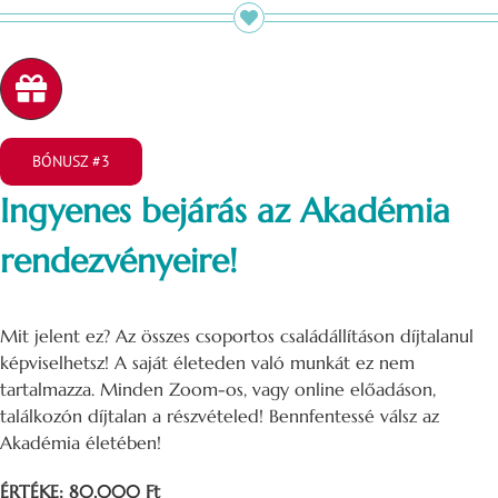
BÓNUSZ #3
Ingyenes bejárás az Akadémia
rendezvényeire!
Mit jelent ez? Az összes csoportos családállításon díjtalanul
képviselhetsz! A saját életeden való munkát ez nem
tartalmazza. Minden Zoom-os, vagy online előadáson,
találkozón díjtalan a részvételed! Bennfentessé válsz az
Akadémia életében!
ÉRTÉKE: 80.000 Ft