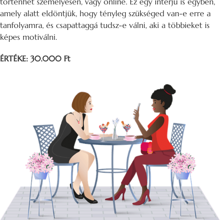
történhet személyesen, vagy online. Ez egy interjú is egyben,
amely alatt eldöntjük, hogy tényleg szükséged van-e erre a
tanfolyamra, és csapattaggá tudsz-e válni, aki a többieket is
képes motiválni.
ÉRTÉKE: 30.000 Ft