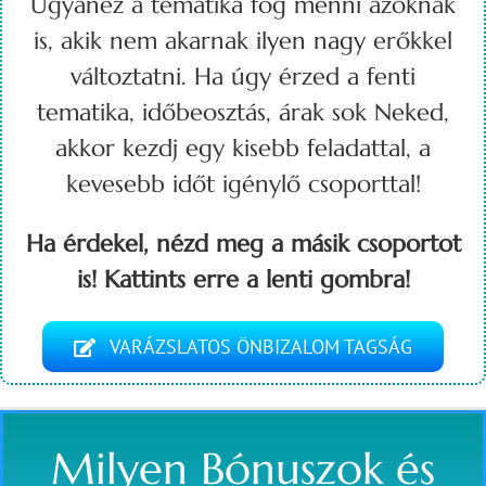
Ugyanez a tematika fog menni azoknak
is, akik nem akarnak ilyen nagy erőkkel
változtatni. Ha úgy érzed a fenti
tematika, időbeosztás, árak sok Neked,
akkor kezdj egy kisebb feladattal, a
kevesebb időt igénylő csoporttal!
Ha érdekel, nézd meg a másik csoportot
is! Kattints erre a lenti gombra!
VARÁZSLATOS ÖNBIZALOM TAGSÁG
Milyen Bónuszok és