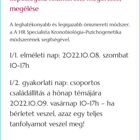
megélése
A leghatékonyabb és legigazabb önismereti módszer,
a A HR Specialista Kronobiológia-Pszichogenetika
módszerének segítségével.
1/1. elméleti nap: 2022.10.08. szombat
10-17h
1/2. gyakorlati nap: csoportos
családállítás a hónap témájára
2022.10.09. vasárnap 10-17h – ha
bérletet veszel, azaz egy teljes
tanfolyamot veszel meg!