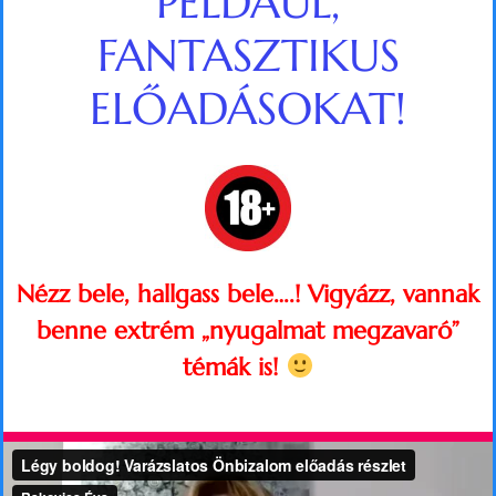
PÉLDÁUL,
FANTASZTIKUS
ELŐADÁSOKAT!
Nézz bele, hallgass bele….! Vigyázz, vannak
benne extrém „nyugalmat megzavaró”
témák is!