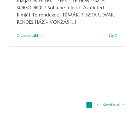
magad. MEGÉRI.... ÉÉÉS - TE DÖNTESZ A
SORSODRÓL..! Soha ne feledd: Az életed
filmjét Te rendezed! TÉMÁK: TISZTA UDVAR,
RENDES HÁZ - VONZÁS [...]
Olvass tovább
0
Következő
1
2