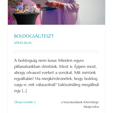
BOLDOGSÁGTESZT
SZÍVES-BLOG
A boldogság nem luxus Minden egyes
pillanatunkban döntünk. Most is. Éppen most,
ahogy olvasod ezeket a sorokat. Mit mérünk
egyáltalán? Ha megkérdeznélek, hogy boldog
vagy-e, mit válaszolnál? Valószínűleg megállnál
egy [...]
BOLDOGSÁGTESZT
Olvass tovább
a hozzászólások lehetősége
bejegyzéshez
kikapcsolva