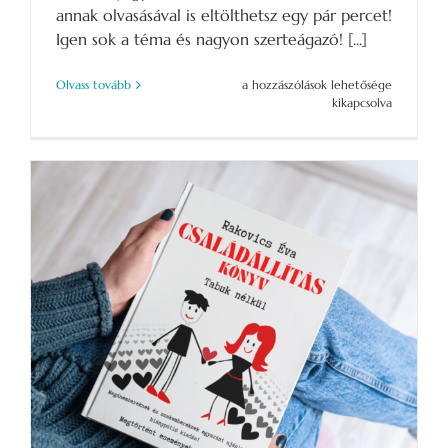
annak olvasásával is eltölthetsz egy pár percet!
Igen sok a téma és nagyon szerteágazó! [...]
Miről
Olvass tovább
a hozzászólások lehetősége
nem
kikapcsolva
szól
a
családállítás
könyv
bejegyzéshez