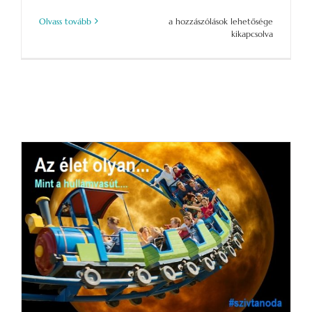
Ne
Olvass tovább
a hozzászólások lehetősége
félj
kikapcsolva
a
holnaptól!
Teremtsd
meg
TE
azt!
bejegyzéshez