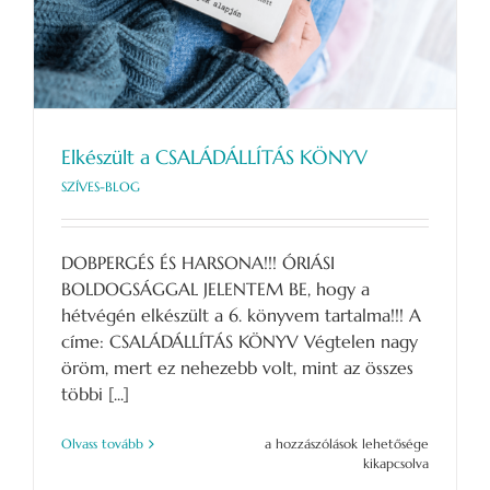
Elkészült a CSALÁDÁLLÍTÁS KÖNYV
SZÍVES-BLOG
DOBPERGÉS ÉS HARSONA!!! ÓRIÁSI
BOLDOGSÁGGAL JELENTEM BE, hogy a
hétvégén elkészült a 6. könyvem tartalma!!! A
címe: CSALÁDÁLLÍTÁS KÖNYV Végtelen nagy
öröm, mert ez nehezebb volt, mint az összes
többi [...]
Elkészült
Olvass tovább
a hozzászólások lehetősége
a
kikapcsolva
CSALÁDÁLLÍTÁS