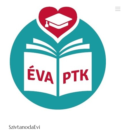
Kihagyás
SzivtanodaEvi