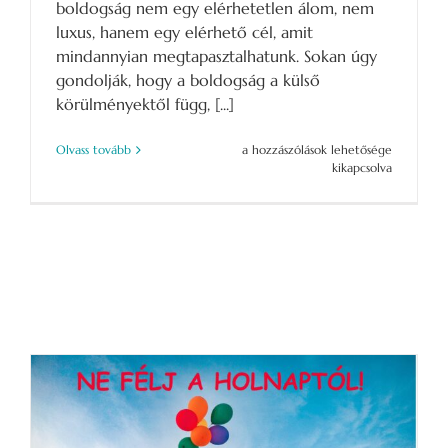
boldogság nem egy elérhetetlen álom, nem
luxus, hanem egy elérhető cél, amit
mindannyian megtapasztalhatunk. Sokan úgy
gondolják, hogy a boldogság a külső
körülményektől függ, [...]
Boldogság:
Olvass tovább
a hozzászólások lehetősége
kulcs
kikapcsolva
a
teljes
élethez
bejegyzéshez