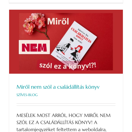
Miről nem szól a családállítás könyv
SZÍVES-BLOG
MESÉLEK MOST ARRÓL, HOGY MIRŐL NEM
SZÓL EZ A CSALÁDÁLLÍTÁS KÖNYV! A
tartalomjegyzéket feltettem a weboldalra,