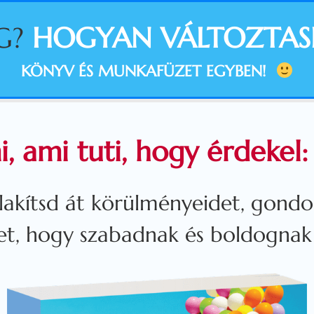
G?
HOGYAN VÁLTOZTAS
KÖNYV ÉS MUNKAFÜZET EGYBEN!
mi, ami tuti, hogy érdeke
kítsd át körülményeidet, gondol
et, hogy szabadnak és boldogna