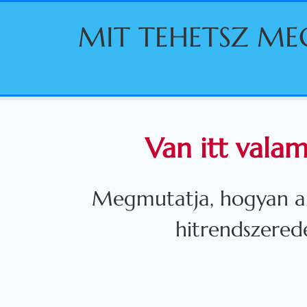
Kihagyás
MIT TEHETSZ ME
Van itt vala
Megmutatja, hogyan ala
hitrendszered