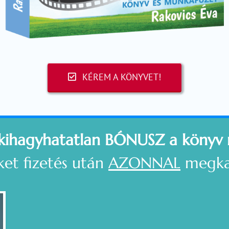
KÉREM A KÖNYVET!
kihagyhatatlan BÓNUSZ a könyv 
ket fizetés után
AZONNAL
megka