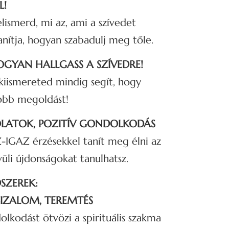
L!
lismerd, mi az, ami a szívedet
nítja, hogyan szabadulj meg tőle.
OGYAN HALLGASS A SZÍVEDRE!
elkiismereted mindig segít, hogy
obb megoldást!
LATOK, POZITÍV GONDOLKODÁS
Z-IGAZ érzésekkel tanít meg élni az
üli újdonságokat tanulhatsz.
ZEREK:
BIZALOM, TEREMTÉS
olkodást ötvözi a spirituális szakma