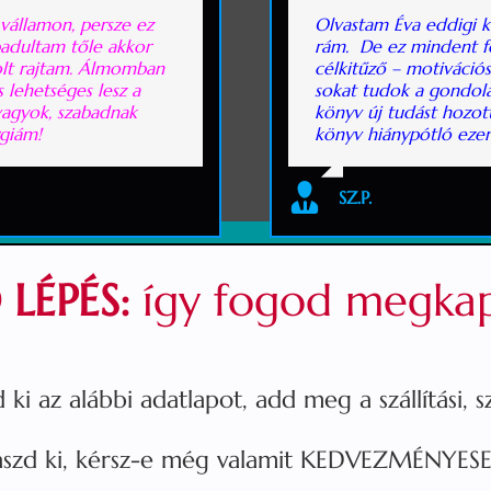
vállamon, persze ez
Olvastam Éva eddigi 
adultam tőle akkor
rám. De ez mindent fe
olt rajtam. Álmomban
célkitűző – motiváció
 lehetséges lesz a
sokat tudok a gondolat
vagyok, szabadnak
könyv új tudást hozo
rgiám!
könyv hiánypótló ezen
SZ.P.
LÉPÉS:
így fogod megkap
 ki az alábbi adatlapot, add meg a szállítási, sz
aszd ki, kérsz-e még valamit KEDVEZMÉNYESE