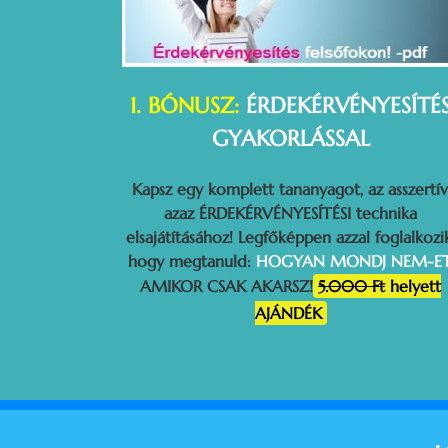
1. BÓNUSZ:
ÉRDEKÉRVÉNYESÍTÉ
GYAKORLÁSSAL
Kapsz egy komplett tananyagot, az asszertív
azaz ÉRDEKÉRVÉNYESÍTÉSI technika
elsajátításához! Legfőképpen azzal foglalkozi
hogy megtanuld:
HOGYAN MONDJ NEM-E
AMIKOR CSAK AKARSZ!
5.000 Ft
helyett
AJÁNDÉK