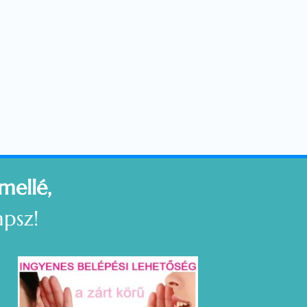
mellé,
psz!