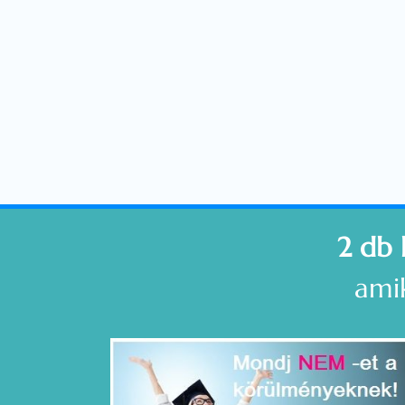
2 db 
ami