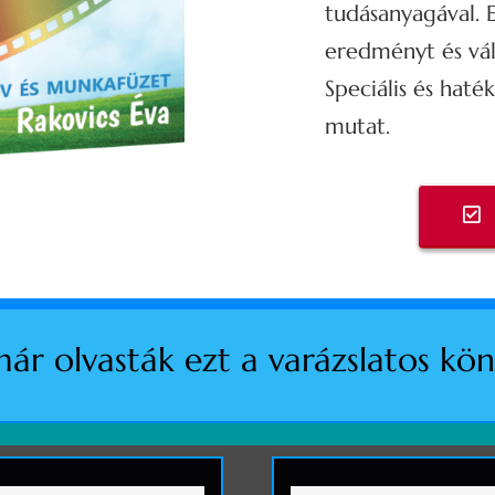
tudásanyagával. 
eredményt és vál
Speciális és ha
mutat.
ár olvasták ezt a varázslatos kön