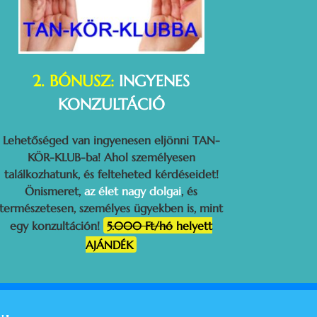
2. BÓNUSZ:
INGYENES
KONZULTÁCIÓ
Lehetőséged van
ingyenesen eljönni TAN-
KÖR-KLUB-ba! Ahol személyesen
találkozhatunk, és felteheted kérdéseidet!
Önismeret,
az élet nagy dolgai
, és
természetesen, személyes ügyekben is, mint
egy konzultáción!
5.000 Ft/hó
helyett
AJÁNDÉK