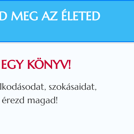
D MEG AZ ÉLETED
l: EGY KÖNYV!
kodásodat, szokásaidat,
k érezd magad!