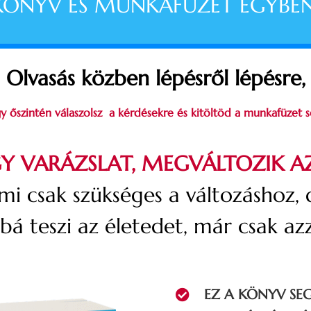
KÖNYV ÉS MUNKAFÜZET EGYBEN
Olvasás közben lépésről lépésre,
y őszintén
válaszolsz a kérdésekre és kitöltöd a munkafüzet so
Y VARÁZSLAT, MEGVÁLTOZIK AZ
i csak szükséges a változáshoz,
bá teszi az életedet, már csak azz
EZ A KÖNYV SE