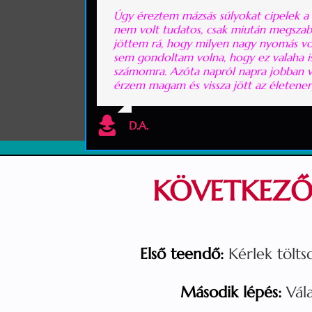
Úgy éreztem mázsás súlyokat cipelek a 
nem volt tudatos, csak miután megszab
jöttem rá, hogy milyen nagy nyomás v
sem gondoltam volna, hogy ez valaha is
számomra. Azóta napról napra jobban 
érzem magam és vissza jött az életene
D.A.
KÖVETKEZŐ 
Első teendő:
Kérlek töltsd
Második lépés:
Vál