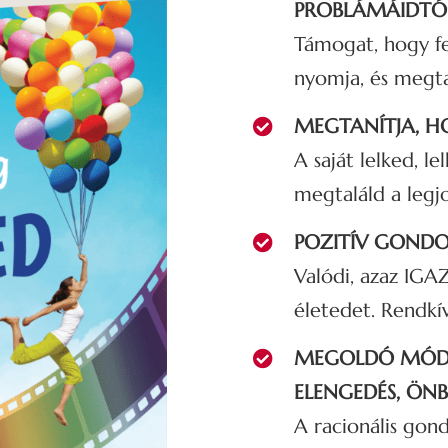
PROBLÁMÁIDTÓ
Támogat, hogy fe
nyomja, és megta
MEGTANÍTJA, H
A saját lelked, l
megtaláld a legj
POZITÍV GONDO
Valódi, azaz IGA
életedet. Rendkív
MEGOLDÓ MÓDS
ELENGEDÉS, ÖN
A racionális gond