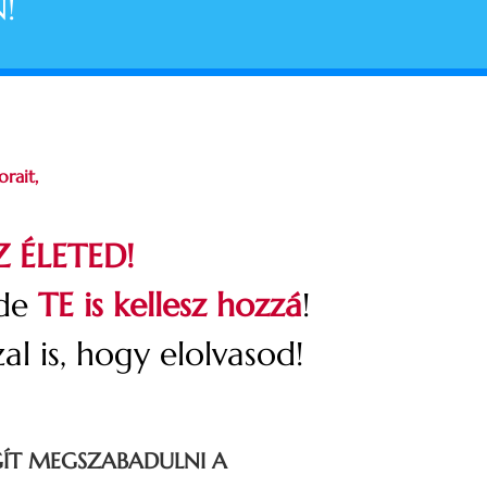
!
rait,
 ÉLETED!
 de
TE is kellesz hozzá
!
al is, hogy elolvasod!
GÍT MEGSZABADULNI A