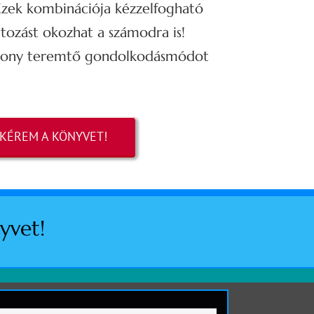
Ezek kombinációja kézzelfogható
tozást okozhat a számodra is!
tékony teremtő gondolkodásmódot
KÉREM A KÖNYVET!
yvet!