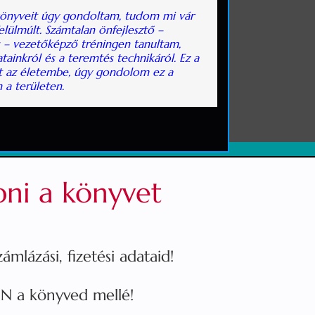
könyveit úgy gondoltam, tudom mi vár
lülmúlt. Számtalan önfejlesztő –
s – vezetőképző tréningen tanultam,
ainkról és a teremtés technikáról. Ez a
tt az életembe, úgy gondolom ez a
 a területen.
ni a könyvet
ámlázási, fizetési adataid!
N a könyved mellé!