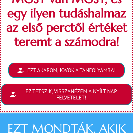
egy ilyen tudáshalmaz
az első perctől értéket
teremt a számodra!
EZT AKAROM, JÖVÖK A TANFOLYAMRA!
EZ TETSZIK, VISSZANÉZEM A NYÍLT NAP
FELVÉTELÉT!
EZT MONDTÁK, AKIK