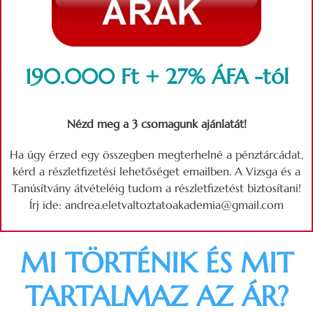
190.000 Ft + 27% ÁFA -tól
Nézd meg a 3 csomagunk ajánlatát!
Ha úgy érzed egy összegben megterhelné a pénztárcádat,
kérd a részletfizetési lehetőséget emailben. A Vizsga és a
Tanúsítvány átvételéig tudom a részletfizetést biztosítani!
Írj ide: andrea.eletvaltoztatoakademia@gmail.com
MI TÖRTÉNIK ÉS MIT
TARTALMAZ AZ ÁR?