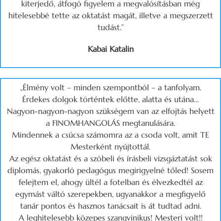
kiterjedő, átfogó figyelem a megvalósításban még
hitelesebbé tette az oktatást magát, illetve a megszerzett
tudást.”
Kabai Katalin
„Élmény volt – minden szempontból – a tanfolyam.
Érdekes dolgok történtek előtte, alatta és utána…
Nagyon-nagyon-nagyon szükségem van az elfojtás helyett
a FINOMHANGOLÁS megtanulására.
Mindennek a csúcsa számomra az a csoda volt, amit TE
Mesterként nyújtottál.
Az egész oktatást és a szóbeli és írásbeli vizsgáztatást sok
diplomás, gyakorló pedagógus megirigyelné tőled! Sosem
felejtem el, ahogy ültél a fotelban és élvezkedtél az
egymást váltó szerepekben, ugyanakkor a megfigyelő
tanár pontos és hasznos tanácsait is át tudtad adni.
A leghitelesebb közepes szangvinikus! Mesteri volt!!