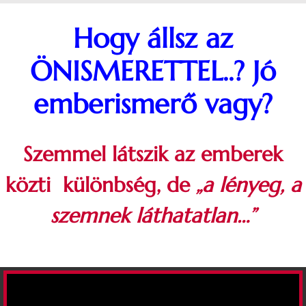
Kihagyás
Hogy állsz az
ÖNISMERETTEL..? Jó
emberismerő vagy?
Szemmel látszik az emberek
közti különbség, de
„a lényeg, a
szemnek láthatatlan…”