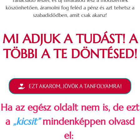
köszönhetően, áramolni fog feléd a pénz és azt tehetsz a
szabadidődben, amit csak akarsz!
MI ADJUK A TUDÁST! A
TÖBBI A TE DÖNTÉSED!
EZT AKAROM, JÖVÖK A TANFOLYAMRA!
Ha az egész oldalt nem is, de ezt
a
„kicsit”
mindenképpen olvasd
el: