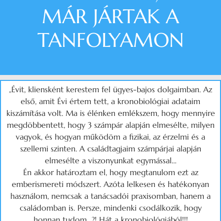
MÁR JÁRTAK A
TANFOLYAMON
„Évit, kliensként kerestem fel ügyes-bajos d
olgaimban. Az
első, amit Évi értem tett, a kronobiológiai adataim
kiszámítása volt. Ma is élénken emlékszem, hogy mennyire
megdöbbentett, hogy 3 számpár alapján elmesélte, milyen
vagyok, és hogyan működöm a fizikai, az érzelmi és a
szellemi szinten. A családtagjaim számpárjai alapján
elmesélte a viszonyunkat egymással…
Én akkor határoztam el, hogy megtanulom ezt az
emberismereti módszert. Azóta lelkesen és hatékonyan
használom, nemcsak a tanácsadói praxisomban, hanem a
családomban is. Persze, mindenki csodálkozik, hogy
honnan tudom…?! Hát a kronobiológiából!!!