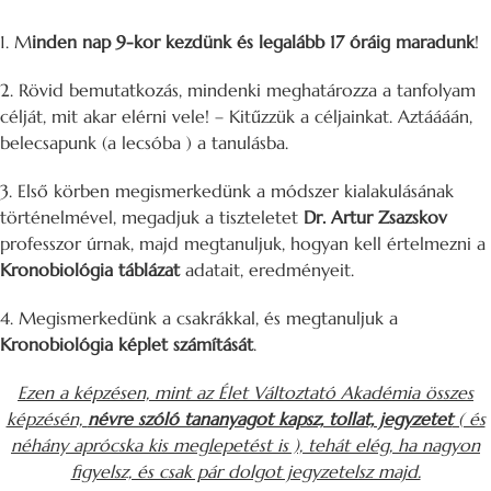
1. M
inden nap 9-kor kezdünk és legalább 17 óráig maradunk
!
2. Rövid bemutatkozás, mindenki meghatározza a tanfolyam
célját, mit akar elérni vele! –
Kitűzzük a céljainkat. Aztáááán,
belecsapunk (a lecsóba ) a tanulásba.
3. Első körben megismerkedünk a módszer kialakulásának
történelmével, megadjuk a tiszteletet
Dr. Artur Zsazskov
professzor úrnak, majd megtanuljuk, hogyan kell értelmezni a
Kronobiológia táblázat
adatait, eredményeit.
4. Megismerkedünk a csakrákkal, és megtanuljuk a
Kronobiológia képlet számítását
.
Ezen a képzésen, mint az Élet Változtató Akadémia összes
képzésén,
névre szóló tananyagot kapsz, tollat, jegyzetet
( és
néhány aprócska kis meglepetést is ), tehát elég, ha nagyon
figyelsz, és csak pár dolgot jegyzetelsz majd.