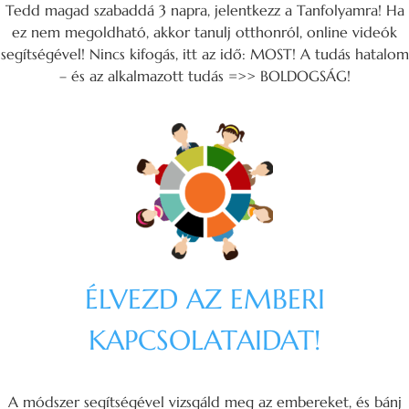
Tedd magad szabaddá 3 napra, jelentkezz a Tanfolyamra! Ha
ez nem megoldható, akkor tanulj otthonról, online videók
segítségével! Nincs kifogás, itt az idő: MOST! A tudás hatalom
– és az alkalmazott tudás =>> BOLDOGSÁG!
ÉLVEZD AZ EMBERI
KAPCSOLATAIDAT!
A módszer segítségével vizsgáld meg az embereket, és bánj