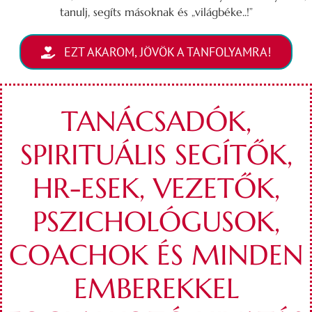
tanulj, segíts másoknak és „világbéke..!”
EZT AKAROM, JÖVÖK A TANFOLYAMRA!
TANÁCSADÓK,
SPIRITUÁLIS SEGÍTŐK,
HR-ESEK, VEZETŐK,
PSZICHOLÓGUSOK,
COACHOK ÉS MINDEN
EMBEREKKEL