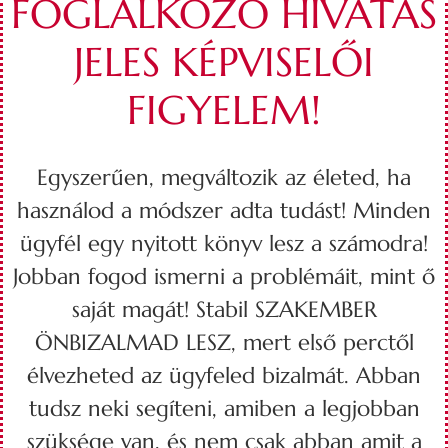
FOGLALKOZÓ HIVATÁS
JELES KÉPVISELŐI
FIGYELEM!
Egyszerűen, megváltozik az életed, ha
használod a módszer adta tudást! Minden
ügyfél egy nyitott könyv lesz a számodra!
Jobban fogod ismerni a problémáit, mint ő
saját magát! Stabil SZAKEMBER
ÖNBIZALMAD LESZ, mert első perctől
élvezheted az ügyfeled bizalmát. Abban
tudsz neki segíteni, amiben a legjobban
szüksége van, és nem csak abban amit a