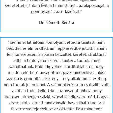
Szeretettel ajánlom Évit, a tanári stílusát, az alaposságát, a
gondosságát, az odaadását!”
Dr. Németh Renáta
“Szemmel láthatóan komolyan vetted a tanítást, nem
bejöttél, és elmondtad, ami épp eszedbe jutott, hanem
lelkiismeretesen, alaposan készültél, keretet, struktúrát
adtál a tanfolyamnak. Volt tanterv, tudtuk, mire
számíthatunk. Külön figyelmet fordítottál arra, hogy
minden elérhető anyagot megossz mindenkivel, plusz
azokra is gondoltál, akik egy – egy alkalommal esetleg
nem tudtak jelen lenni. A számonkérés sem csak alibi volt,
valóban tudni kellett/kell az anyagot ahhoz, hogy
sikeresen átmenjen valaki, szóval látszik, szeretnéd, hogy a
kezed alól kikerülő tanítványaid használható tudással
felvértezve fejezzék be az oktatást. Ez a mindenre