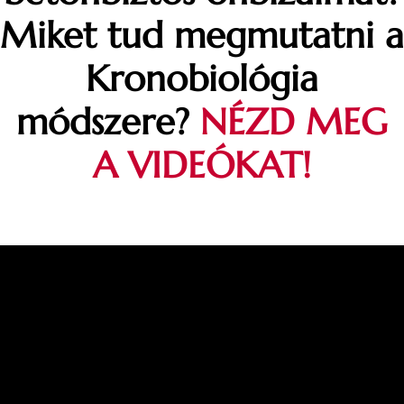
Miket tud megmutatni a
Kronobiológia
módszere?
NÉZD MEG
A VIDEÓKAT!