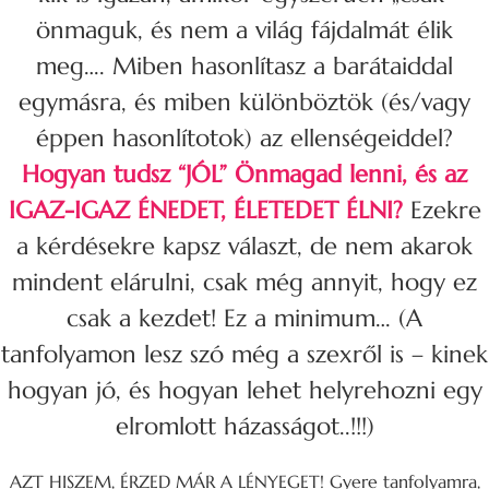
önmaguk, és nem a világ fájdalmát élik
meg…. Miben hasonlítasz a barátaiddal
egymásra, és miben különböztök (és/vagy
éppen hasonlítotok) az ellenségeiddel?
Hogyan tudsz “JÓL” Önmagad lenni, és az
IGAZ-IGAZ ÉNEDET, ÉLETEDET ÉLNI?
Ezekre
a kérdésekre kapsz választ, de nem akarok
mindent elárulni, csak még annyit, hogy ez
csak a kezdet! Ez a minimum… (A
tanfolyamon lesz szó még a szexről is – kinek
hogyan jó, és hogyan lehet helyrehozni egy
elromlott házasságot..!!!)
AZT HISZEM, ÉRZED MÁR A LÉNYEGET! Gyere tanfolyamra,