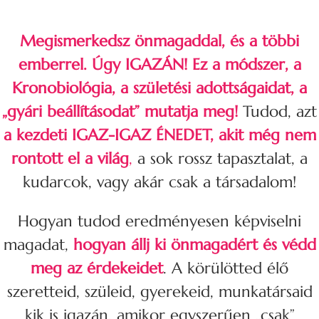
Megismerkedsz önmagaddal, és a többi
emberrel. Úgy IGAZÁN!
Ez a módszer, a
Kronobiológia, a születési adottságaidat, a
„gyári beállításodat” mutatja meg!
Tudod, azt
a kezdeti IGAZ-IGAZ ÉNEDET, akit még nem
rontott el a világ
,
a sok rossz tapasztalat, a
kudarcok, vagy akár csak a társadalom!
Hogyan tudod eredményesen képviselni
magadat,
hogyan állj ki önmagadért és védd
meg az érdekeidet
. A körülötted élő
szeretteid, szüleid, gyerekeid, munkatársaid
kik is igazán, amikor egyszerűen „csak”