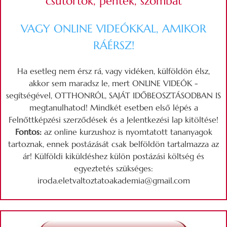
csütörtök, péntek, szombat
VAGY ONLINE VIDEÓKKAL, AMIKOR
RÁÉRSZ!
Ha esetleg nem érsz rá, vagy vidéken, külföldön élsz,
akkor sem maradsz le, mert ONLINE VIDEÓK -
segítségével, OTTHONRÓL, SAJÁT IDŐBEOSZTÁSODBAN IS
megtanulhatod! Mindkét esetben első lépés a
Felnőttképzési szerződések és a Jelentkezési lap kitöltése!
Fontos:
az online kurzushoz is nyomtatott tananyagok
tartoznak, ennek postázását csak belföldön tartalmazza az
ár! Külföldi kiküldéshez külön postázási költség és
egyeztetés szükséges:
iroda.eletvaltoztatoakademia@gmail.com