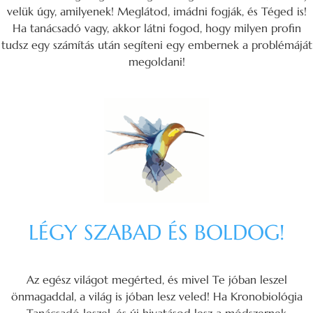
velük úgy, amilyenek! Meglátod, imádni fogják, és Téged is!
Ha tanácsadó vagy, akkor látni fogod, hogy milyen profin
tudsz egy számítás után segíteni egy embernek a problémáját
megoldani!
LÉGY SZABAD ÉS BOLDOG!
Az egész világot megérted, és mivel Te jóban leszel
önmagaddal, a világ is jóban lesz veled! Ha Kronobiológia
Tanácsadó leszel, és új hivatásod lesz a módszernek