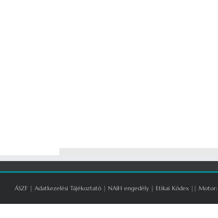
ÁSZF
|
Adatkezelési Tájékoztató
|
NAIH engedély
|
Etikai Kódex
|| Motor