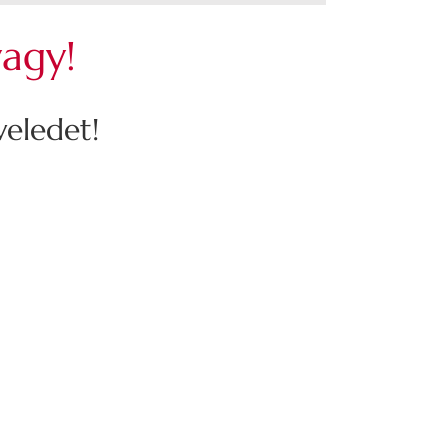
vagy!
eledet!