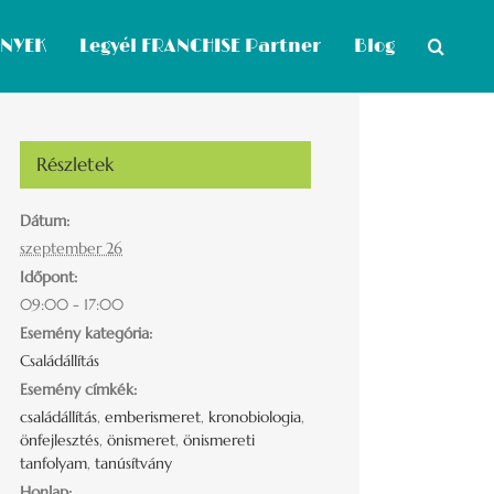
ÉNYEK
Legyél FRANCHISE Partner
Blog
Részletek
Dátum:
szeptember 26
Időpont:
09:00 - 17:00
Esemény kategória:
Családállítás
Esemény címkék:
családállítás
,
emberismeret
,
kronobiologia
,
önfejlesztés
,
önismeret
,
önismereti
tanfolyam
,
tanúsítvány
Honlap: