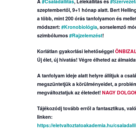
A
#Családállítás
, Lélekállítás és
#Szervezetá
szeptembertől, 9+1 hónap alatt. Bert Hellin
a több, mint 200 órás tanfolyamon és melle
módszert:
#Kronobiológia
, sorselemző mó
szimbólumos
#Rajzelemzést
!
Korlátlan gyakorlási lehetőséggel
ÖNBIZA
Új élet, új hivatás! Végre élheted az álmaida
A tanfolyam ideje alatt helyre állítjuk a cs
megszüntetjük a körülményeidet, a problé
megváltoztatjuk az életedet!
NAGY DOLGO
Tájékozódj tovább erről a fantasztikus, va
linken:
https://eletvaltoztatoakademia.hu/csaladall