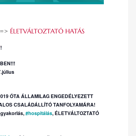
 =>
ÉLETVÁLTOZTATÓ HATÁS
T
!
BEN!!!
.július
en 2019 ÓTA ÁLLAMILAG ENGEDÉLYEZETT
 HIVATALOS CSALÁDÁLLÍTÓ TANFOLYAMÁRA!
n gyakorlás,
#hospitálás
, ÉLETVÁLTOZTATÓ