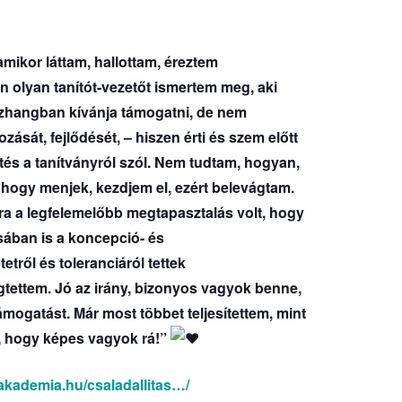
amikor láttam, hallottam, éreztem
n olyan tanítót-vezetőt ismertem meg, aki
sszhangban kívánja támogatni, de nem
ását, fejlődését, – hiszen érti és szem előtt
zetés a tanítványról szól. Nem tudtam, hogyan,
, hogy menjek, kezdjem el, ezért belevágtam.
ra a legfelemelőbb megtapasztalás volt, hogy
sában is a koncepció- és
tetről és toleranciáról tettek
gtettem. Jó az irány, bizonyos vagyok benne,
gatást. Már most többet teljesítettem, mint
, hogy képes vagyok rá!”
toakademia.hu/csaladallitas…/