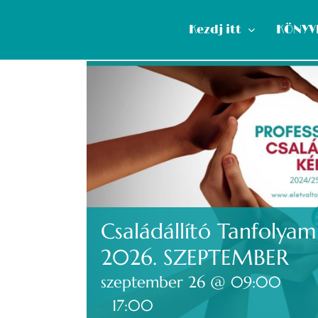
Kihagyás
Kezdj itt
KÖNYV
Családállító Tanfolya
2026. SZEPTEMBER
szeptember 26 @ 09:00
-
17:00