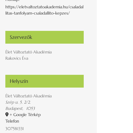
https://eletvaltoztatoakademia.hu/csaladal
litas-tanfolyam-csaladallito-kepzes/
Szervezők
Élet Változtató Akadémia
Rakovics Éva
Helyszín
Élet Változtató Akadémia
Szép u. 5. 2/2.
Budapest
,
1053
+ Google Térkép
Telefon
307581331