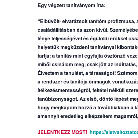
Egy végzett tanítványom írta:
“Elbűvölt- elvarázsolt tanítóm profizmusa, 
családállításban és azon kívül. Személyébe
lénye teljességével és égi-földi erőkkel ö
helyettük megküzdeni tanítványai kibontakoz
tartja: a tanítás mint egyfajta ösztönző ve
miből csinálom meg, csak jött az indíttatás
Élveztem a tanulást, a társaságot! Számom
a rendszer és tanítója önmaguk vonatkozá
ítélkezésmentességről, feltétel nélküli szere
tanúbizonyságot. Az első, döntő lépést me
hogy megkapom hozzá a továbbiakban a támo
amennyit eredetileg elképzeltem magamról
JELENTKEZZ MOST!
https://eletvaltozta