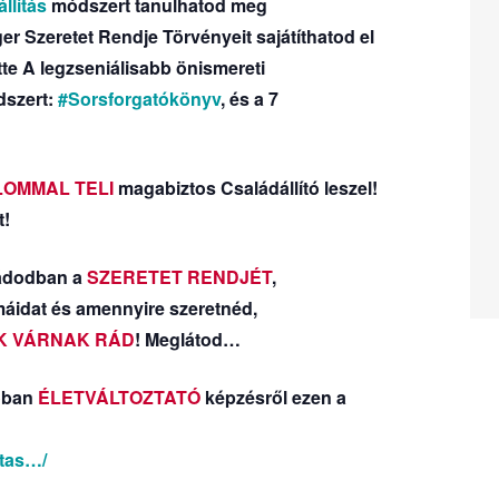
llítás
módszert tanulhatod meg
ger Szeretet Rendje Törvényeit sajátíthatod el
tte A legzseniálisabb önismereti
dszert:
#Sorsforgatókönyv
, és a 7
LOMMAL TELI
magabiztos Családállító leszel!
t!
aládodban a
SZERETET RENDJÉT
,
máidat és amennyire szeretnéd,
K VÁRNAK RÁD
! Meglátod…
lóban
ÉLETVÁLTOZTATÓ
képzésről ezen a
itas…/