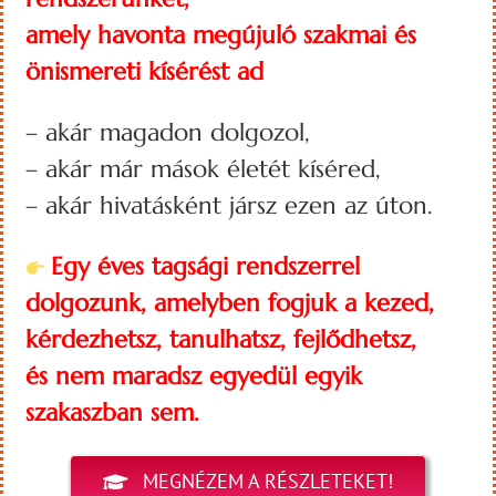
amely havonta megújuló szakmai és
önismereti kísérést ad
– akár magadon dolgozol,
– akár már mások életét kíséred,
– akár hivatásként jársz ezen az úton.
Egy éves tagsági rendszerrel
dolgozunk, amelyben fogjuk a kezed,
kérdezhetsz, tanulhatsz, fejlődhetsz,
és nem maradsz egyedül egyik
szakaszban sem.
MEGNÉZEM A RÉSZLETEKET!