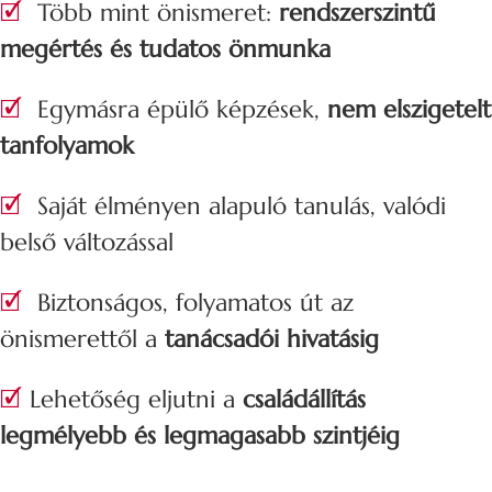
🗹
Több mint önismeret:
rendszerszintű
megértés és tudatos önmunka
🗹
Egymásra épülő képzések,
nem elszigetelt
tanfolyamok
🗹
Saját élményen alapuló tanulás, valódi
belső változással
🗹
Biztonságos, folyamatos út az
önismerettől a
tanácsadói hivatásig
🗹
Lehetőség eljutni a
családállítás
legmélyebb és legmagasabb szintjéig