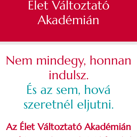
Élet Változtató
Akadémián
Nem mindegy, honnan
indulsz.
És az sem, hová
szeretnél eljutni.
Az Élet Változtató Akadémián