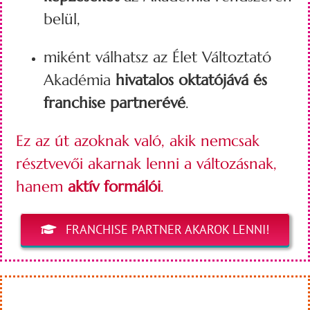
belül,
miként válhatsz az Élet Változtató
Akadémia
hivatalos oktatójává és
franchise partnerévé
.
Ez az út azoknak való, akik nemcsak
résztvevői akarnak lenni a változásnak,
hanem
aktív formálói
.
FRANCHISE PARTNER AKAROK LENNI!