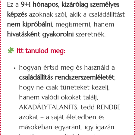
Ez a
9+1 hónapos, kizárólag személyes
képzés
azoknak szól, akik a családállítást
nem kipróbálni
, megismerni, hanem
hivatásként gyakorolni
szeretnék.
Itt tanulod meg:
hogyan értsd meg és használd a
családállítás rendszerszemléletét
,
hogy ne csak tüneteket kezelj,
hanem valódi okokat találj,
AKADÁLYTALANÍTS, tedd RENDBE
azokat – a saját életedben és
másokéban egyaránt, így igazán