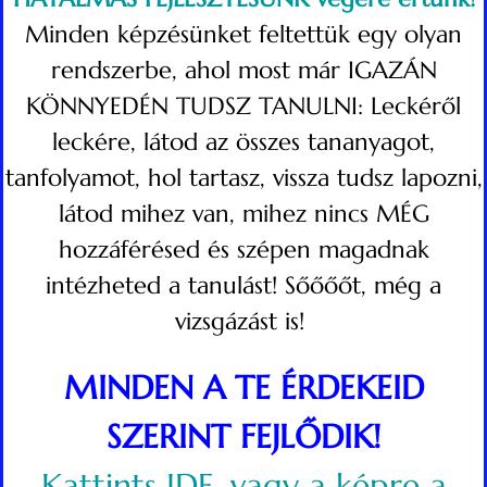
Minden képzésünket feltettük egy olyan
rendszerbe, ahol most már IGAZÁN
KÖNNYEDÉN TUDSZ TANULNI: Leckéről
leckére, látod az összes tananyagot,
tanfolyamot, hol tartasz, vissza tudsz lapozni,
látod mihez van, mihez nincs MÉG
hozzáférésed és szépen magadnak
intézheted a tanulást! Sőőőőt, még a
vizsgázást is!
MINDEN A TE ÉRDEKEID
SZERINT FEJLŐDIK!
Kattints IDE, vagy a képre a