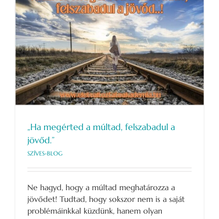
„Ha megérted a múltad, felszabadul a
jövőd.”
SZÍVES-BLOG
Ne hagyd, hogy a múltad meghatározza a
jövődet! Tudtad, hogy sokszor nem is a saját
problémáinkkal küzdünk, hanem olyan