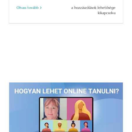
Események,
Olvass tovább
a hozzászólások lehetősége
tanfolyamok
kikapcsolva
2024
szeptemberétől
bejegyzéshez