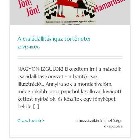
A családállítás igaz történetei
SZÍVES-BLOG
NAGYON IZGULOK! Elkezdtem írni a második
családállítás könyvet - a borító csak
illusztráció... Annyira sok a mondanivalóm,
mégis inkább piros papírból kisollóval kivágott
kettest nyírbálok, és készítek egy fényképet
belőle [...]
A
Olvass tovább
a hozzászólások lehetősége
családállítás
kikapcsolva
igaz
történetei