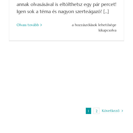
annak olvasásával is eltölthetsz egy pár percet!
Igen sok a téma és nagyon szerteágazó! [...]
Miről
Olvass tovább
a hozzászólások lehetősége
nem
kikapcsolva
szól
a
családállítás
könyv
bejegyzéshez
Következő
1
2