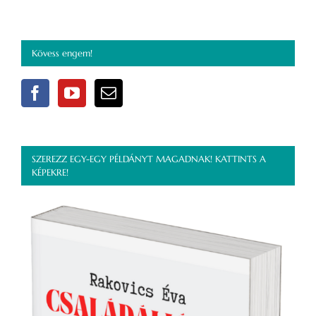
Kövess engem!
SZEREZZ EGY-EGY PÉLDÁNYT MAGADNAK! KATTINTS A
KÉPEKRE!