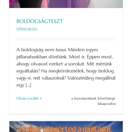
BOLDOGSÁGTESZT
SZÍVES-BLOG
A boldogság nem luxus Minden egyes
pillanatunkban döntünk. Most is. Éppen most,
ahogy olvasod ezeket a sorokat. Mit mérünk
egyáltalán? Ha megkérdeznélek, hogy boldog
vagy-e, mit válaszolnál? Valószínűleg megállnál
egy [...]
BOLDOGSÁGTESZT
Olvass tovább
a hozzászólások lehetősége
bejegyzéshez
kikapcsolva