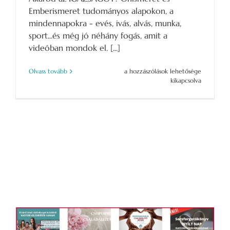
Emberismeret tudományos alapokon, a
mindennapokra - evés, ivás, alvás, munka,
sport...és még jó néhány fogás, amit a
videóban mondok el. [...]
Legbelsőbb
Olvass tovább
a hozzászólások lehetősége
titkok
kikapcsolva
a
Kronobiológiáról
bejegyzéshez