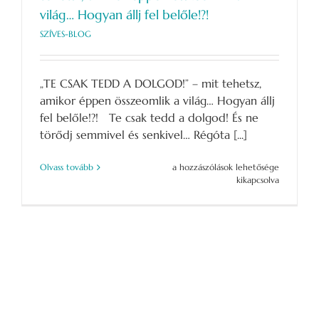
világ… Hogyan állj fel belőle!?!
SZÍVES-BLOG
„TE CSAK TEDD A DOLGOD!” – mit tehetsz,
amikor éppen összeomlik a világ… Hogyan állj
fel belőle!?! Te csak tedd a dolgod! És ne
törődj semmivel és senkivel… Régóta [...]
„TE
Olvass tovább
a hozzászólások lehetősége
CSAK
kikapcsolva
TEDD
A
DOLGOD!”
–
mit
tehetsz,
amikor
éppen
összeomlik
a