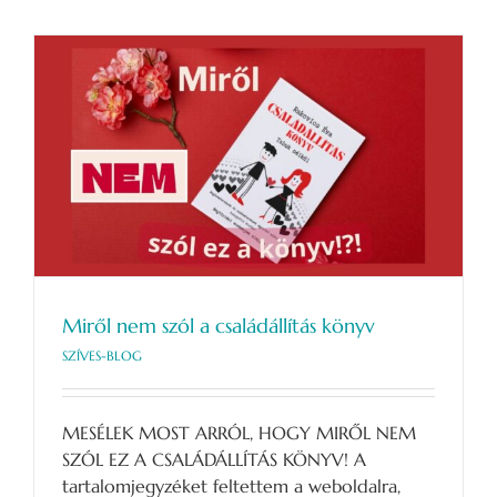
világ…
Hogyan
állj
fel
belőle!?!
bejegyzéshez
Miről nem szól a családállítás könyv
SZÍVES-BLOG
MESÉLEK MOST ARRÓL, HOGY MIRŐL NEM
SZÓL EZ A CSALÁDÁLLÍTÁS KÖNYV! A
tartalomjegyzéket feltettem a weboldalra,