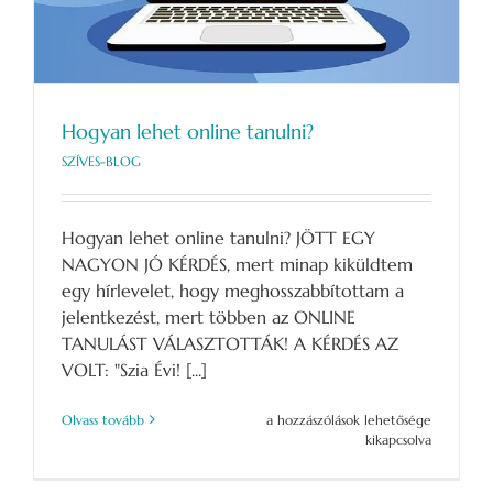
Hogyan lehet online tanulni?
SZÍVES-BLOG
Hogyan lehet online tanulni? JÖTT EGY
NAGYON JÓ KÉRDÉS, mert minap kiküldtem
egy hírlevelet, hogy meghosszabbítottam a
jelentkezést, mert többen az ONLINE
TANULÁST VÁLASZTOTTÁK! A KÉRDÉS AZ
VOLT: "Szia Évi! [...]
Hogyan
Olvass tovább
a hozzászólások lehetősége
lehet
kikapcsolva
online
tanulni?