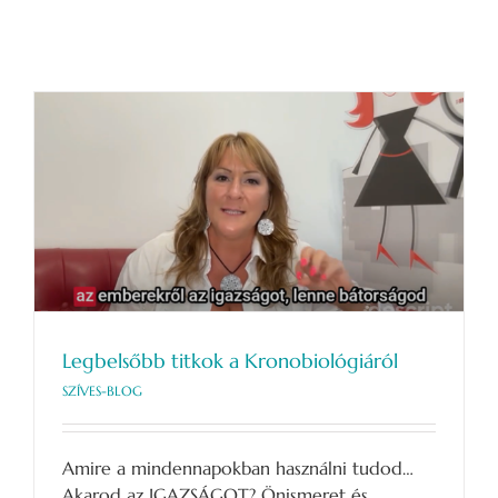
embereket!
bejegyzéshez
Legbelsőbb titkok a Kronobiológiáról
SZÍVES-BLOG
Amire a mindennapokban használni tudod…
Akarod az IGAZSÁGOT? Önismeret és