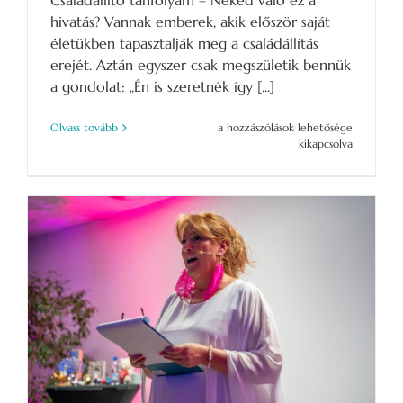
Családállító tanfolyam – Neked való ez a
hivatás? Vannak emberek, akik először saját
életükben tapasztalják meg a családállítás
erejét. Aztán egyszer csak megszületik bennük
a gondolat: „Én is szeretnék így [...]
A
Olvass tovább
a hozzászólások lehetősége
családállítás
kikapcsolva
több
mint
egy
módszer
–
akár
a
hivatásod
is
lehet
bejegyzéshez