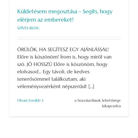
Küldetésem megosztása – Segíts, hogy
elérjem az embereket!
SZÍVES-BLOG
ÖRÜLÖK, HA SEGÍTESZ EGY AJÁNLÁSSAL!
Előre is köszönöm! Írom is, hogy miről van
szó. JÓ HOSSZÚ Előre is köszönöm, hogy
elolvasod... Egy távoli, de kedves
ismerősömmel találkoztam, aki
véleményvezérként népszerűsít [...]
Küldetésem
Olvass tovább
a hozzászólások lehetősége
megosztása
kikapcsolva
–
Segíts,
hogy
elérjem
az