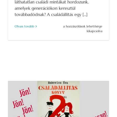
láthatatlan családi mintákat hordozunk,
amelyek generációkon keresztül
továbbadódnak? A családállítás egy [...]
„Ha
Olvass tovább
a hozzászólások lehetősége
megérted
kikapcsolva
a
múltad,
felszabadul
a
jövőd.”
bejegyzéshez