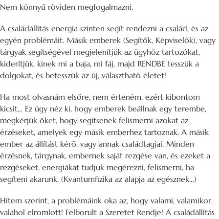
Nem könnyű röviden megfogalmazni.
A családállítás energia szinten segít rendezni a család, és az
egyén problémáit. Másik emberek (Segítők, Képviselők), vagy
tárgyak segítségével megjelenítjük az ügyhöz tartozókat,
kiderítjük, kinek mi a baja, mi fáj, majd RENDBE tesszük a
dolgokat, és betesszük az új, választható életet!
Ha most olvasnám elsőre, nem érteném, ezért kibontom
kicsit… Ez úgy néz ki, hogy emberek beállnak egy terembe,
megkérjük őket, hogy segítsenek felismerni azokat az
érzéseket, amelyek egy másik emberhez tartoznak. A másik
ember az állítást kérő, vagy annak családtagjai. Minden
érzésnek, tárgynak, embernek saját rezgése van, és ezeket a
rezgéseket, energiákat tudjuk megérezni, felismerni, ha
segíteni akarunk. (Kvantumfizika az alapja az egésznek…)
Hitem szerint, a problémáink oka az, hogy valami, valamikor,
valahol elromlott! Felborult a Szeretet Rendje! A családállítás