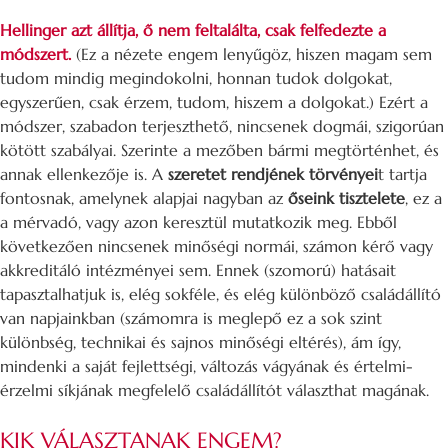
Hellinger azt állítja, ő nem feltalálta, csak felfedezte a
módszert.
(Ez a nézete engem lenyűgöz, hiszen magam sem
tudom mindig megindokolni, honnan tudok dolgokat,
egyszerűen, csak érzem, tudom, hiszem a dolgokat.) Ezért a
módszer, szabadon terjeszthető, nincsenek dogmái, szigorúan
kötött szabályai. Szerinte a mezőben bármi megtörténhet, és
annak ellenkezője is. A
szeretet rendjének törvényei
t tartja
fontosnak, amelynek alapjai nagyban az
őseink tisztelete
, ez a
a mérvadó, vagy azon keresztül mutatkozik meg. Ebből
következően nincsenek minőségi normái, számon kérő vagy
akkreditáló intézményei sem. Ennek (szomorú) hatásait
tapasztalhatjuk is, elég sokféle, és elég különböző családállító
van napjainkban (számomra is meglepő ez a sok szint
különbség, technikai és sajnos minőségi eltérés), ám így,
mindenki a saját fejlettségi, változás vágyának és értelmi-
érzelmi síkjának megfelelő családállítót választhat magának.
KIK VÁLASZTANAK ENGEM?