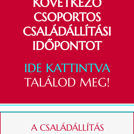
KÖ
VETK
EZŐ
CSOPORTOS
CSALÁDÁLLÍTÁSI
IDŐPONTOT
IDE KATTINTVA
TALÁLOD MEG!
A CSALÁDÁLLÍTÁS