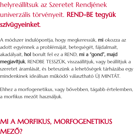
helyreállítsuk az Szeretet Rendjének
univerzális törvényeit.
REND-BE tegyük
szívügyeinket
.
A módszer indulópontja, hogy megkeressük,
mi
okozza az
adott egyénnek a problémáját, betegségét, fájdalmait,
akadályait,
hol
borult fel ez a REND,
mi a “gond”, majd
megjavítjuk
, RENDBE TESSZÜK, visszaállítjuk, vagy beállítjuk a
szeretet áramlását, és beteszünk a lehetőségek tárházába egy
mindenkinek ideálisan működő választható ÚJ MINTÁT.
Ehhez a morfogenetikus, vagy bővebben, tágabb értelemben,
a morfikus mezőt használjuk.
MI A MORFIKUS, MORFOGENETIKUS
MEZŐ?