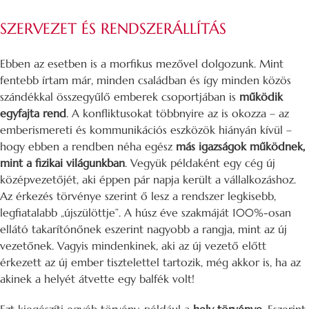
SZERVEZET ÉS RENDSZERÁLLÍTÁS
Ebben az esetben is a morfikus mezővel dolgozunk. Mint
fentebb írtam már, minden családban és így minden közös
szándékkal összegyűlő emberek csoportjában is
működik
egyfajta rend
. A konfliktusokat többnyire az is okozza – az
emberismereti és kommunikációs eszközök hiányán kívül –
hogy ebben a rendben néha egész
más igazságok működnek,
mint a fizikai világunkban
. Vegyük példaként egy cég új
középvezetőjét, aki éppen pár napja került a vállalkozáshoz.
Az érkezés törvénye szerint ő lesz a rendszer legkisebb,
legfiatalabb „újszülöttje”. A húsz éve szakmáját 100%-osan
ellátó takarítónőnek eszerint nagyobb a rangja, mint az új
vezetőnek. Vagyis mindenkinek, aki az új vezető előtt
érkezett az új ember tisztelettel tartozik, még akkor is, ha az
akinek a helyét átvette egy balfék volt!