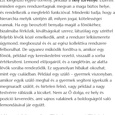
Ezt kiegészíti egyéb törvény, például a
hely törvénye
. Eszerint
minden egyes rendszertagnak megvan a maga biztos helye,
és rendelkezik a megfelelő funkcióval. Mindenki tudja, hogy a
hierarchia melyik szintjén áll, milyen jogai, kötelességei
vannak. Ha egy beosztott benyalja magát a főnökéhez,
bizalmába férkőzik, kiváltságokat szerez, látszólag egy szinttel
feljebb lévők közé emelkedik, amit a rendszer lelkiismerete
úgymond, megbosszul és és az egész kollektíva rendszere
felborulhat. De ugyanez működik fordítva is, amikor egy
főnök, például egy kereskedelmi vezető, visszaáll a sorba
értékesíteni. Lemond előjogairól, és a ranglétrán, az alatta
lévők sorába rendeződik. Ez ugyanolyan hibákat okozhat,
mint egy családban. Például egy szülő – gyermek viszonyban,
amikor egyik szülő meghal és a gyermek segíteni igyekszik a
megmaradt szülőt, és hirtelen felnő, vagy például a nagy
testvérre rábízzák a kicsiket. Nem az Ő dolga, ez hely és
pozíció keveredés, ami sajnos valakinek a boldogságról való
lemondásával jár együtt.