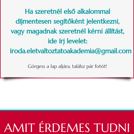
Ha szeretnél első alkalommal
díjmentesen segítőként jelentkezni,
vagy magadnak szeretnél kérni állítást,
ide írj levelet:
iroda.eletvaltoztatoakademia@gmail.com
Görgess a lap aljára, találsz pár fotót!
AMIT ÉRDEMES TUDNI