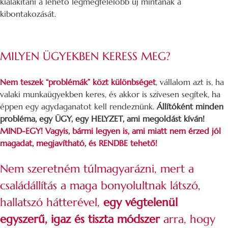
kialakítani a lehető legmegfelelőbb új mintának a
kibontakozását.
MILYEN ÜGYEKBEN KERESS MEG?
Nem teszek “problémák” közt különbséget
, vállalom azt is, ha
valaki munkaügyekben keres, és akkor is szívesen segítek, ha
éppen egy agydaganatot kell rendeznünk.
Állítóként minden
probléma, egy ÜGY, egy HELYZET, ami megoldást kíván!
MIND-EGY! Vagyis, bármi legyen is, ami miatt nem érzed jól
magadat, megjavítható, és RENDBE tehető!
Nem szeretném túlmagyarázni, mert a
családállítás a maga bonyolultnak látszó,
hallatszó hátterével,
egy végtelenül
egyszerű, igaz és tiszta módszer
arra, hogy