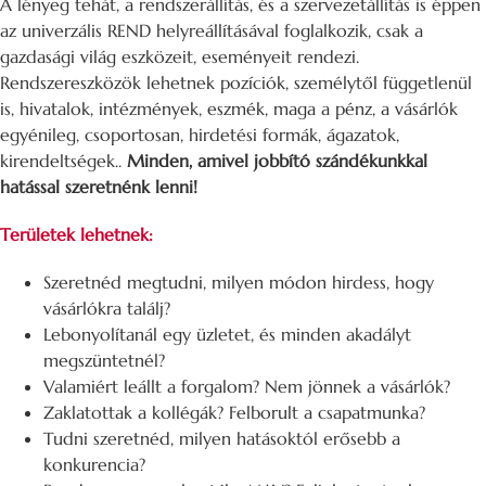
A lényeg tehát, a rendszerállítás, és a szervezetállítás is éppen
az univerzális REND helyreállításával foglalkozik, csak a
gazdasági világ eszközeit, eseményeit rendezi.
Rendszereszközök lehetnek pozíciók, személytől függetlenül
is, hivatalok, intézmények, eszmék, maga a pénz, a vásárlók
egyénileg, csoportosan, hirdetési formák, ágazatok,
kirendeltségek..
Minden, amivel jobbító szándékunkkal
hatással szeretnénk lenni!
Területek lehetnek:
Szeretnéd megtudni, milyen módon hirdess, hogy
vásárlókra találj?
Lebonyolítanál egy üzletet, és minden akadályt
megszüntetnél?
Valamiért leállt a forgalom? Nem jönnek a vásárlók?
Zaklatottak a kollégák? Felborult a csapatmunka?
Tudni szeretnéd, milyen hatásoktól erősebb a
konkurencia?