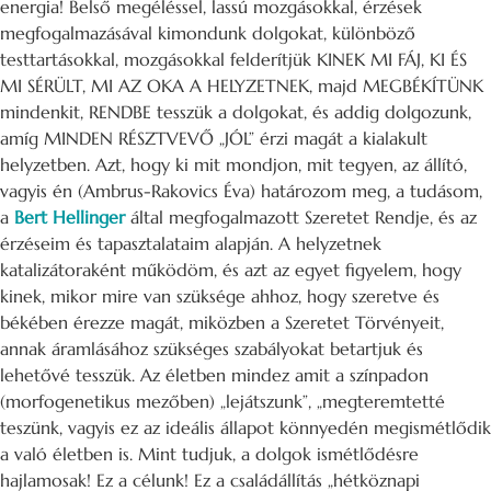
energia! Belső megéléssel, lassú mozgásokkal, érzések
megfogalmazásával kimondunk dolgokat, különböző
testtartásokkal, mozgásokkal felderítjük KINEK MI FÁJ, KI ÉS
MI SÉRÜLT, MI AZ OKA A HELYZETNEK, majd MEGBÉKÍTÜNK
mindenkit, RENDBE tesszük a dolgokat, és addig dolgozunk,
amíg MINDEN RÉSZTVEVŐ „JÓL” érzi magát a kialakult
helyzetben. Azt, hogy ki mit mondjon, mit tegyen, az állító,
vagyis én (Ambrus-Rakovics Éva) határozom meg, a tudásom,
a
Bert Hellinger
által megfogalmazott Szeretet Rendje, és az
érzéseim és tapasztalataim alapján. A helyzetnek
katalizátoraként működöm, és azt az egyet figyelem, hogy
kinek, mikor mire van szüksége ahhoz, hogy szeretve és
békében érezze magát, miközben a Szeretet Törvényeit,
annak áramlásához szükséges szabályokat betartjuk és
lehetővé tesszük. Az életben mindez amit a színpadon
(morfogenetikus mezőben) „lejátszunk”, „megteremtetté
teszünk, vagyis ez az ideális állapot könnyedén megismétlődik
a való életben is. Mint tudjuk, a dolgok ismétlődésre
hajlamosak! Ez a célunk! Ez a családállítás „hétköznapi