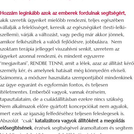
Hozzám leginkább azok az emberek fordulnak segítségért,
akik szeretik ügyeiket mielőbb rendezni, teljes egészében
vállalják a felelősséget, keresik az egészségüket (testi-lelki-
szellemi), várják a változást, vagy pedig már akkor jönnek,
amikor felkészültek a valódi fejlődésre, jobbulásra. Nem
szoktam terápia jelleggel visszahívni senkit, szeretem az
ügyeket azonnal rendezni, és mindent egyszerre
“megjavítani”, RENDBE TENNI, amit a lélek, azaz az állítást kérő
személy kér, és amelynek hatásait még könnyedén elviseli.
Számomra, a módszer használata szempontjából mindenkinek
az ügye egyaránt és egyformán fontos, és teljesen
ítéletmentes. Emberből vagyok, vannak érzéseim,
tapasztalataim, de a családállításban ezekre nincs szükség.
Nem alkalmazok előre gyártott koncepciókat nem agyalok,
mert ezek az igazság felfedéséhez teljesen feleslegesek is.
Abszolút “csak”
katalizátora vagyok állítóként a megoldás
elősegítésének
, érzések segítségével áramoltatom és segítem