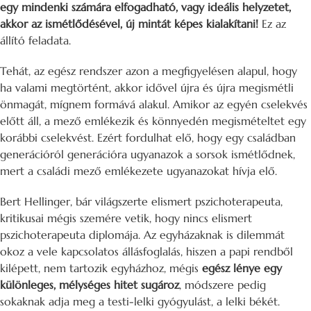
egy mindenki számára elfogadható, vagy ideális helyzetet,
akkor az ismétlődésével, új mintát képes kialakítani!
Ez az
állító feladata.
Tehát, az egész rendszer azon a megfigyelésen alapul, hogy
ha valami megtörtént, akkor idővel újra és újra megismétli
önmagát, mígnem formává alakul. Amikor az egyén cselekvés
előtt áll, a mező emlékezik és könnyedén megismételtet egy
korábbi cselekvést. Ezért fordulhat elő, hogy egy családban
generációról generációra ugyanazok a sorsok ismétlődnek,
mert a családi mező emlékezete ugyanazokat hívja elő.
Bert Hellinger, bár világszerte elismert pszichoterapeuta,
kritikusai mégis szemére vetik, hogy nincs elismert
pszichoterapeuta diplomája. Az egyházaknak is dilemmát
okoz a vele kapcsolatos állásfoglalás, hiszen a papi rendből
kilépett, nem tartozik egyházhoz, mégis
egész lénye egy
különleges, mélységes hitet sugároz
, módszere pedig
sokaknak adja meg a testi-lelki gyógyulást, a lelki békét.