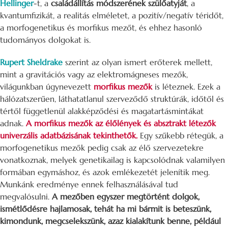
Hellinger
-t, a
családállítás módszerének szülőatyját
, a
kvantumfizikát, a realitás elméletet, a pozitív/negatív téridőt,
a morfogenetikus és morfikus mezőt, és ehhez hasonló
tudományos dolgokat is.
Rupert Sheldrake
szerint az olyan ismert erőterek mellett,
mint a gravitációs vagy az elektromágneses mezők,
világunkban úgynevezett
morfikus mezők
is léteznek. Ezek a
hálózatszerűen, láthatatlanul szerveződő struktúrák, időtől és
tértől függetlenül alakképződési és magatartásmintákat
adnak.
A morfikus mezők az élőlények és absztrakt létezők
univerzális adatbázisának tekinthetők.
Egy szűkebb rétegük, a
morfogenetikus mezők pedig csak az élő szervezetekre
vonatkoznak, melyek genetikailag is kapcsolódnak valamilyen
formában egymáshoz, és azok emlékezetét jelenítik meg.
Munkánk eredménye ennek felhasználásával tud
megvalósulni.
A mezőben egyszer megtörtént dolgok,
ismétlődésre hajlamosak, tehát ha mi bármit is beteszünk,
kimondunk, megcselekszünk, azaz kialakítunk benne, például