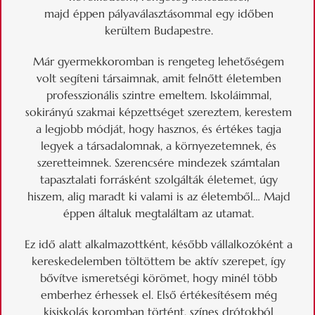
majd éppen pályaválasztásommal egy időben
kerültem Budapestre.
Már gyermekkoromban is rengeteg lehetőségem
volt segíteni társaimnak, amit felnőtt életemben
professzionális szintre emeltem. Iskoláimmal,
sokirányú szakmai képzettséget szereztem, kerestem
a legjobb módját, hogy hasznos, és értékes tagja
legyek a társadalomnak, a környezetemnek, és
szeretteimnek. Szerencsére mindezek számtalan
tapasztalati forrásként szolgálták életemet, úgy
hiszem, alig maradt ki valami is az életemből… Majd
éppen általuk megtaláltam az utamat.
Ez idő alatt alkalmazottként, később vállalkozóként a
kereskedelemben töltöttem be aktív szerepet, így
bővítve ismeretségi körömet, hogy minél több
emberhez érhessek el. Első értékesítésem még
kisiskolás koromban történt, színes drótokból