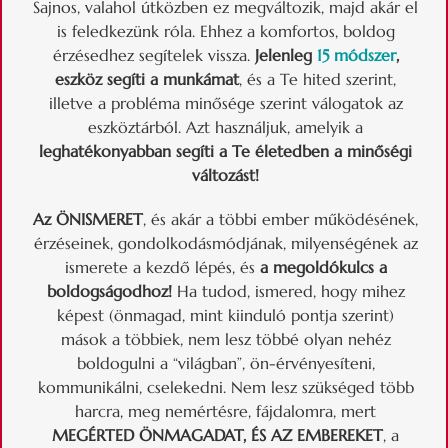
Sajnos, valahol útközben ez megváltozik, majd akár el
is feledkezünk róla. Ehhez a komfortos, boldog
érzésedhez segítelek vissza.
Jelenleg
15 módszer
,
eszköz segíti a munkámat
, és a Te hited szerint,
illetve a probléma minősége szerint válogatok az
eszköztárból. Azt használjuk, amelyik a
leghatékonyabban segíti a Te életedben a minőségi
változást!
Az ÖNISMERET
, és akár a többi ember működésének,
érzéseinek, gondolkodásmódjának, milyenségének az
ismerete a kezdő lépés, és
a
megoldókulcs a
boldogságodhoz!
Ha tudod, ismered, hogy mihez
képest (önmagad, mint kiinduló pontja szerint)
mások a többiek, nem lesz többé olyan nehéz
boldogulni a “világban”, ön-érvényesíteni,
kommunikálni, cselekedni. Nem lesz szükséged több
harcra, meg nemértésre, fájdalomra, mert
MEGÉRTED ÖNMAGADAT, ÉS AZ EMBEREKET
, a