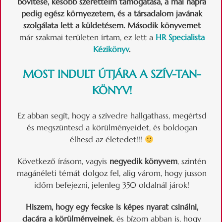
bővítése, később szeretteim támogatása, a mai napra
pedig egész környezetem, és a társadalom javának
szolgálata lett a küldetésem. Második könyvemet
már szakmai területen írtam, ez lett a
HR Specialista
Kézikönyv
.
MOST INDULT ÚTJÁRA A
SZÍV-TAN-
KÖNYV
!
Ez abban segít, hogy a szívedre hallgathass, megértsd
és megszüntesd a körülményeidet, és boldogan
élhesd az életedet!!!
Következő írásom, vagyis
negyedik könyvem
, szintén
magánéleti témát dolgoz fel, alig várom, hogy jusson
időm befejezni, jelenleg 350 oldalnál járok!
Hiszem, hogy egy fecske is képes nyarat csinálni,
dacára a körülményeinek
, és bízom abban is, hogy