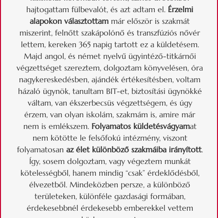
hajtogattam fülbevalót, és azt adtam el.
Érzelmi
alapokon választottam
már először is szakmát
miszerint, felnőtt szakápolónő és transzfúziós nővér
lettem, kereken 365 napig tartott ez a küldetésem.
Majd angol, és német nyelvű ügyintéző-titkárnői
végzettséget szereztem, dolgoztam könyvelésen, óra
nagykereskedésben, ajándék értékesítésben, voltam
házaló ügynök, tanultam BIT-et, biztosítási ügynökké
váltam, van ékszerbecsüs végzettségem, és úgy
érzem, van olyan iskolám, szakmám is, amire már
nem is emlékszem.
Folyamatos küldetésvágyam
at
nem kötötte le felsőfokú intézmény, viszont
folyamatosan
az élet különböző szakmáiba irányított
.
Így, sosem dolgoztam, vagy végeztem munkát
kötelességből, hanem mindig “csak” érdeklődésből,
élvezetből. Mindeközben persze, a különböző
területeken, különféle gazdasági formában,
érdekesebbnél érdekesebb emberekkel vettem