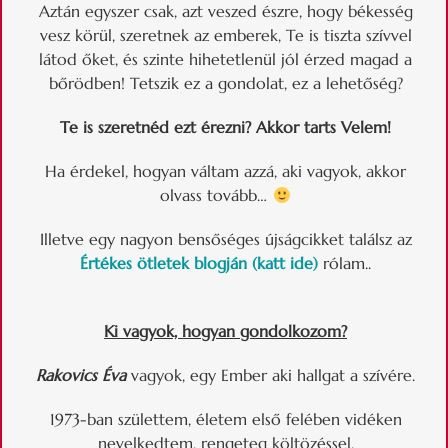
Aztán egyszer csak, azt veszed észre, hogy békesség
vesz körül, szeretnek az emberek, Te is tiszta szívvel
látod őket, és szinte hihetetlenül jól érzed magad a
bőrödben! Tetszik ez a gondolat, ez a lehetőség?
Te is szeretnéd ezt érezni? Akkor tarts Velem!
Ha érdekel, hogyan váltam azzá, aki vagyok, akkor
olvass tovább…
Illetve egy nagyon bensőséges újságcikket találsz az
Értékes ötletek blogján (katt ide)
rólam..
Ki vagyok, hogyan gondolkozom?
Rakovics Éva
vagyok, egy Ember aki hallgat a szívére.
1973-ban születtem, életem első felében vidéken
nevelkedtem, rengeteg költözéssel,