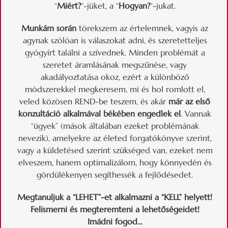
“
Miért?
“-jüket, a “
Hogyan?
“-jukat.
Munkám során
törekszem az értelemnek, vagyis az
agynak szólóan is válaszokat adni, és szeretetteljes
gyógyírt találni a szívednek. Minden problémát a
szeretet áramlásának megszűnése, vagy
akadályoztatása okoz, ezért a különböző
módszerekkel megkeresem, mi és hol romlott el,
veled közösen REND-be teszem, és akár
már az első
konzultáció alkalmával békében engedlek el
. Vannak
“ügyek” (mások általában ezeket problémának
nevezik), amelyekre az életed forgatókönyve szerint,
vagy a küldetésed szerint szükséged van, ezeket nem
elveszem, hanem optimalizálom, hogy könnyedén és
gördülékenyen segíthessék a fejlődésedet.
Megtanuljuk a “LEHET”-et alkalmazni a “KELL” helyett!
Felismerni és megteremteni a lehetőségeidet!
Imádni fogod…