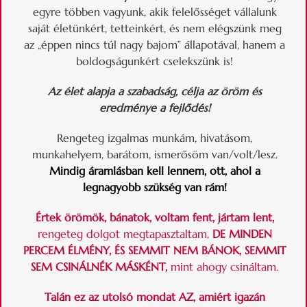
egyre többen vagyunk, akik felelősséget vállalunk
saját életünkért, tetteinkért, és nem elégszünk meg
az „éppen nincs túl nagy bajom” állapotával, hanem a
boldogságunkért cselekszünk is!
Az élet alapja a szabadság, célja az öröm és
eredménye a fejlődés!
Rengeteg izgalmas munkám, hivatásom,
munkahelyem, barátom, ismerősöm van/volt/lesz.
Mindig áramlásban kell lennem, ott, ahol a
legnagyobb szükség van rám!
Értek örömök, bánatok, voltam fent, jártam lent,
rengeteg dolgot megtapasztaltam,
DE MINDEN
PERCEM ÉLMÉNY, ÉS SEMMIT NEM BÁNOK, SEMMIT
SEM CSINÁLNÉK MÁSKÉNT,
mint ahogy csináltam.
Talán ez az utolsó mondat AZ, amiért igazán