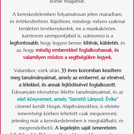
körbe magamat.
A kereskedelemben folyamatosan jelen maradtam,
és értékesítettem. Rájöttem, mindegy milyen szakmai
területen tevékenykedek, mi a munkaköröm,
karrierem szempontjából is, számomra is a
legfontosabb
, hogy legyen benne
kihívás, küldetés
, és
az, hogy
mindig emberekkel foglalkozhassak, és
valamilyen módon a segítségükre legyek.
Valamikor, ezek után,
33 éves koromban kezdtem
meg tanulmányaimat, amely az emberrel, az elmével,
a lélekkel, és annak fejlődésével foglalkozott
.
Édesanyám elvesztése ihlette tanulmányaimat, és az
első könyvemet, amely “Szerető Lányod: Évike”
címmel került Hospis Alapítványokhoz, is eleinte
ismeretségi körben lehetett csak megszerezni,
jelenleg már a kereskedelemben is megtalálható, és
megrendelhető.
A legelején saját ismereteim