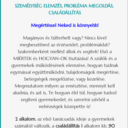
SZEMÉLYISÉG ELEMZÉS, PROBLÉMA MEGOLDÁS,
CSALÁDÁLLÍTÁS
Megértéssel Neked is könnyebb!
Magányos és túlterhelt vagy? Nincs kivel
megbeszélned az érzéseidet, problémáidat?
Szakemberként melléd állok és segítek! Első a
MIÉRTEK és HOGYAN-OK tisztázása! A szülők és a
gyermekek működésének elemzése, hogyan tudnak
egymással együttműködni, tulajdonságok megértése,
betegségek megelőzése, vagy kezelése.
Megmutatom milyen az emésztése, mennyit kell
aludnia, és azt is, Te hogyan éld túl, hogyan tudod
segíteni gyermekedet, és szeretni szívből a
nehézségek közepette is!
2 alkalom
, az első tanácsadás ideje a gyermekek
számától változik, a
családállítás 1
alkalom kb.
90