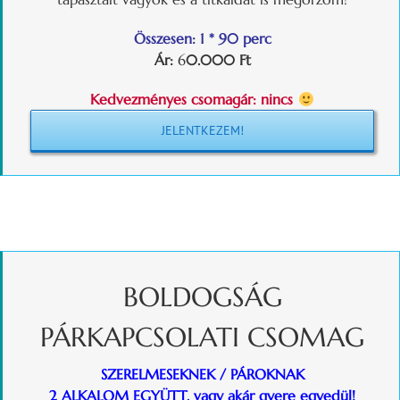
Összesen: 1 * 90 perc
Ár:
6
0.000 Ft
Kedvezményes csomagár: nincs
JELENTKEZEM!
BOLDOGSÁG
PÁRKAPCSOLATI CSOMAG
SZERELMESEKNEK / PÁROKNAK
2 ALKALOM EGYÜTT, vagy akár gyere egyedül!