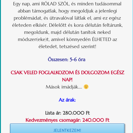
Egy nap, ami RÓLAD SZÓL, és minden tudásommal
abban támogatlak, hogy megoldjuk a jelenlegi
problémádat, és útravalóval látlak el, ami ez egész
életeden elkísér. Délelőtt és kora délután feltárunk,
megoldunk, majd délután tanítok neked
módszer(eke)t, amivel könnyedén ÉLHETED az
életedet, tetszésed szerint!
Összesen: 5-6 óra
CSAK VELED FOGLALKOZOM ÉS DOLGOZOM EGÉSZ
NAP!
Mások imádják….
Az árak:
Lista ár:
280.000 Ft
Kedvezményes csomagár: 240.000 Ft
JELENTKEZEM!