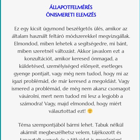
ÁLLAPOTFELMÉRÉS
ÖNISMERETI ELEMZÉS
Ez egy kicsit úgymond beszélgetős ülés, amikor az
általam használt feltáró módszerekkel megvizsgállak.
Elmondod, miben lehetek a segítségedre, mi bánt,
miben szeretnél változást. Akkor javaslom ezt a
konzultációt, amikor keresed önmagad, a
küldetésed, személyiséged előnyeit, esetleges
gyenge pontjait, vagy még nem tudod, hogy mi az
igazi problémád, de már keresed a megoldást. Vagy
ismered a problémád, de még nem akarsz csomagot
vásárolni, mert nem tudod mi lesz a legjobb a
számodra! Vagy, majd elmondod, hogy miért
választottad ezt!
Téma szempontjából bármi lehet. Tabuk nélkül
akármit megbeszélhetsz velem, tájékozott és
tapasztalt vagyok és a titkaidat is megőrzöm!