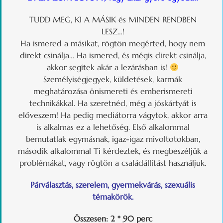
TUDD MEG, KI A MÁSIK és MINDEN RENDBEN
LESZ…!
Ha ismered a másikat, rögtön megérted, hogy nem
direkt csinálja… Ha ismered, és mégis direkt csinálja,
akkor segítek akár a lezárásban is!
Személyiségjegyek, küldetések, karmák
meghatározása önismereti és emberismereti
technikákkal. Ha szeretnéd, még a jóskártyát is
előveszem! Ha pedig mediátorra vágytok, akkor arra
is alkalmas ez a lehetőség. Első alkalommal
bemutatlak egymásnak, igaz-igaz mivoltotokban,
második alkalommal Ti kérdeztek, és megbeszéljük a
problémákat, vagy rögtön a családállítást használjuk.
Párválasztás, szerelem, gyermekvárás, szexuális
témakörök.
Összesen: 2 * 90 perc