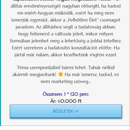
állítás eredményességét nagyban elősegíti, ha tudod
mi-miért-hogyan működik, ezért ha még nem
ismerjük egymást, akkor a „Felhőtlen Élet” csomagot
javaslom. Az állításhoz segít a tudatosság abban,
hogy felismerd a változás jeleit, mikor milyen
formában jelenhet meg a lehetőség a jobbá tételhez.
Ezért szeretem a tudatosító konzultációt előtte. Ha
jártál már nálam, akkor kezdhetünk rögtön ezzel.
Téma szempontjából bármi lehet. Tabuk nélkül
akármit megjavítunk!
Ha már ismersz, tudod, ez
nem marketing szöveg…
Összesen: 1 * 120 perc
Ár:
6
0.000 Ft
RÉSZLETEK >>