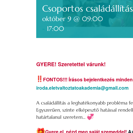
Csoportos családállít
október 9 @ 09:00
-
17:00
GYERE! Szeretettel várunk!
FONTOS!!! Írásos bejelentkezés minden 
iroda.eletvaltoztatoakademia@gmail.com
A családállítás a leghatékonyabb probléma 
Egyszerűen, szinte elképesztő hatással rende
határtalanul szeretem…
Gyere el, nézd meg saját szemeddel!
Az