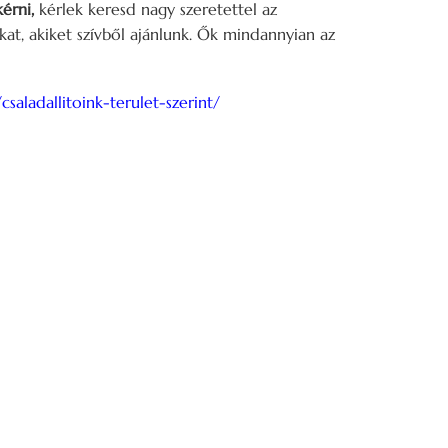
érni,
kérlek keresd nagy szeretettel az
kat, akiket szívből ajánlunk. Ők mindannyian az
saladallitoink-terulet-szerint/