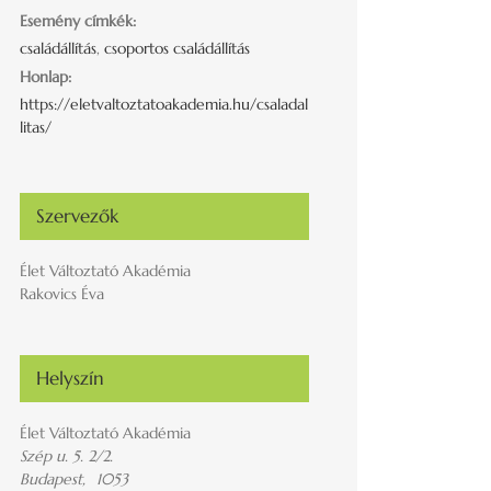
Esemény címkék:
családállítás
,
csoportos családállítás
Honlap:
https://eletvaltoztatoakademia.hu/csaladal
litas/
Szervezők
Élet Változtató Akadémia
Rakovics Éva
Helyszín
Élet Változtató Akadémia
Szép u. 5. 2/2.
Budapest
,
1053