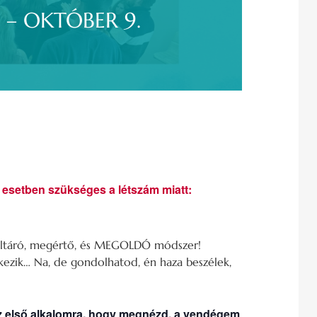
ás – OKTÓBER 9.
esetben szükséges a létszám miatt:
feltáró, megértő, és MEGOLDÓ módszer!
lkezik… Na, de gondolhatod, én haza beszélek,
 első alkalomra, hogy megnézd, a vendégem