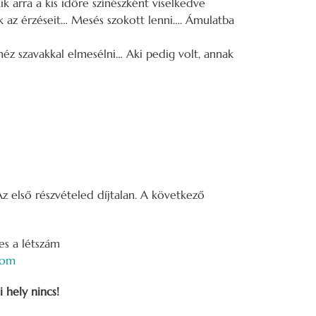
ik arra a kis időre színészként viselkedve
k az érzéseit… Mesés szokott lenni…. Ámulatba
ehéz szavakkal elmesélni… Aki pedig volt, annak
z első részvételed díjtalan. A következő
es a létszám
com
si hely nincs!