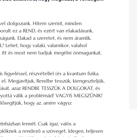
vel dolgozunk. Hitem szerint, minden
orult ez a REND, és ezért van elakadásunk,
águnk. Elakad a szeretet, és nem áramlik.
ehet, hogy valaki, valamikor, valahol
i, itt és most nem tudjuk megélni önmagunkat,
s figyeléssel, részvétellel (és a kvantum fizika
el. Megjavítjuk, Rendbe tesszük, kiengeszteljük,
áramlását, azaz RENDBE TESSZÜK A DOLGOKAT, és
gyottá válik a problémád! VAGYIS MEGSZŰNIK!
lősegítjük, hogy az, amire vágysz
ínházban lennél. Csak igaz, valós a
plőknek a rendező a szöveget. Idegen, teljesen