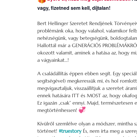
vagy, fizetned sem kell, díjtalan!
Bert Hellinger Szeretet Rendjének Törvényei
problémánk oka, hogy valahol, valamikor felb
nehézségünk, vagy betegségünk, boldogtalans
Hallottál már a GENERÁCIÓS PROBLÉMÁKRÓL? L
okozott valamit, aminek a hatása az, hogy m
a vágyainkat…!
A családállítás éppen ebben segít. Egy speciáli
segítségével) megkeressük mi, és hol romlott 
megvígasztaljuk, visszaállítjuk a szeretet 
ennek hatására ITT és MOST az, hogy okafo
Ez igazán „csak” ennyi. Majd, természetesen e
megtörténhessen!
Kívülről szemlélve olyan a módszer, mintha sz
történet!
#truestory
És, nem írta meg a szere