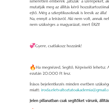
ismeretlen emberek „játszák” a szerepeket, ak
mutatják meg az állítás kérő hozzátartozóina
ejtő. Még a szkeptikusoknak is leesik az álla!
Na, ennyit a leírásról. Aki nem volt, annak n
nem szükséges a magyarázat, mert ÉRZI!
Gyere, csatlakozz hozzánk!
Ha megnézed, Segítő, Képviselő lehetsz. A
ezután 20.000 Ft lesz.
Írásos bejelentkezés minden esetben szükség
miatt:
iroda.eletvaltoztatoakademia@gmail.
Jelen pillanatban csak segítőket várunk, állítá