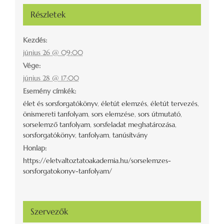
Részletek
Kezdés:
június 26 @ 09:00
Vége:
június 28 @ 17:00
Esemény címkék:
élet és sorsforgatókönyv
,
életút elemzés
,
életút tervezés
,
önismereti tanfolyam
,
sors elemzése
,
sors útmutató
,
sorselemző tanfolyam
,
sorsfeladat meghatározása
,
sorsforgatókönyv
,
tanfolyam
,
tanúsítvány
Honlap:
https://eletvaltoztatoakademia.hu/sorselemzes-
sorsforgatokonyv-tanfolyam/
Szervezők