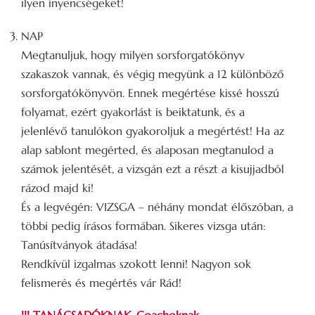
ilyen ínyencségeket!
NAP
Megtanuljuk, hogy milyen sorsforgatókönyv
szakaszok vannak, és végig megyünk a 12 különböző
sorsforgatókönyvön. Ennek megértése kissé hosszú
folyamat, ezért gyakorlást is beiktatunk, és a
jelenlévő tanulókon gyakoroljuk a megértést! Ha az
alap sablont megérted, és alaposan megtanulod a
számok jelentését, a vizsgán ezt a részt a kisujjadból
rázod majd ki!
És a legvégén: VIZSGA – néhány mondat élőszóban, a
többi pedig írásos formában. Sikeres vizsga után:
Tanúsítványok átadása!
Rendkívül izgalmas szokott lenni! Nagyon sok
felismerés és megértés vár Rád!