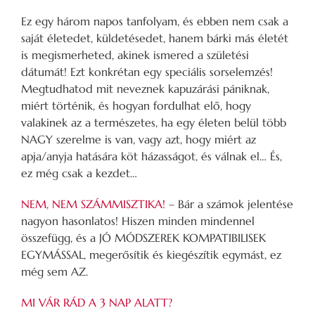
Ez egy három napos tanfolyam, és ebben nem csak a
saját életedet, küldetésedet, hanem bárki más életét
is megismerheted, akinek ismered a születési
dátumát! Ezt konkrétan egy speciális sorselemzés!
Megtudhatod mit neveznek kapuzárási pániknak,
miért történik, és hogyan fordulhat elő, hogy
valakinek az a természetes, ha egy életen belül több
NAGY szerelme is van, vagy azt, hogy miért az
apja/anyja hatására köt házasságot, és válnak el… És,
ez még csak a kezdet…
NEM, NEM SZÁMMISZTIKA!
– Bár a számok jelentése
nagyon hasonlatos! Hiszen minden mindennel
összefügg, és a JÓ MÓDSZEREK KOMPATIBILISEK
EGYMÁSSAL, megerősítik és kiegészítik egymást, ez
még sem AZ.
MI VÁR RÁD A 3 NAP ALATT?