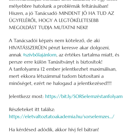
mélyebbre hatolunk a problémák feltárásában!
Hiszen, a jó Tanácsadó MINDENT JÓ HA TUD AZ
ÜGYFELÉRŐL, HOGY A LEGTÖKÉLETESEBB
MEGOLDÁST TUDJA MUTATNI NEKI!
A Tanácsadói képzés nem kötelező, de aki
HIVATÁSSZERŰEN pénzt keresve akar dolgozni,
annak
#szívbőlajánlom
, az értékes tartalma miatt, és
persze erre külön Tanúsítványt is biztosítok!
A tanfolyamra 12 ember jelentkezhet maximálisan,
mert ekkora létszámmal tudom biztosítani a
minőséget, ezért ne halogasd a jelentkezésed!!!!
Jelentkezz most:
https://bit.ly/SORSelemzéstanfolyam
Részleteket itt találsz:
https://eletvaltoztatoakademia.hu/sorselemzes…/
Ha kérdésed adódik, akkor hívj fel bátran!