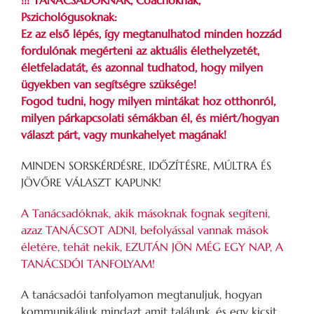
!!! TANÁCSADÓKNAK, Coachoknak,
Pszichológusoknak:
Ez az első lépés, így megtanulhatod minden hozzád
fordulónak megérteni az aktuális élethelyzetét,
életfeladatát, és azonnal tudhatod, hogy milyen
ügyekben van segítségre szüksége!
Fogod tudni, hogy milyen mintákat hoz otthonról,
milyen párkapcsolati sémákban él, és miért/hogyan
választ párt, vagy munkahelyet magának!
MINDEN SORSKÉRDÉSRE, IDŐZÍTÉSRE, MÚLTRA ÉS
JÖVŐRE VÁLASZT KAPUNK!
A Tanácsadóknak, akik másoknak fognak segíteni,
azaz TANÁCSOT ADNI, befolyással vannak mások
életére, tehát nekik, EZUTÁN JÖN MÉG EGY NAP, A
TANÁCSDÓI TANFOLYAM!
A tanácsadói tanfolyamon megtanuljuk, hogyan
kommunikáljuk mindazt amit találunk, és egy kicsit