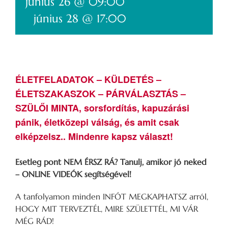
június 26 @ 09:00
-
június 28 @ 17:00
ÉLETFELADATOK – KÜLDETÉS –
ÉLETSZAKASZOK – PÁRVÁLASZTÁS –
SZÜLŐI MINTA, sorsfordítás, kapuzárási
pánik, életközepi válság, és amit csak
elképzelsz.. Mindenre kapsz választ!
Esetleg pont NEM ÉRSZ RÁ? Tanulj, amikor jó neked
– ONLINE VIDEÓK segítségével!
A tanfolyamon minden INFÓT MEGKAPHATSZ arról,
HOGY MIT TERVEZTÉL, MIRE SZÜLETTÉL, MI VÁR
MÉG RÁD!