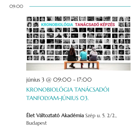
Dátum
for
09:00
kiválasztása.
2026-
06-
03
június 3 @ 09:00
-
17:00
KRONOBIOLÓGIA TANÁCSADÓI
TANFOLYAM-JÚNIUS 03.
Élet Változtató Akadémia
Szép u. 5. 2/2.,
Budapest