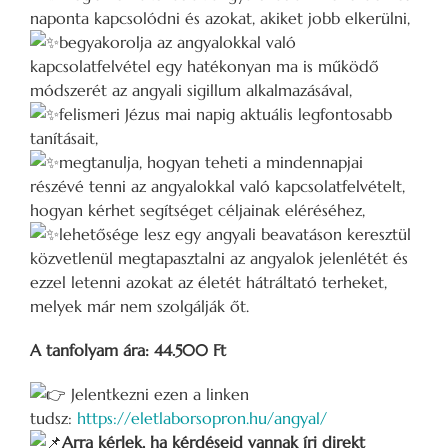
naponta kapcsolódni és azokat, akiket jobb elkerülni,
begyakorolja az angyalokkal való
kapcsolatfelvétel egy hatékonyan ma is működő
módszerét az angyali sigillum alkalmazásával,
felismeri Jézus mai napig aktuális legfontosabb
tanításait,
megtanulja, hogyan teheti a mindennapjai
részévé tenni az angyalokkal való kapcsolatfelvételt,
hogyan kérhet segítséget céljainak eléréséhez,
lehetősége lesz egy angyali beavatáson keresztül
közvetlenül megtapasztalni az angyalok jelenlétét és
ezzel letenni azokat az életét hátráltató terheket,
melyek már nem szolgálják őt.
A tanfolyam ára: 44.500 Ft
Jelentkezni ezen a linken
tudsz:
https://eletlaborsopron.hu/angyal/
Arra kérlek, ha kérdéseid vannak írj direkt