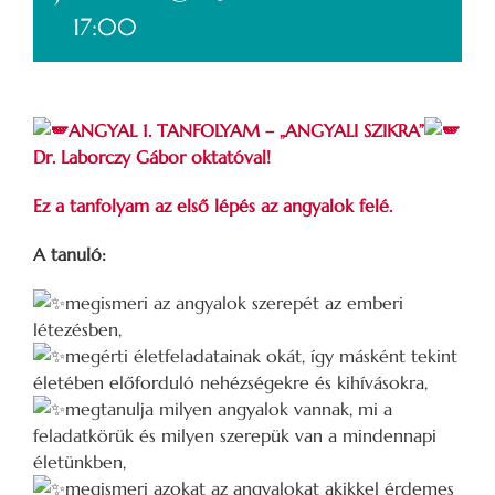
-
17:00
ANGYAL 1. TANFOLYAM – „ANGYALI SZIKRA”
Dr. Laborczy Gábor oktatóval!
Ez a tanfolyam az első lépés az angyalok felé.
A tanuló:
megismeri az angyalok szerepét az emberi
létezésben,
megérti életfeladatainak okát, így másként tekint
életében előforduló nehézségekre és kihívásokra,
megtanulja milyen angyalok vannak, mi a
feladatkörük és milyen szerepük van a mindennapi
életünkben,
megismeri azokat az angyalokat akikkel érdemes