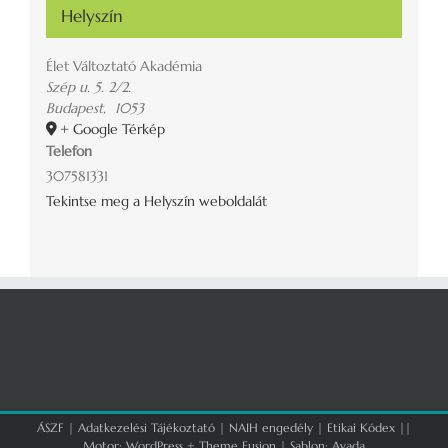
Helyszín
Élet Változtató Akadémia
Szép u. 5. 2/2.
Budapest
,
1053
+ Google Térkép
Telefon
307581331
Tekintse meg a Helyszín weboldalát
ÁSZF
|
Adatkezelési Tájékoztató
|
NAIH engedély
|
Etikai Kódex
||
Motor:
WordPress
+
Theme Fusion
| Sablon:
Avada