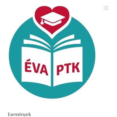
Kihagyás
Események