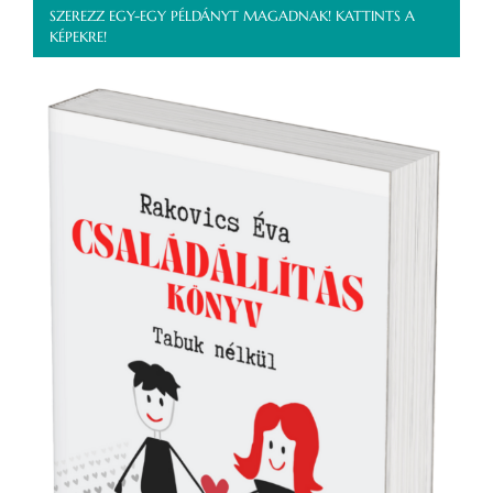
SZEREZZ EGY-EGY PÉLDÁNYT MAGADNAK! KATTINTS A
KÉPEKRE!