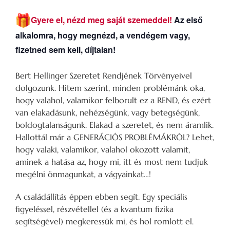
Gyere el, nézd meg saját szemeddel!
Az első
alkalomra, hogy megnézd, a vendégem vagy,
fizetned sem kell, díjtalan!
Bert Hellinger Szeretet Rendjének Törvényeivel
dolgozunk. Hitem szerint, minden problémánk oka,
hogy valahol, valamikor felborult ez a REND, és ezért
van elakadásunk, nehézségünk, vagy betegségünk,
boldogtalanságunk. Elakad a szeretet, és nem áramlik.
Hallottál már a GENERÁCIÓS PROBLÉMÁKRÓL? Lehet,
hogy valaki, valamikor, valahol okozott valamit,
aminek a hatása az, hogy mi, itt és most nem tudjuk
megélni önmagunkat, a vágyainkat…!
A családállítás éppen ebben segít. Egy speciális
figyeléssel, részvétellel (és a kvantum fizika
segítségével) megkeressük mi, és hol romlott el.