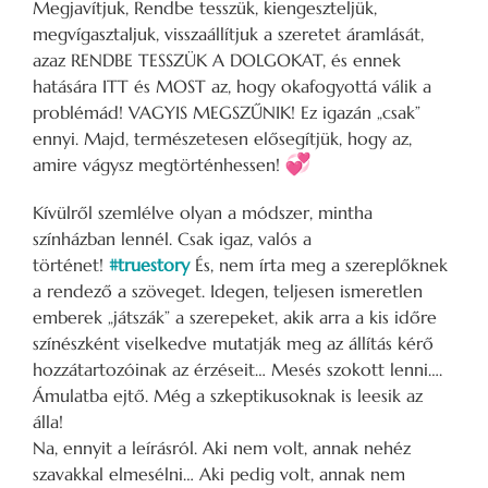
Megjavítjuk, Rendbe tesszük, kiengeszteljük,
megvígasztaljuk, visszaállítjuk a szeretet áramlását,
azaz RENDBE TESSZÜK A DOLGOKAT, és ennek
hatására ITT és MOST az, hogy okafogyottá válik a
problémád! VAGYIS MEGSZŰNIK! Ez igazán „csak”
ennyi. Majd, természetesen elősegítjük, hogy az,
amire vágysz megtörténhessen!
Kívülről szemlélve olyan a módszer, mintha
színházban lennél. Csak igaz, valós a
történet!
#truestory
És, nem írta meg a szereplőknek
a rendező a szöveget. Idegen, teljesen ismeretlen
emberek „játszák” a szerepeket, akik arra a kis időre
színészként viselkedve mutatják meg az állítás kérő
hozzátartozóinak az érzéseit… Mesés szokott lenni….
Ámulatba ejtő. Még a szkeptikusoknak is leesik az
álla!
Na, ennyit a leírásról. Aki nem volt, annak nehéz
szavakkal elmesélni… Aki pedig volt, annak nem