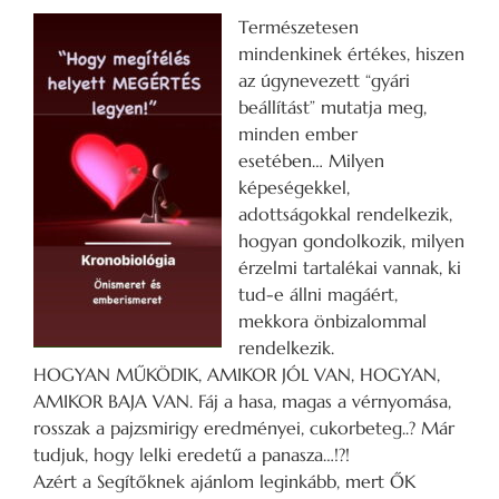
Természetesen
mindenkinek értékes, hiszen
az úgynevezett “gyári
beállítást” mutatja meg,
minden ember
esetében… Milyen
képeségekkel,
adottságokkal rendelkezik,
hogyan gondolkozik, milyen
érzelmi tartalékai vannak, ki
tud-e állni magáért,
mekkora önbizalommal
rendelkezik.
HOGYAN MŰKÖDIK, AMIKOR JÓL VAN, HOGYAN,
AMIKOR BAJA VAN. Fáj a hasa, magas a vérnyomása,
rosszak a pajzsmirigy eredményei, cukorbeteg..? Már
tudjuk, hogy lelki eredetű a panasza…!?!
Azért a Segítőknek ajánlom leginkább, mert ŐK