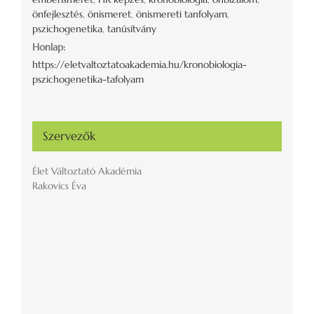
önfejlesztés
,
önismeret
,
önismereti tanfolyam
,
pszichogenetika
,
tanúsítvány
Honlap:
https://eletvaltoztatoakademia.hu/kronobiologia-
pszichogenetika-tafolyam
Szervezők
Élet Változtató Akadémia
Rakovics Éva