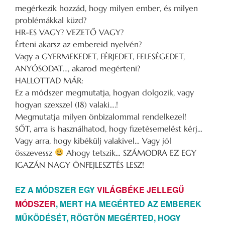
megérkezik hozzád, hogy milyen ember, és milyen
problémákkal küzd?
HR-ES VAGY? VEZETŐ VAGY?
Érteni akarsz az embereid nyelvén?
Vagy a GYERMEKEDET, FÉRJEDET, FELESÉGEDET,
ANYÓSODAT…, akarod megérteni?
HALLOTTAD MÁR:
Ez a módszer megmutatja, hogyan dolgozik, vagy
hogyan szexszel (18) valaki….!
Megmutatja milyen önbizalommal rendelkezel!
SŐT, arra is használhatod, hogy fizetésemelést kérj…
Vagy arra, hogy kibékülj valakivel… Vagy jól
összevessz
Ahogy tetszik… SZÁMODRA EZ EGY
IGAZÁN NAGY ÖNFEJLESZTÉS LESZ!
EZ A MÓDSZER EGY
VILÁGBÉKE JELLEGŰ
MÓDSZER
, MERT HA MEGÉRTED AZ EMBEREK
MŰKÖDÉSÉT, RÖGTÖN MEGÉRTED, HOGY