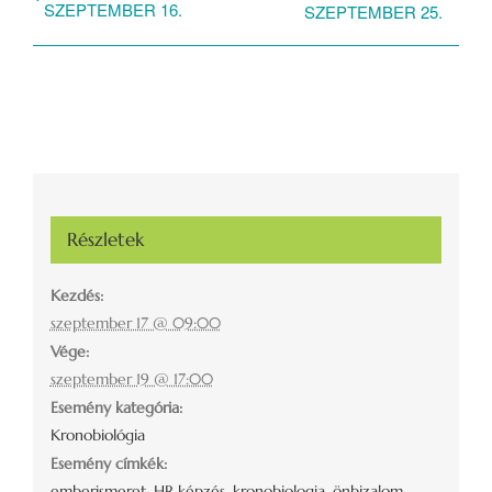
SZEPTEMBER 16.
SZEPTEMBER 25.
Részletek
Kezdés:
szeptember 17 @ 09:00
Vége:
szeptember 19 @ 17:00
Esemény kategória:
Kronobiológia
Esemény címkék:
emberismeret
,
HR képzés
,
kronobiologia
,
önbizalom
,