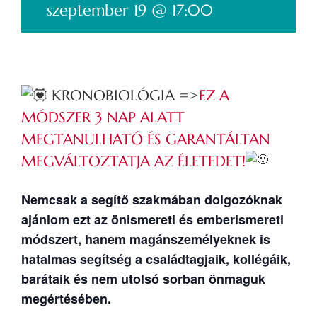
-
szeptember 19 @ 17:00
KRONOBIOLÓGIA =>
EZ A
MÓDSZER 3 NAP ALATT
MEGTANULHATÓ ÉS GARANTÁLTAN
MEGVÁLTOZTATJA AZ ÉLETEDET!
Nemcsak a segítő szakmában dolgozóknak
ajánlom ezt az önismereti és emberismereti
módszert, hanem magánszemélyeknek is
hatalmas segítség a családtagjaik, kollégáik,
barátaik és nem utolsó sorban önmaguk
megértésében.