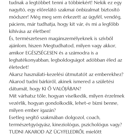
tudnak a legtöbbet tenni a többiekért! Nekik ez egy
nagyító, egy előrelátó szakmai önbizalmat biztosító
módszer! Még meg sem érkezett az ügyfél, vendég,
páciens, már tudhatja, hogy kit vár, és mi a legfőbb
kihívása az életben!
És, természetesen magánszemélyeknek is szívből
ajánlom, hiszen Megtudhatod, milyen vagy akkor,
amikor EGÉSZSÉGESEN és a számodra is a
leghatékonyabban, legboldogságot adóbban éled az
életedet!
Akarsz használati-kezelési útmutatót az emberekhez?
Akarod tudni bárkiről, akinek ismered a születési
dátumát, hogy KI Ő VALÓJÁBAN?
Mit várhatsz tőle, hogyan viselkedik, milyen érzelmek
vezérlik, hogyan gondolkodik, lehet-e bízni benne,
milyen ember igazán?
Esetleg segítő szakmában dolgozol, coach,
természetgyógyász, kineziológus, pszichológus vagy?
TUDNI AKAROD AZ ÜGYFELEDRŐL mielőtt