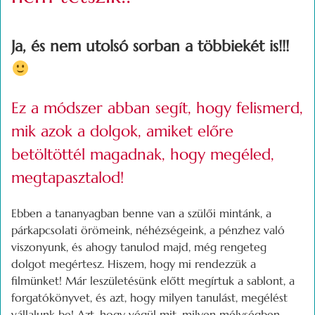
Ja, és nem utolsó sorban a többiekét is!!!
Ez a módszer abban segít, hogy felismerd,
mik azok a dolgok, amiket előre
betöltöttél magadnak, hogy megéled,
megtapasztalod!
Ebben a tananyagban benne van a szülői mintánk, a
párkapcsolati örömeink, néhézségeink, a pénzhez való
viszonyunk, és ahogy tanulod majd, még rengeteg
dolgot megértesz. Hiszem, hogy mi rendezzük a
filmünket! Már leszületésünk előtt megírtuk a sablont, a
forgatókönyvet, és azt, hogy milyen tanulást, megélést
vállalunk be! Azt, hogy végül mit, milyen mélységben,