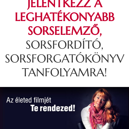
JELENTKEZZ A
LEGHATÉKONYABB
SORSELEMZŐ,
SORSFORDÍTÓ,
SORSFORGATÓKÖNYV
TANFOLYAMRA!