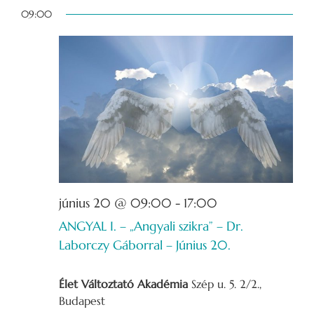
Dátum
for
09:00
kiválasztása.
2026-
06-
20
június 20 @ 09:00
-
17:00
ANGYAL I. – „Angyali szikra” – Dr.
Laborczy Gáborral – Június 20.
Élet Változtató Akadémia
Szép u. 5. 2/2.,
Budapest