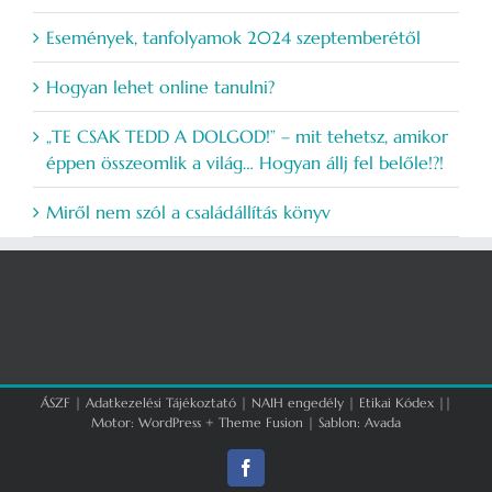
Események, tanfolyamok 2024 szeptemberétől
Hogyan lehet online tanulni?
„TE CSAK TEDD A DOLGOD!” – mit tehetsz, amikor
éppen összeomlik a világ… Hogyan állj fel belőle!?!
Miről nem szól a családállítás könyv
ÁSZF
|
Adatkezelési Tájékoztató
|
NAIH engedély
|
Etikai Kódex
||
Motor:
WordPress
+
Theme Fusion
| Sablon:
Avada
Facebook