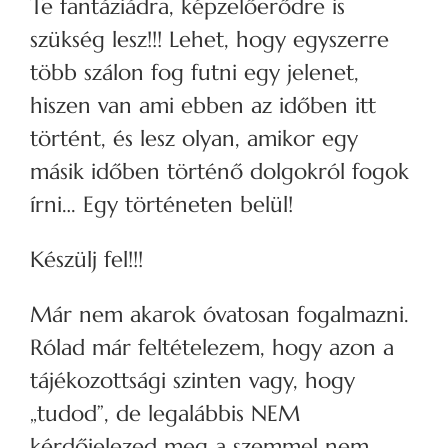
Te fantáziádra, képzelőerődre is
szükség lesz!!! Lehet, hogy egyszerre
több szálon fog futni egy jelenet,
hiszen van ami ebben az időben itt
történt, és lesz olyan, amikor egy
másik időben történő dolgokról fogok
írni… Egy történeten belül!
Készülj fel!!!
Már nem akarok óvatosan fogalmazni.
Rólad már feltételezem, hogy azon a
tájékozottsági szinten vagy, hogy
„tudod”, de legalábbis NEM
kérdőjelezed meg a szemmel nem