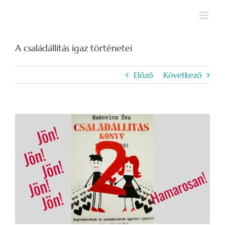
Kihagyás
A családállítás igaz történetei
Előző
Következő
View
Larger
Image