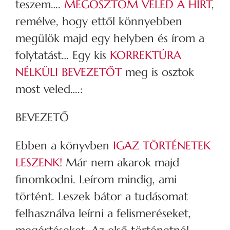
teszem….
MEGOSZTOM VELED A HÍRT
,
remélve, hogy ettől könnyebben
megülök majd egy helyben és írom a
folytatást… Egy kis
KORREKTÚRA
NÉLKÜLI BEVEZETŐT
meg is osztok
most veled….:
BEVEZETŐ
Ebben a könyvben
IGAZ TÖRTÉNETEK
LESZENK!
Már nem akarok majd
finomkodni. Leírom mindig, ami
történt. Leszek bátor a tudásomat
felhasználva leírni a felismeréseket,