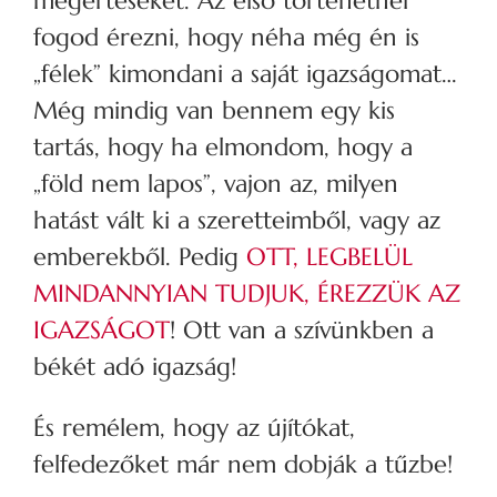
megértéseket. Az első történetnél
fogod érezni, hogy néha még én is
„félek” kimondani a saját igazságomat…
Még mindig van bennem egy kis
tartás, hogy ha elmondom, hogy a
„föld nem lapos”, vajon az, milyen
hatást vált ki a szeretteimből, vagy az
emberekből. Pedig
OTT, LEGBELÜL
MINDANNYIAN TUDJUK, ÉREZZÜK AZ
IGAZSÁGOT
! Ott van a szívünkben a
békét adó igazság!
És remélem, hogy az újítókat,
felfedezőket már nem dobják a tűzbe!