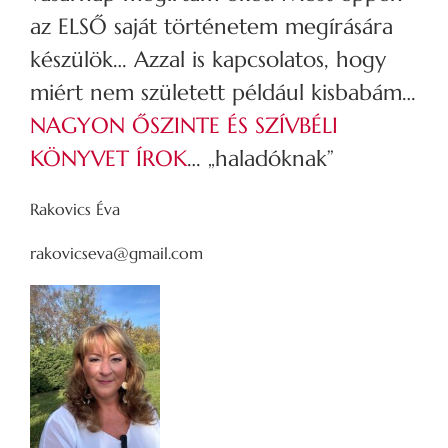
az ELSŐ saját történetem megírására
készülök… Azzal is kapcsolatos, hogy
miért nem született például kisbabám…
NAGYON ŐSZINTE ÉS SZÍVBÉLI
KÖNYVET ÍROK
… „haladóknak”
Rakovics Éva
rakovicseva@gmail.com