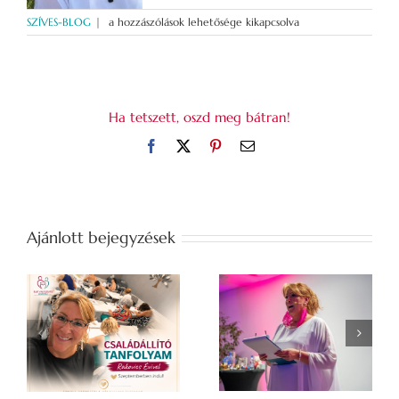
A
SZÍVES-BLOG
|
a hozzászólások lehetősége kikapcsolva
családállítás
igaz
történetei
bejegyzéshez
Ha tetszett, oszd meg bátran!
Facebook
X
Pinterest
Email:
Ajánlott bejegyzések
bb
„Ha megérted a
r
BOLDOGSÁGTESZT
múltad, felszabadul
d
a jövőd.”