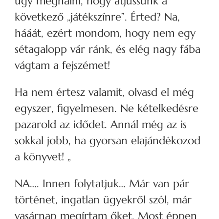
úgy meghalni, hogy átjussunk a
következő „játékszínre”. Érted? Na,
hááát, ezért mondom, hogy nem egy
sétagalopp vár ránk, és elég nagy fába
vágtam a fejszémet!
Ha nem értesz valamit, olvasd el még
egyszer, figyelmesen. Ne kételkedésre
pazarold az idődet. Annál még az is
sokkal jobb, ha gyorsan elajándékozod
a könyvet! „
NA…. Innen folytatjuk… Már van pár
történet, ingatlan ügyekről szól, már
vasárnap megírtam őket. Most éppen