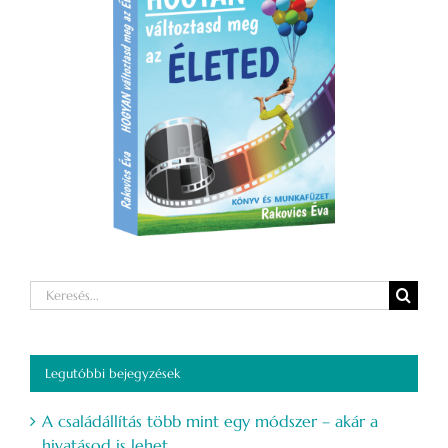
Keresés...
Legutóbbi bejegyzések
A családállítás több mint egy módszer – akár a
hivatásod is lehet