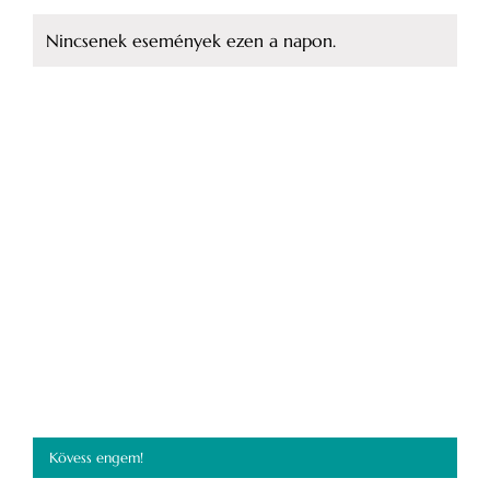
események
események
események
események
események
események
esemé
Nincsenek események ezen a napon.
Notice
Kövess engem!