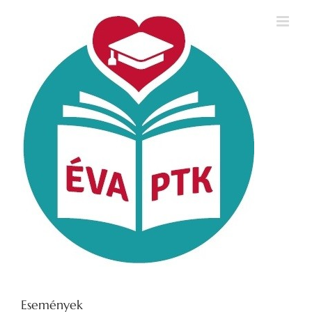
Kihagyás
Események