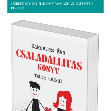
SZEREZZ EGY-EGY PÉLDÁNYT MAGADNAK! KATTINTS A
KÉPEKRE!