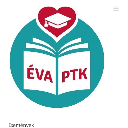
Kihagyás
Események