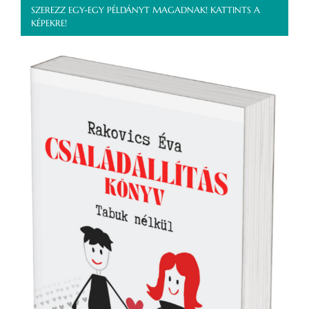
SZEREZZ EGY-EGY PÉLDÁNYT MAGADNAK! KATTINTS A
KÉPEKRE!