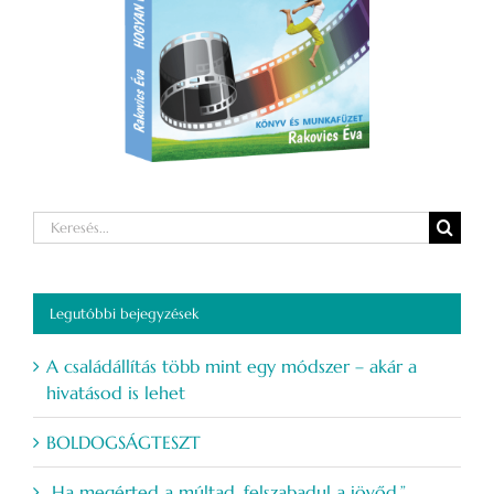
Keresés...
Legutóbbi bejegyzések
A családállítás több mint egy módszer – akár a
hivatásod is lehet
BOLDOGSÁGTESZT
„Ha megérted a múltad, felszabadul a jövőd.”