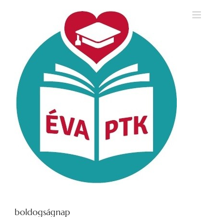
Kihagyás
boldogságnap