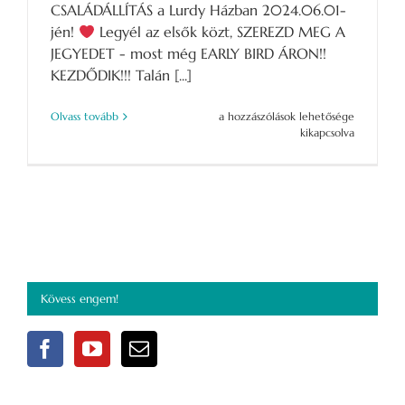
CSALÁDÁLLÍTÁS a Lurdy Házban 2024.06.01-
jén!
Legyél az elsők közt, SZEREZD MEG A
JEGYEDET - most még EARLY BIRD ÁRON!!
KEZDŐDIK!!! Talán [...]
BOLDOGSÁGNAP
Olvass tovább
a hozzászólások lehetősége
a
kikapcsolva
Lurdy
Házban!
–
Megnyitottuk
a
kapukat!
bejegyzéshez
Kövess engem!