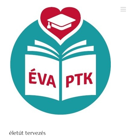
Kihagyás
életút tervezés