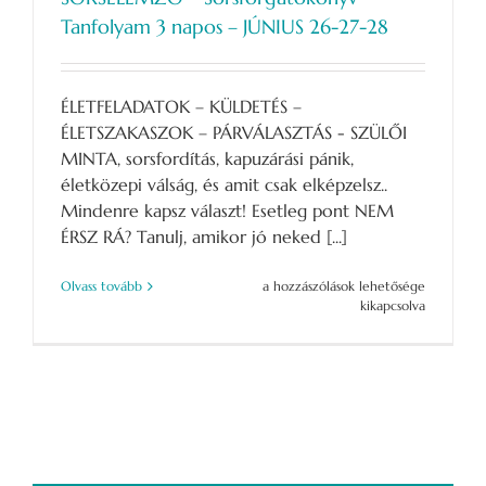
Tanfolyam 3 napos – JÚNIUS 26-27-28
ÉLETFELADATOK – KÜLDETÉS –
ÉLETSZAKASZOK – PÁRVÁLASZTÁS - SZÜLŐI
MINTA, sorsfordítás, kapuzárási pánik,
életközepi válság, és amit csak elképzelsz..
Mindenre kapsz választ! Esetleg pont NEM
ÉRSZ RÁ? Tanulj, amikor jó neked [...]
SORSELEMZŐ
Olvass tovább
a hozzászólások lehetősége
–
kikapcsolva
Sorsforgatókönyv
Tanfolyam
3
napos
–
JÚNIUS
26-
27-
28