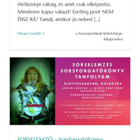
életközepi válság, és amit csak elképzelsz..
Mindenre kapsz választ! Esetleg pont NEM
ÉRSZ RÁ? Tanulj, amikor jó neked [...]
SORSELEMZŐ
Olvass tovább
a hozzászólások lehetősége
–
kikapcsolva
Sorsforgatókönyv
Tanfolyam
3
napos
–
OKTÓBER
29-
30-
31
bejegyzéshez
SORSELEMZŐ – Sorsforgatókönyv