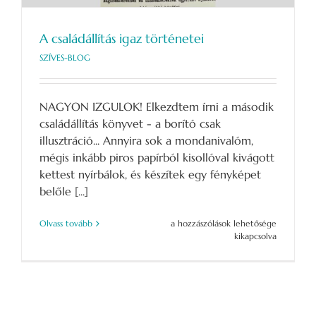
A családállítás igaz történetei
SZÍVES-BLOG
NAGYON IZGULOK! Elkezdtem írni a második
családállítás könyvet - a borító csak
illusztráció... Annyira sok a mondanivalóm,
mégis inkább piros papírból kisollóval kivágott
kettest nyírbálok, és készítek egy fényképet
belőle [...]
A
Olvass tovább
a hozzászólások lehetősége
családállítás
kikapcsolva
igaz
történetei
bejegyzéshez