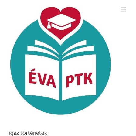
Kihagyás
igaz történetek