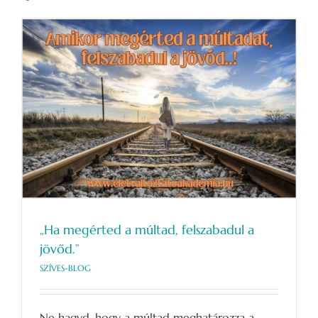
„Ha megérted a múltad, felszabadul a
jövőd.”
SZÍVES-BLOG
Ne hagyd, hogy a múltad meghatározza a