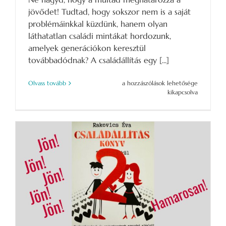
jövődet! Tudtad, hogy sokszor nem is a saját
problémáinkkal küzdünk, hanem olyan
láthatatlan családi mintákat hordozunk,
amelyek generációkon keresztül
továbbadódnak? A családállítás egy [...]
„Ha
Olvass tovább
a hozzászólások lehetősége
megérted
kikapcsolva
a
múltad,
felszabadul
a
jövőd.”
bejegyzéshez