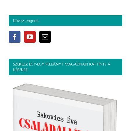
Kövess engem!
SZEREZZ EGY-EGY PÉLDÁNYT MAGADNAK! KATTINTS A
KÉPEKRE!