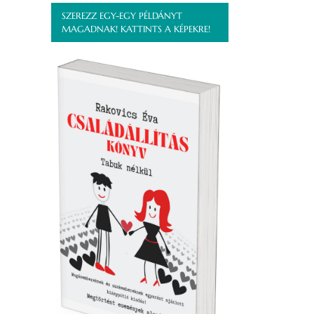
SZEREZZ EGY-EGY PÉLDÁNYT
MAGADNAK! KATTINTS A KÉPEKRE!