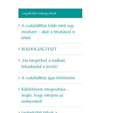
Legutóbbi bejegyzések
A családállítás több mint egy
módszer – akár a hivatásod is
lehet
BOLDOGSÁGTESZT
„Ha megérted a múltad,
felszabadul a jövőd.”
A családállítás igaz történetei
Küldetésem megosztása –
Segíts, hogy elérjem az
embereket!
Legbelsőbb titkok a