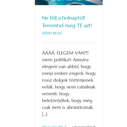
Ne félj a holnaptól!
Teremtsd meg TE azt!
SZÍVES-BLOG
ÁÁÁÁ, ELEGEM VAN!!!!
(nem politika!) Annyira
elegem van abból, hogy
ennyi ember engedi, hogy
rossz dolgok történjenek
velük, hogy nem csinálnak
semmit, hogy
beletörődtek, hogy még
csak nem is ábrándoznak,
[...]
Ne
Olvass tovább
a hozzászólások