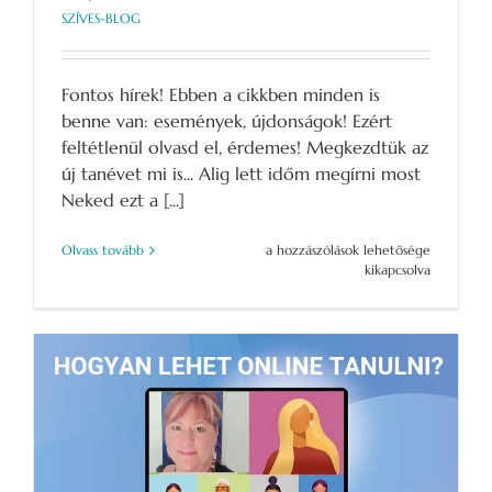
SZÍVES-BLOG
Fontos hírek! Ebben a cikkben minden is
benne van: események, újdonságok! Ezért
feltétlenül olvasd el, érdemes! Megkezdtük az
új tanévet mi is... Alig lett időm megírni most
Neked ezt a [...]
Események,
Olvass tovább
a hozzászólások lehetősége
tanfolyamok
kikapcsolva
2024
szeptemberétől
bejegyzéshez