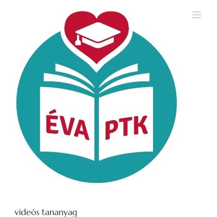
Kihagyás
videós tananyag