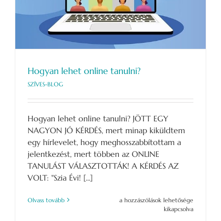
Hogyan lehet online tanulni?
SZÍVES-BLOG
Hogyan lehet online tanulni? JÖTT EGY
NAGYON JÓ KÉRDÉS, mert minap kiküldtem
egy hírlevelet, hogy meghosszabbítottam a
jelentkezést, mert többen az ONLINE
TANULÁST VÁLASZTOTTÁK! A KÉRDÉS AZ
VOLT: "Szia Évi! [...]
Hogyan
Olvass tovább
a hozzászólások lehetősége
lehet
kikapcsolva
online