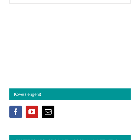
tanulni?
bejegyzéshez
Kövess engem!