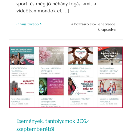
sport...és még jó néhány fogás, amit a
videóban mondok el. [...]
Legbelsőbb
Olvass tovább
a hozzászólások lehetősége
titkok
kikapcsolva
a
Kronobiológiáról
bejegyzéshez
Események, tanfolyamok 2024
szeptemberétől