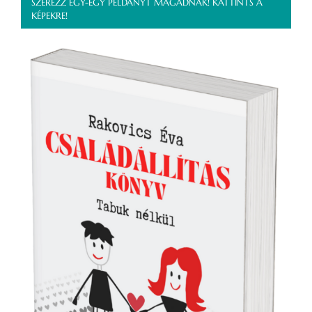
SZEREZZ EGY-EGY PÉLDÁNYT MAGADNAK! KATTINTS A
KÉPEKRE!