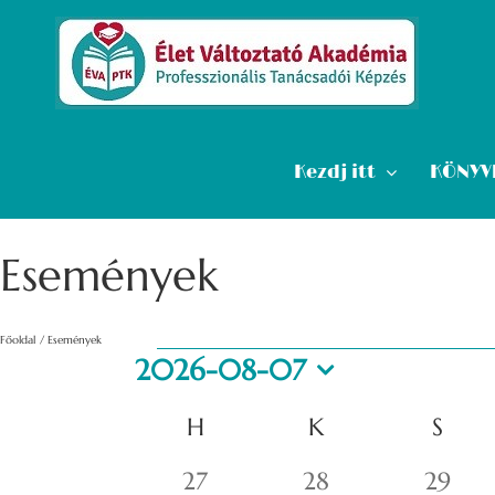
Kihagyás
Kezdj itt
KÖNYV
Események
Főoldal
Események
Események
2026-08-07
Dátum
Események
H
HÉTFŐ
K
KEDD
S
SZE
kiválasztása.
naptár
0
0
0
27
28
29