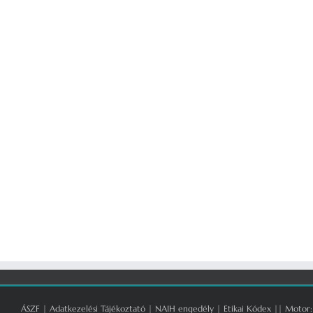
ÁSZF
|
Adatkezelési Tájékoztató
|
NAIH engedély
|
Etikai Kódex
|| Motor