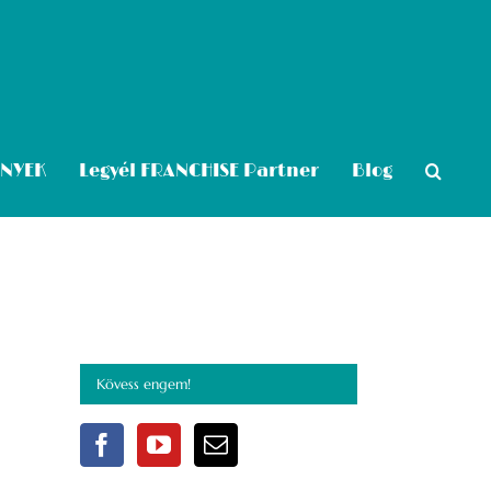
ÉNYEK
Legyél FRANCHISE Partner
Blog
Kövess engem!
RNAP