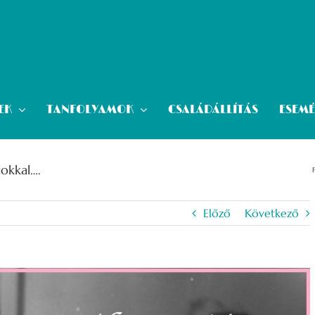
EK
TANFOLYAMOK
CSALÁDÁLLÍTÁS
ESEM
okkal….
Előző
Következő