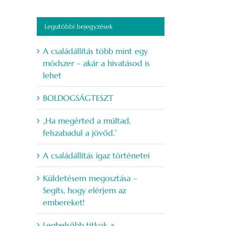
Legutóbbi bejegyzések
A családállítás több mint egy
módszer – akár a hivatásod is
lehet
BOLDOGSÁGTESZT
„Ha megérted a múltad,
felszabadul a jövőd.”
A családállítás igaz történetei
Küldetésem megosztása –
Segíts, hogy elérjem az
embereket!
Legbelsőbb titkok a