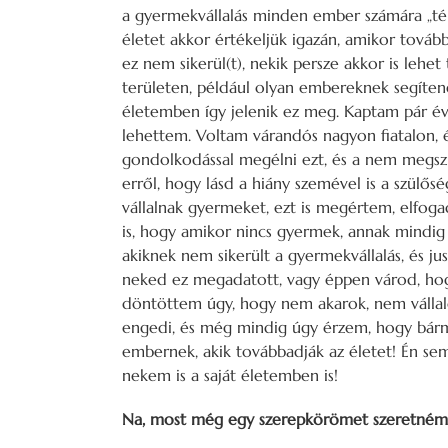
a gyermekvállalás minden ember számára „tém
életet akkor értékeljük igazán, amikor továb
ez nem sikerül(t), nekik persze akkor is lehet 
területen, például olyan embereknek segítenek,
életemben így jelenik ez meg. Kaptam pár év
lehettem. Voltam várandós nagyon fiatalon,
gondolkodással megélni ezt, és a nem megszül
erről, hogy lásd a hiány szemével is a szülő
vállalnak gyermeket, ezt is megértem, elf
is, hogy amikor nincs gyermek, annak mindig 
akiknek nem sikerült a gyermekvállalás, és ju
neked ez megadatott, vagy éppen várod, hog
döntöttem úgy, hogy nem akarok, nem vállalo
engedi, és még mindig úgy érzem, hogy bármi
embernek, akik továbbadják az életet! Én se
nekem is a saját életemben is!
Na, most még egy szerepkörömet szeretné