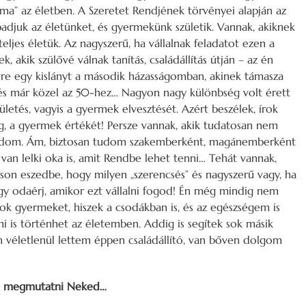
a” az életben. A Szeretet Rendjének törvényei alapján az
badjuk az életünket, és gyermekünk születik. Vannak, akiknek
teljes életük. Az nagyszerű, ha vállalnak feladatot ezen a
 akik szülővé válnak tanítás, családállítás útján – az én
re egy kislányt a második házasságomban, akinek támasza
 és már közel az 50-hez… Nagyon nagy különbség volt érett
etés, vagyis a gyermek elvesztését. Azért beszélek, írok
ség, a gyermek értékét! Persze vannak, akik tudatosan nem
ogadom. Ám, biztosan tudom szakemberként, magánemberként
van lelki oka is, amit Rendbe lehet tenni… Tehát vannak,
sson eszedbe, hogy milyen „szerencsés” és nagyszerű vagy, ha
y odaérj, amikor ezt vállalni fogod! Én még mindig nem
k gyermeket, hiszek a csodákban is, és az egészségem is
 is történhet az életemben. Addig is segítek sok másik
m véletlenül lettem éppen családállító, van bőven dolgom
m megmutatni Neked…