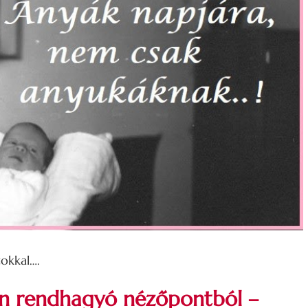
okkal….
en
rendhagyó
nézőpontból –