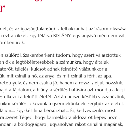
”
t, és az igazság(talanság) is felbukkanhat az írásom olvasása
ezt a cikket. Egy félárva KISLÁNY, egy anyává még nem vált
rében írok.
n szülőről. Szakemberként tudom, hogy azért választottuk
an ők a legtökéletesebbek a számunkra, hogy általuk
terőt, túlélési kulcsot adnak felnőtté válásunkkor a
, mit csinál a nő, az anya, és mit csinál a férfi, az apa.
etetnyelv, és nem csak a jó, hanem a rossz is eljut hozzánk.
ajd a fájdalom, a hiány, a sérülés hatására azt mondja a kicsi
s elkezdi a felnőtt életét. Aztán persze később visszanézünk,
amikor sérülést okozunk a gyermekünknek, segítjük az életét.
fájjon…. Egy-két hiba becsúszhat… És, kedves szülő, most
yira szeret Téged, hogy bármekkora áldozatot képes hozni,
ondani a boldogságáról, ugyanolyan rákot csinálni magának,