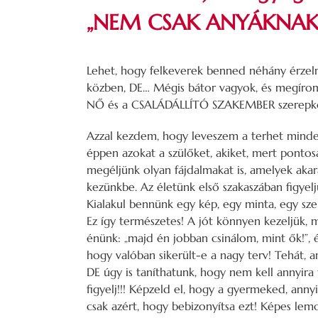
„NEM CSAK ANYÁKNAK!
Lehet, hogy felkeverek benned néhány érzelme
közben, DE… Mégis bátor vagyok, és megírom 
NŐ és a CSALÁDÁLLÍTÓ SZAKEMBER szerepkö
Azzal kezdem, hogy leveszem a terhet minde
éppen azokat a szülőket, akiket, mert pontos
megéljünk olyan fájdalmakat is, amelyek akara
kezünkbe. Az életünk első szakaszában figyeljük
Kialakul bennünk egy kép, egy minta, egy szer
Ez így természetes! A jót könnyen kezeljük, m
énünk: „majd én jobban csinálom, mint ők!”, é
hogy valóban sikerült-e a nagy terv! Tehát, 
DE úgy is taníthatunk, hogy nem kell annyira 
figyelj!!! Képzeld el, hogy a gyermeked, ann
csak azért, hogy bebizonyítsa ezt! Képes lem