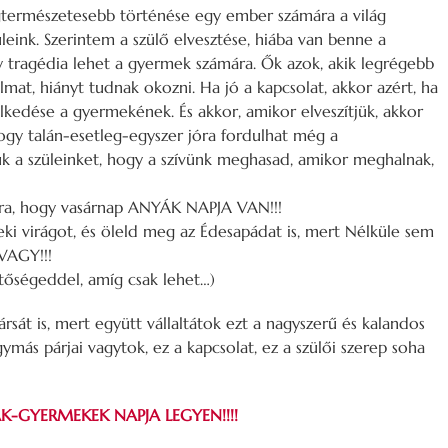
legtermészetesebb történése egy ember számára a világ
ink. Szerintem a szülő elvesztése, hiába van benne a
 tragédia lehet a gyermek számára. Ők azok, akik legrégebb
almat, hiányt tudnak okozni. Ha jó a kapcsolat, akkor azért, ha
elkedése a gyermekének. És akkor, amikor elveszítjük, akkor
hogy talán-esetleg-egyszer jóra fordulhat még a
ük a szüleinket, hogy a szívünk meghasad, amikor meghalnak,
rra, hogy vasárnap ANYÁK NAPJA VAN!!!
ki virágot, és öleld meg az Édesapádat is, mert Nélküle sem
VAGY!!!
etőségeddel, amíg csak lehet…)
rsát is, mert együtt vállaltátok ezt a nagyszerű és kalandos
más párjai vagytok, ez a kapcsolat, ez a szülői szerep soha
ÁK-GYERMEKEK NAPJA LEGYEN!!!!