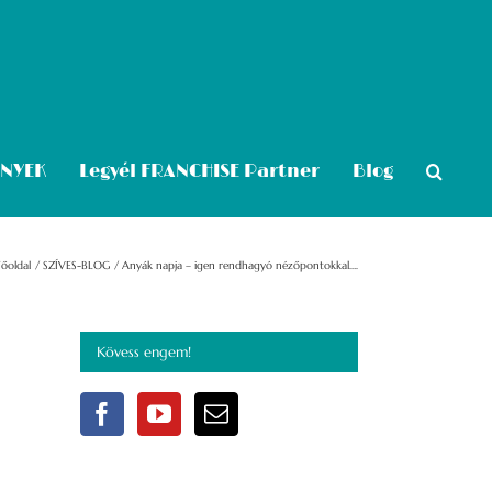
ÉNYEK
Legyél FRANCHISE Partner
Blog
Főoldal
SZÍVES-BLOG
Anyák napja – igen rendhagyó nézőpontokkal….
Kövess engem!