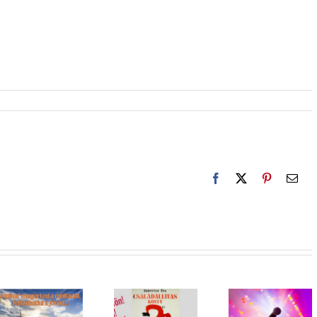
Facebook
X
Pinterest
Emai
A
Küldetésem
családállí