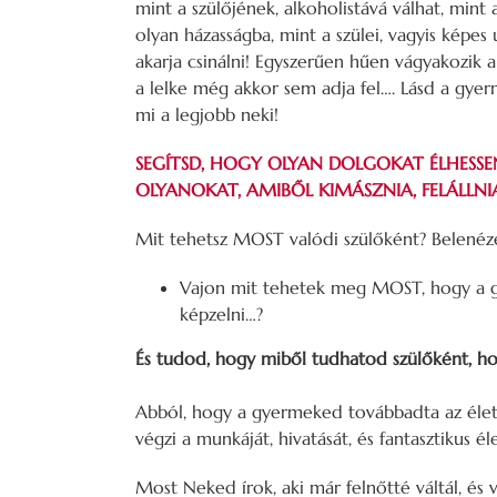
mint a szülőjének, alkoholistává válhat, mint
olyan házasságba, mint a szülei, vagyis képes
akarja csinálni! Egyszerűen hűen vágyakozik 
a lelke még akkor sem adja fel…. Lásd a gyer
mi a legjobb neki!
SEGÍTSD, HOGY OLYAN DOLGOKAT ÉLHESSEN
OLYANOKAT, AMIBŐL KIMÁSZNIA, FELÁLLNIA
Mit tehetsz MOST valódi szülőként? Belenéz
Vajon mit tehetek meg MOST, hogy a g
képzelni…?
És tudod, hogy miből tudhatod szülőként, hog
Abból, hogy a gyermeked továbbadta az élet
végzi a munkáját, hivatását, és fantasztikus éle
Most Neked írok, aki már felnőtté váltál, és