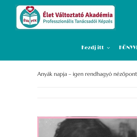
Kihagyás
Kezdj itt
KÖNYV
Anyák napja – igen rendhagyó nézőpont
View
Larger
Image