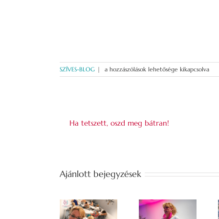
Anyák
SZÍVES-BLOG
|
a hozzászólások lehetősége kikapcsolva
napja
–
igen
rendhagyó
nézőpontokkal….
bejegyzéshez
Ha tetszett, oszd meg bátran!
Ajánlott bejegyzések
A
családállítás