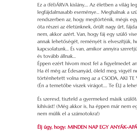
Ez a (fél)ÁRVA kislány…. Az életben a világ 
legfájdalmasabb eseménye… Meghalnak a szüle
rendszerben az, hogy megtörténik, mégis egy
óta részei az életünknek, őrült nagy űrt, fájd
nem, akkor azért. Van, hogy fáj egy szülő vis
annak lehetőségét, reményét is elveszítjük, 
kapcsolatunk… És van, amikor annyira szeretj
és tovább állnak…
Éppen ezért hívom most fel a figyelmedet a
Ha él még az Édesanyád, öleld meg, vigyél ne
történhetett volna meg az a CSODA, AKI TE 
(Én a temetőbe viszek virágot…. Te ÉLJ a leh
És szeresd, tiszteld a gyermeked másik szülőtá
kihívást! (Még akkor is, ha éppen már nem egy
nem múlik el a számotokra!)
Élj úgy, hogy: MINDEN NAP EGY ANYÁK-AP