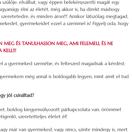
 a szülője, elválhat, vagy éppen belekényszeríti magát egy
 ugyanúgy élni az életét, még akkor is, ha direkt máshogy
a szeretetedre, és minden áron!!! Amikor látszólag megtagad,
mekedet, gyermekeidet ezzel a szemmel is! Figyelj oda, hogy
 MEG ÉS TANULHASSON MEG, AMI FELEMELI, ÉS NE
 KELL!!!
el a gyermeked szemébe, és felteszed magadnak a kérdést:
yermekem még annál is boldogabb legyen, mint amit el tud
y jól csináltad?
et, boldog kiegyensúlyozott párkapcsolata van, örömmel
tigenlő, szeretetteljes életet él!
 vagy már van gyermeked, vagy nincs, szinte mindegy is, mert