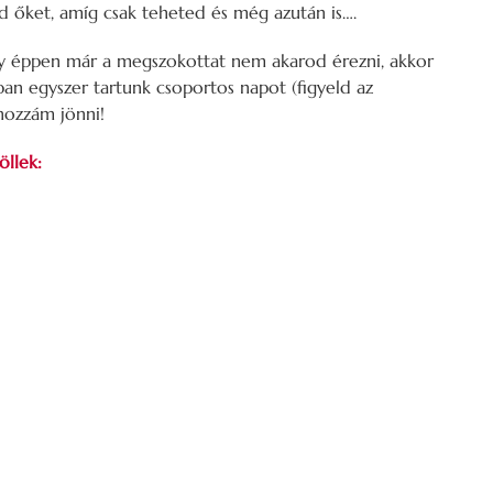
sd őket, amíg csak teheted és még azután is….
ppen már a megszokottat nem akarod érezni, akkor
 egyszer tartunk csoportos napot (figyeld az
hozzám jönni!
öllek: