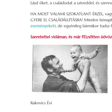
Lásd őket, a családodat a szíveddel, és szere
HA MOST VALAMI SZOKATLANT ÉRZEL, vagy é
GYERE EL CSALÁDÁLLÍTÁSRA! Minden hónapban
eseményeket
), de egyénileg bármikor tudsz 
Szeretettel vidáman, és már FELnőtten üdvöz
Rakovics Évi