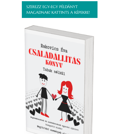
SZEREZZ EGY-EGY PÉLDÁNYT
MAGADNAK! KATTINTS A KÉPEKRE!