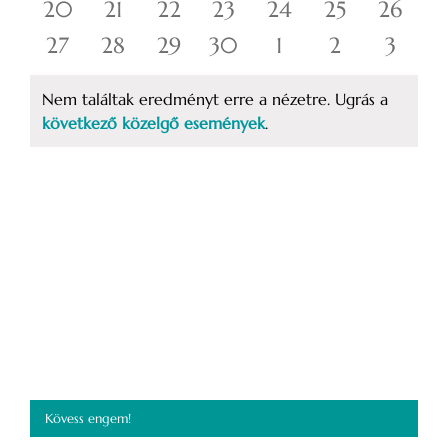
események
események
események
események
események
események
esemé
0
0
0
0
0
0
0
20
21
22
23
24
25
26
események
események
események
események
események
események
esemé
0
0
0
0
0
0
0
27
28
29
30
1
2
3
események
események
események
események
események
események
esemé
Nem találtak eredményt erre a nézetre. Ugrás a
Notice
következő közelgő események
.
Kövess engem!