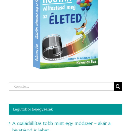
Keresés...
Legutóbbi bejegyzések
A családállítás több mint egy módszer – akár a
hivatásod is lehet