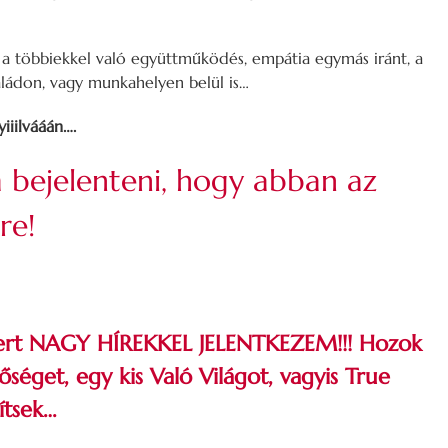
n a többiekkel való együttműködés, empátia egymás iránt, a
aládon, vagy munkahelyen belül is…
iiilvááán….
bejelenteni, hogy abban az
re!
, mert NAGY HÍREKKEL JELENTKEZEM!!! Hozok
őséget, egy kis Való Világot, vagyis True
ítsek…