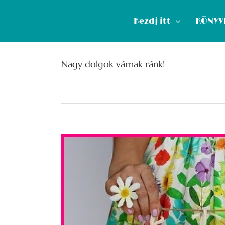
Kihagyás
Kezdj itt
KÖNYV
Nagy dolgok várnak ránk!
View
Larger
Image