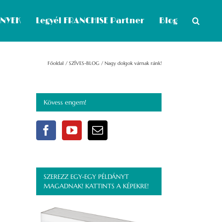
ÉNYEK
Legyél FRANCHISE Partner
Blog
Főoldal
SZÍVES-BLOG
Nagy dolgok várnak ránk!
Kövess engem!
SZEREZZ EGY-EGY PÉLDÁNYT
MAGADNAK! KATTINTS A KÉPEKRE!