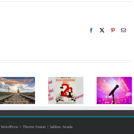
Facebook
X
Pinterest
Emai
A
Küldetésem
családállí
A
megosztása
több mi
családállítás
– Segíts,
egy
igaz
hogy
módszer
történetei
elérjem az
akár a
embereket!
hivatásod
lehet
:
WordPress
+
Theme Fusion
| Sablon:
Avada