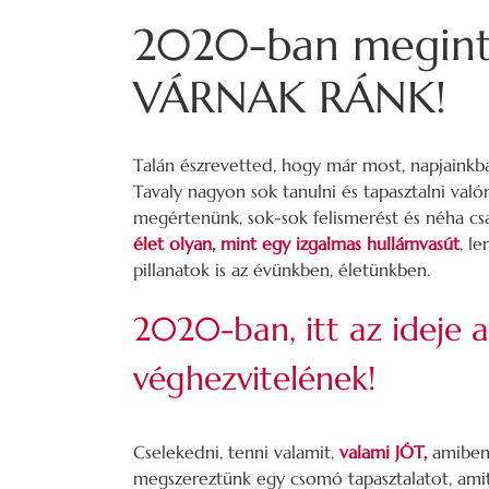
2020-ban megin
VÁRNAK RÁNK!
Talán észrevetted, hogy már most, napjainkba
Tavaly nagyon sok tanulni és tapasztalni val
megértenünk, sok-sok felismerést és néha csal
élet olyan, mint egy izgalmas hullámvasút
, l
pillanatok is az évünkben, életünkben.
2020-ban, itt az ideje 
véghezvitelének!
Cselekedni, tenni valamit,
valami JÓT,
amiben 
megszereztünk egy csomó tapasztalatot, amit