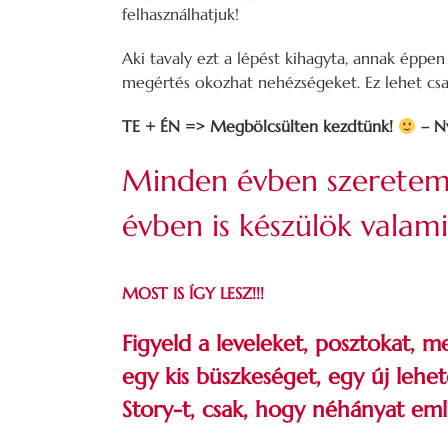
felhasználhatjuk!
Aki tavaly ezt a lépést kihagyta, annak éppe
megértés okozhat nehézségeket. Ez lehet cs
TE + ÉN => Megbölcsülten kezdtünk!
– Ny
Minden évben szeretem 
évben is készülök valami
MOST IS ÍGY LESZ!!!
Figyeld a leveleket, posztokat
egy kis büszkeséget, egy új lehet
Story-t, csak, hogy néhányat eml