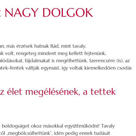
t
NAGY DOLGOK
n, más érzések hatnak Rád, mint tavaly.
ónk volt, rengeteg mindent meg kellett fejtenünk,
ódásokat, fájdalmakat is megélhettünk. Szerencsére (is), az
entek-fentek váltják egymást, így voltak kiemelkedően csodás
az élet megélésének, a tettek
boldogságot okoz másokkal együttműködni! Tavaly
ől „megbölcsülhettünk”, idén pedig ennek tudását