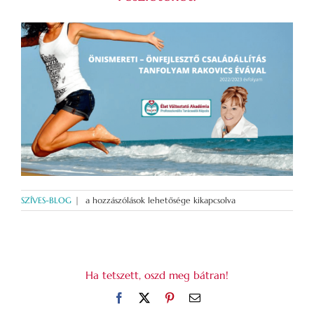
Önismeret
SZÍVES-BLOG
|
a hozzászólások lehetősége kikapcsolva
a
leghatékonyabb
módon
–
Boldognak
Ha tetszett, oszd meg bátran!
lenni
luxus?
Facebook
X
Pinterest
Email:
bejegyzéshez