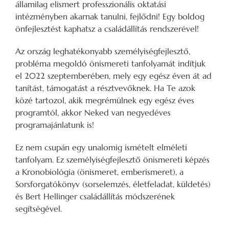
államilag elismert professzionális oktatási
intézményben akarnak tanulni, fejlődni! Egy boldog
önfejlesztést kaphatsz a családállítás rendszerével!
Az ország leghatékonyabb személyiségfejlesztő,
probléma megoldó önismereti tanfolyamát indítjuk
el 2022 szeptemberében, mely egy egész éven át ad
tanítást, támogatást a résztvevőknek. Ha Te azok
közé tartozol, akik megrémülnek egy egész éves
programtól, akkor Neked van negyedéves
programajánlatunk is!
Ez nem csupán egy unalomig ismételt elméleti
tanfolyam. Ez személyiségfejlesztő önismereti képzés
a Kronobiológia (önismeret, emberismeret), a
Sorsforgatókönyv (sorselemzés, életfeladat, küldetés)
és Bert Hellinger családállítás módszerének
segítségével.