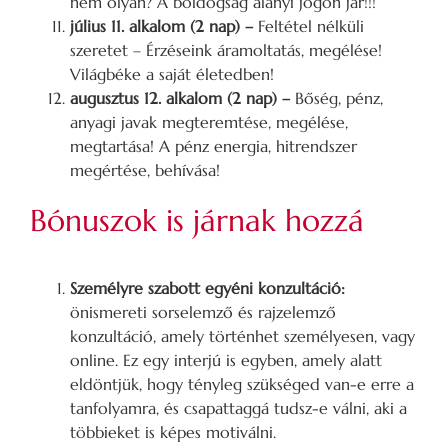
nem olyan? A boldogság alanyi jogon jár!!!
július 11. alkalom (2 nap) –
Feltétel nélküli
szeretet – Érzéseink áramoltatás, megélése!
Világbéke a saját életedben!
augusztus 12. alkalom (2 nap) –
Bőség, pénz,
anyagi javak megteremtése, megélése,
megtartása! A pénz energia, hitrendszer
megértése, behívása!
Bónuszok is járnak hozzá
Személyre szabott egyéni konzultáció:
önismereti sorselemző és rajzelemző
konzultáció, amely történhet személyesen, vagy
online. Ez egy interjú is egyben, amely alatt
eldöntjük, hogy tényleg szükséged van-e erre a
tanfolyamra, és csapattaggá tudsz-e válni, aki a
többieket is képes motiválni.