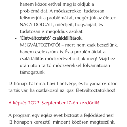
hanem közös erővel meg is oldjuk a
problémáidat. A módszerekkel tudatosan
felismerjük a problémákat, megértjük az életed
NAGY DOLGAIT, miértjeit, hogyanjait, és
tudatosan is megoldjuk azokat!
“Életváltoztató” családállítások:
MEGVÁLTOZTATÓ! – mert nem csak beszélünk,
hanem cselekszünk is. És a problémáidat a
családállítás módszerével oldjuk meg! Majd ez
után úton tartó módszerekkel folyamatosan
támogatunk!
12 hónap, 12 téma, havi 1 hétvége, és folyamatos úton
tartás vár, ha csatlakozol az igazi Életváltoztatókhoz!
A képzés 2022. Szeptember 17-én kezdődik!
A program egy egész évet biztosít a fejlődésedhez!
12 hónapon keresztül mindent közösen megteszünk,