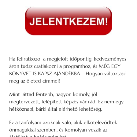
Ha feliratkozol a megjelölt időpontig, kedvezményes
áron tudsz csatlakozni a programhoz, és MÉG EGY
KÖNYVET IS KAPSZ AJÁNDÉKBA – Hogyan változtasd
meg az életed címmel!
Mint láttad fentebb, nagyon komoly, jól
megtervezett, felépített képzés vár rád! Ez nem egy
hétköznapi, bárki által elérhető lehetőség.
Ez a tanfolyam azoknak való, akik elköteleződtek
önmagukkal szemben, és komolyan veszik az