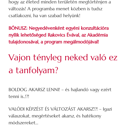
hogy az életed minden területén megtörténjen a
változás! A programba menet közben is tudsz
csatlakozni, ha van szabad helyünk!
BÓNUSZ: Negyedévenként egyéni konzultációra
nyílik lehetőséged Rakovics Évával, az Akadémia
tulajdonosával, a program megálmodójával!
Vajon tényleg neked való ez
a tanfolyam?
BOLDOG AKARSZ LENNI! – és hajlandó vagy ezért
tenni is..!?!
VALÓDI KÉPZÉST ÉS VÁLTOZÁST AKARSZ!?! – Igazi
válaszokat, megértéseket akarsz, és hatékony
módszereket…