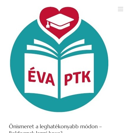
Kihagyás
Önismeret a leghatékonyabb módon –