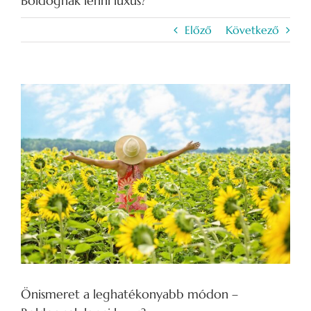
Boldognak lenni luxus?
Előző
Következő
View
Larger
Image
Önismeret a leghatékonyabb módon –