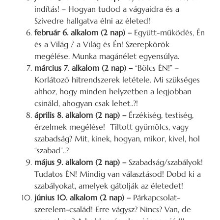
indítás! – Hogyan tudod a vágyaidra és a
Szívedre hallgatva élni az életed!
február 6. alkalom (2 nap) –
Együtt-működés, Én
és a Világ / a Világ és Én! Szerepkörök
megélése. Munka magánélet egyensúlya.
március 7. alkalom (2 nap) –
“Bölcs ÉN!” –
Korlátozó hitrendszerek letétele. Mi szükséges
ahhoz, hogy minden helyzetben a legjobban
csináld, ahogyan csak lehet..?!
április 8. alkalom (2 nap) –
Érzékiség, testiség,
érzelmek megélése! Tiltott gyümölcs, vagy
szabadság? Mit, kinek, hogyan, mikor, kivel, hol
“szabad”..?
május 9. alkalom (2 nap) –
Szabadság/szabályok!
Tudatos ÉN! Mindig van választásod! Dobd ki a
szabályokat, amelyek gátolják az életedet!
június 10. alkalom (2 nap) –
Párkapcsolat-
szerelem-család! Erre vágysz? Nincs? Van, de