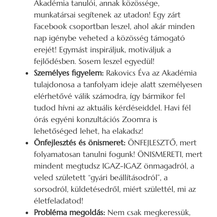
Akadémia tanulói, annak közössége,
munkatársai segítenek az utadon! Egy zárt
Facebook csoportban leszel, ahol akár minden
nap igénybe veheted a közösség támogató
erejét! Egymást inspiráljuk, motiváljuk a
fejlődésben. Sosem leszel egyedül!
Személyes figyelem:
Rakovics Éva az Akadémia
tulajdonosa a tanfolyam ideje alatt személyesen
elérhetővé válik számodra, így bármikor fel
tudod hívni az aktuális kérdéseiddel. Havi fél
órás egyéni konzultációs Zoomra is
lehetőséged lehet, ha elakadsz!
Önfejlesztés és önismeret:
ÖNFEJLESZTŐ, mert
folyamatosan tanulni fogunk! ÖNISMERETI, mert
mindent megtudsz IGAZ-IGAZ önmagadról, a
veled született “gyári beállításodról”, a
sorsodról, küldetésedről, miért születtél, mi az
életfeladatod!
Probléma megoldás:
Nem csak megkeressük,