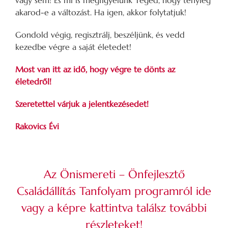
vagy sem! És mi is megfigyelünk Téged, hogy tényleg
akarod-e a változást. Ha igen, akkor folytatjuk!
Gondold végig, regisztrálj, beszéljünk, és vedd
kezedbe végre a saját életedet!
Most van itt az idő, hogy végre te dönts az
életedről!
Szeretettel várjuk a jelentkezésedet!
Rakovics Évi
Az Önismereti – Önfejlesztő
Családállítás Tanfolyam programról
ide
vagy a képre kattintva
találsz további
részleteket!