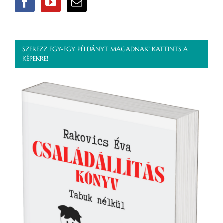
SZEREZZ EGY-EGY PÉLDÁNYT MAGADNAK! KATTINTS A
KÉPEKRE!