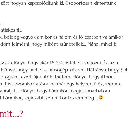
között hogyan kapcsolódtunk ki. Csoportosan kimentünk
m…
satlakozni…
k, boldog vagyok amikor csinálom és jó esetben valamikor
dom felmérni, hogy miként szüneteljek… Pláne, mivel is
 az előnye, hogy akár 16 órát is lehet dolgozni. És, az a
ni! Előnye, hogy mehet a mosógép közben. Hátránya, hogy 3-4
a program, ezért újra átöblíthetem. Előnye, hogy itthon
ít is a szórakoztatásra, ha már egy helyben ülök, szerinte
 babráljak… Előnye, hogy bármikor megjutalmazhatom
het bármikor, leginkább semmikor teszem meg…
mít….?