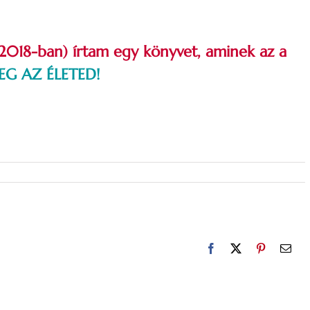
n (2018-ban) írtam egy könyvet, aminek az a
G AZ ÉLETED!
Facebook
X
Pinterest
Emai