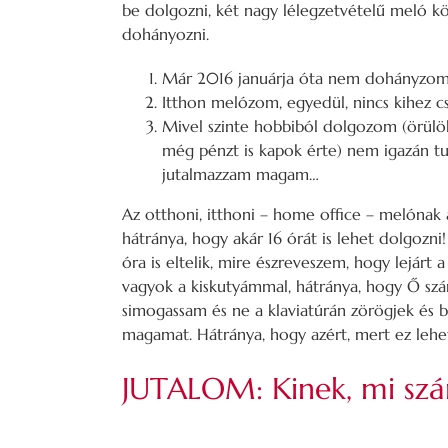
be dolgozni, két nagy lélegzetvételű meló 
dohányozni.
Már 2016 januárja óta nem dohányzo
Itthon melózom, egyedül, nincs kihez c
Mivel szinte hobbiból dolgozom (örülö
még pénzt is kapok érte) nem igazán tu
jutalmazzam magam…
Az otthoni, itthoni – home office – melónak az
hátránya, hogy akár 16 órát is lehet dolgoz
óra is eltelik, mire észreveszem, hogy lejárt 
vagyok a kiskutyámmal, hátránya, hogy Ő szám
simogassam és ne a klaviatúrán zörögjek és
magamat. Hátránya, hogy azért, mert ez le
JUTALOM: Kinek, mi szá