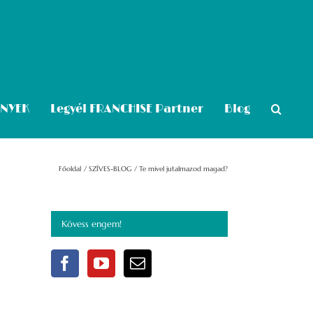
ÉNYEK
Legyél FRANCHISE Partner
Blog
Főoldal
SZÍVES-BLOG
Te mivel jutalmazod magad?
Kövess engem!