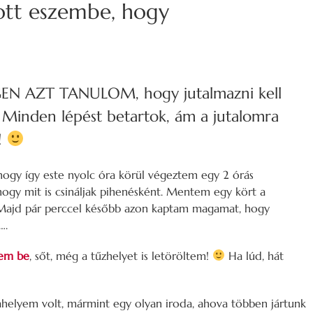
tott eszembe, hogy
 AZT TANULOM, hogy jutalmazni kell
! Minden lépést betartok, ám a jutalomra
!
 hogy így este nyolc óra körül végeztem egy 2 órás
ogy mit is csináljak pihenésként. Mentem egy kört a
. Majd pár perccel később azon kaptam magamat, hogy
….
tem be
, sőt, még a tűzhelyet is letöröltem!
Ha lúd, hát
elyem volt, mármint egy olyan iroda, ahova többen jártunk