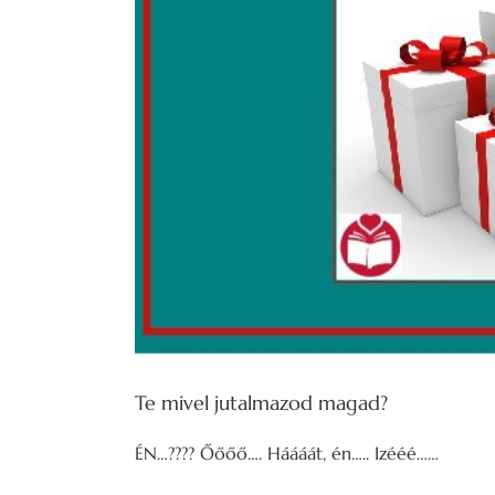
Te mivel jutalmazod magad?
ÉN…???? Őőőő…. Háááát, én….. Izééé……