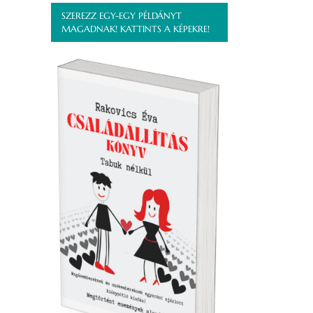
SZEREZZ EGY-EGY PÉLDÁNYT
MAGADNAK! KATTINTS A KÉPEKRE!