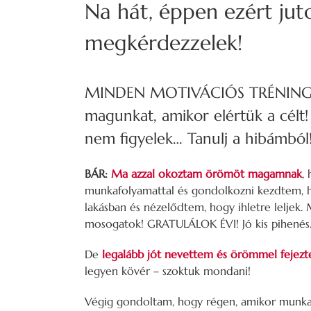
Na hát, éppen ezért ju
megkérdezzelek!
MINDEN MOTIVÁCIÓS TRÉNINGEN
magunkat, amikor elértük a célt
nem figyelek… Tanulj a hibámból
BÁR:
Ma azzal okoztam örömöt magamnak
,
munkafolyamattal és gondolkozni kezdtem, h
lakásban és nézelődtem, hogy ihletre leljek
mosogatok! GRATULÁLOK ÉVI! Jó kis pihenés
De
legalább jót nevettem és örömmel fejez
legyen kövér – szoktuk mondani!
Végig gondoltam, hogy régen, amikor munkah