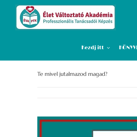
Kihagyás
Kezdj itt
KÖNYV
Te mivel jutalmazod magad?
View
Larger
Image