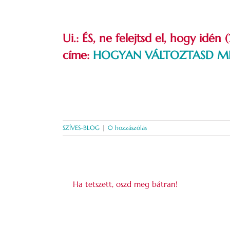
Ui.: ÉS, ne felejtsd el, hogy idé
címe:
HOGYAN VÁLTOZTASD ME
SZÍVES-BLOG
|
0 hozzászólás
Ha tetszett, oszd meg bátran!