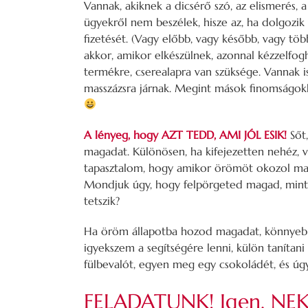
Vannak, akiknek a dicsérő szó, az elismerés, a
ügyekről nem beszélek, hisze az, ha dolgozik
fizetését. (Vagy előbb, vagy később, vagy töb
akkor, amikor elkészülnek, azonnal kézzelfog
termékre, cserealapra van szüksége. Vannak i
masszázsra járnak. Megint mások finomságo
A lényeg, hogy AZT TEDD, AMI JÓL ESIK!
Sőt,
magadat. Különösen, ha kifejezetten nehéz, vagy
tapasztalom, hogy amikor örömöt okozol ma
Mondjuk úgy, hogy felpörgeted magad, mint 
tetszik?
Ha öröm állapotba hozod magadat, könnyebb 
igyekszem a segítségére lenni, külön tanítan
fülbevalót, egyen meg egy csokoládét, és úgy 
FELADATUNK! Igen, NEK