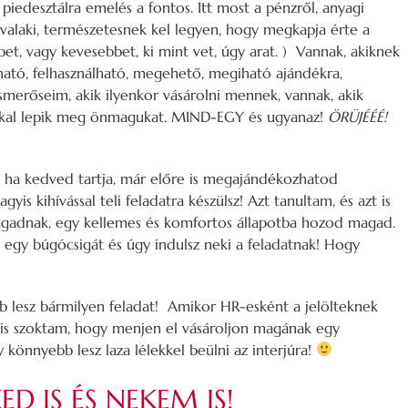
 piedesztálra emelés a fontos. Itt most a pénzről, anyagi
 valaki, természetesnek kel legyen, hogy megkapja érte a
bet, vagy kevesebbet, ki mint vet, úgy arat. ) Vannak, akiknek
ható, felhasználható, megehető, megiható ajándékra,
smerőseim, akik ilyenkor vásárolni mennek, vannak, akik
kkal lepik meg önmagukat. MIND-EGY és ugyanaz!
ÖRÜJÉÉÉ!
 ha kedved tartja, már előre is megajándékozhatod
is kihívással teli feladatra készülsz! Azt tanultam, és azt is
gadnak, egy kellemes és komfortos állapotba hozod magad.
egy búgócsigát és úgy indulsz neki a feladatnak! Hogy
lesz bármilyen feladat! Amikor HR-esként a jelölteknek
i is szoktam, hogy menjen el vásároljon magának egy
könnyebb lesz laza lélekkel beülni az interjúra!
ED IS ÉS NEKEM IS!