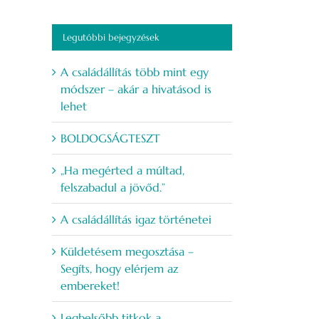
Legutóbbi bejegyzések
A családállítás több mint egy
módszer – akár a hivatásod is
lehet
BOLDOGSÁGTESZT
„Ha megérted a múltad,
felszabadul a jövőd.”
A családállítás igaz történetei
Küldetésem megosztása –
Segíts, hogy elérjem az
embereket!
Legbelsőbb titkok a