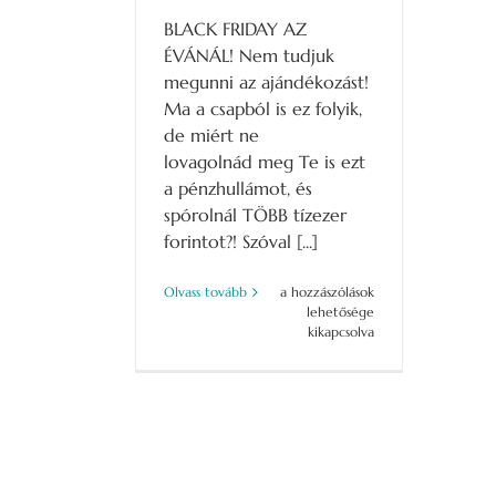
BLACK FRIDAY AZ
ÉVÁNÁL! Nem tudjuk
megunni az ajándékozást!
Ma a csapból is ez folyik,
de miért ne
lovagolnád meg Te is ezt
a pénzhullámot, és
spórolnál TÖBB tízezer
forintot?! Szóval [...]
Black
Olvass tovább
a hozzászólások
Friday
lehetősége
–
kikapcsolva
fantasztikus
ajánlat!
bejegyzéshez