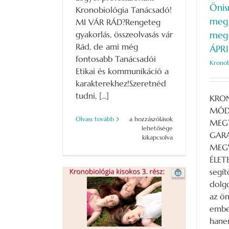
Önis
Kronobiológia Tanácsadó!
megí
MI VÁR RÁD?Rengeteg
gyakorlás, összeolvasás vár
megé
Rád, de ami még
ÁPRIL
fontosabb Tanácsadói
Kronob
Etikai és kommunikáció a
karakterekhez!Szeretnéd
tudni, [...]
KRON
MÓDS
KRONOBIOLÓGIA
Olvass tovább
a hozzászólások
MEG
TANÁCSADÓI
lehetősége
GAR
TANFOLYAM-
kikapcsolva
JÚNIUS
MEG
03.
ÉLET
bejegyzéshez
segí
dolg
az ön
buta valaki?
embe
biológia
han
S-BLOG