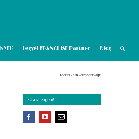
ÉNYEK
Legyél FRANCHISE Partner
Blog
Főoldal
Címke
kronobiologia
Kövess engem!