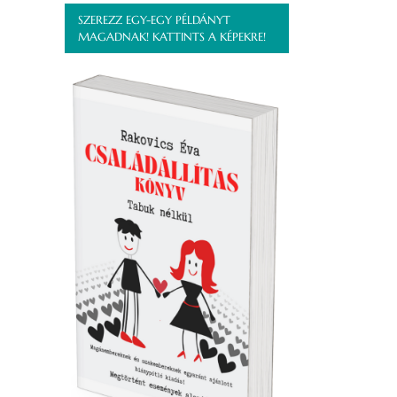
SZEREZZ EGY-EGY PÉLDÁNYT
MAGADNAK! KATTINTS A KÉPEKRE!