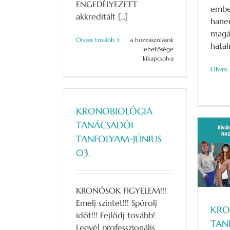
ENGEDÉLYEZETT
embe
akkreditált [...]
han
magá
Családállító
Olvass tovább
a hozzászólások
hatal
Tanfolyam
lehetősége
–
kikapcsolva
Szakember
Olvass
Képzés
2026.
IOLÓGIA
SZEPTEMBER
 TANFOLYAM-
bejegyzéshez
KRONOBIOLÓGIA
US 03.
TANÁCSADÓI
TANFOLYAM-JÚNIUS
KRONOBIOLÓGIA
03.
TANFOLYAM – Önismeret –
Hogy megítélés helyett
megértés legyen! – ÁPRILIS
17-18-19
KRONÓSOK FIGYELEM!!!
Emelj szintet!!! Spórolj
KRO
időt!!! Fejlődj tovább!
TAN
Legyél professzionális