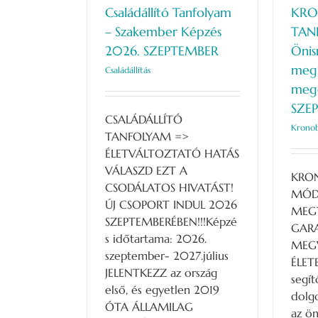
Családállító Tanfolyam
KRO
– Szakember Képzés
TAN
2026. SZEPTEMBER
Önis
megí
Családállítás
megé
SZEP
CSALÁDÁLLÍTÓ
Kronob
TANFOLYAM =>
ÉLETVÁLTOZTATÓ HATÁS
VÁLASZD EZT A
KRON
CSODÁLATOS HIVATÁST!
MÓDS
ÚJ CSOPORT INDUL 2026
MEG
SZEPTEMBERÉBEN!!!Képzé
GAR
s időtartama: 2026.
MEG
szeptember- 2027.július
ÉLET
JELENTKEZZ az ország
segí
első, és egyetlen 2019
dolg
ÓTA ÁLLAMILAG
az ön