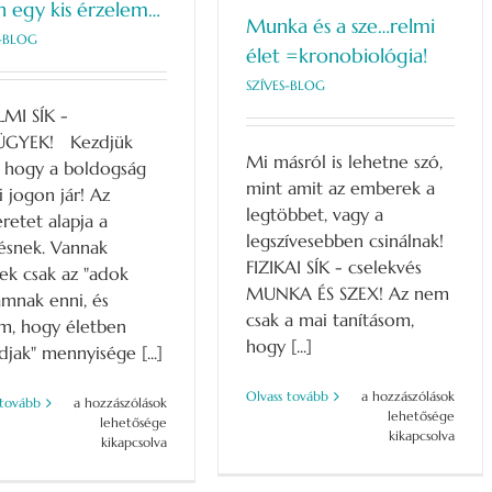
ön egy kis érzelem…
Munka és a sze…relmi
S-BLOG
élet =kronobiológia!
SZÍVES-BLOG
LMI SÍK -
ÜGYEK! Kezdjük
Mi másról is lehetne szó,
, hogy a boldogság
mint amit az emberek a
i jogon jár! Az
legtöbbet, vagy a
retet alapja a
legszívesebben csinálnak!
ésnek. Vannak
FIZIKAI SÍK - cselekvés
ek csak az "adok
MUNKA ÉS SZEX! Az nem
mnak enni, és
csak a mai tanításom,
om, hogy életben
hogy [...]
jak" mennyisége [...]
Munka
Olvass tovább
a hozzászólások
Jöjjön
 tovább
a hozzászólások
és
lehetősége
egy
lehetősége
a
kikapcsolva
kis
kikapcsolva
sze…
érzelem…
relmi
bejegyzéshez