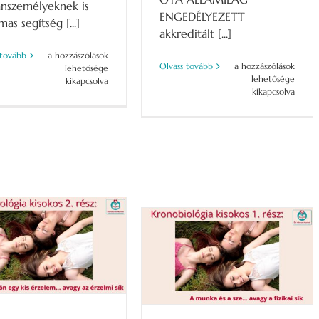
nszemélyeknek is
ENGEDÉLYEZETT
mas segítség [...]
akkreditált [...]
KRONOBIOLÓGIA
 tovább
a hozzászólások
Családállító
Olvass tovább
a hozzászólások
TANFOLYAM
lehetősége
Tanfolyam
lehetősége
–
kikapcsolva
–
kikapcsolva
Önismeret
Szakember
–
Képzés
Hogy
2026.
megítélés
MÁRCIUS
helyett
bejegyzéshez
megértés
legyen!
–
ÁPRILIS
17-
18-
19
bejegyzéshez
unka és a sze…relmi élet
=kronobiológia!
SZÍVES-BLOG