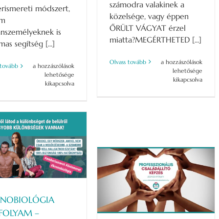
számodra valakinek a
rismereti módszert,
közelsége, vagy éppen
em
ŐRÜLT VÁGYAT érzel
nszemélyeknek is
miatta?MEGÉRTHETED [...]
mas segítség [...]
KRONODINAMIKA
Olvass tovább
a hozzászólások
KRONOBIOLÓGIA
 tovább
a hozzászólások
TANFOLYAM-
lehetősége
TANFOLYAM
lehetősége
JÚNIUS
kikapcsolva
–
kikapcsolva
08.
Önismeret
bejegyzéshez
–
Hogy
megítélés
helyett
megértés
legyen!
–
SZEPTEMBER
17-
Családállító Tanfolyam –
18-
19
Szakember Képzés 2026.
bejegyzéshez
NOBIOLÓGIA
MÁRCIUS
FOLYAM –