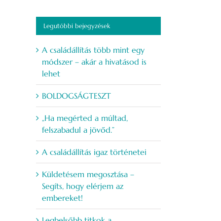
Legutóbbi bejegyzések
A családállítás több mint egy
módszer – akár a hivatásod is
lehet
BOLDOGSÁGTESZT
„Ha megérted a múltad,
felszabadul a jövőd.”
A családállítás igaz történetei
Küldetésem megosztása –
Segíts, hogy elérjem az
embereket!
Legbelsőbb titkok a