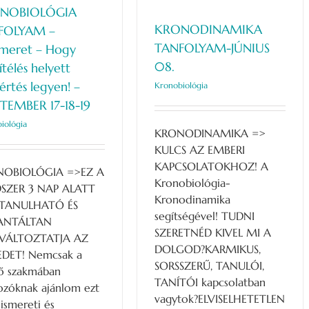
NOBIOLÓGIA
KRONODINAMIKA
FOLYAM –
TANFOLYAM-JÚNIUS
meret – Hogy
08.
télés helyett
rtés legyen! –
Kronobiológia
TEMBER 17-18-19
iológia
KRONODINAMIKA =>
KULCS AZ EMBERI
KAPCSOLATOKHOZ! A
OBIOLÓGIA =>EZ A
Kronobiológia-
ZER 3 NAP ALATT
Kronodinamika
TANULHATÓ ÉS
segítségével! TUDNI
ANTÁLTAN
SZERETNÉD KIVEL MI A
VÁLTOZTATJA AZ
DOLGOD?KARMIKUS,
EDET! Nemcsak a
SORSSZERŰ, TANULÓI,
tő szakmában
TANÍTÓI kapcsolatban
ozóknak ajánlom ezt
vagytok?ELVISELHETETLEN
ismereti és