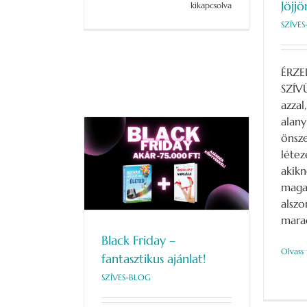
Jöjj
buta
kikapcsolva
valaki?
SZÍVE
#kronobiológia
bejegyzéshez
ÉRZE
SZÍV
azzal
alany
önsze
létez
– fantasztikus
akikn
nlat!
maga
S-BLOG
alsz
marad
Black Friday –
Olvass
fantasztikus ajánlat!
SZÍVES-BLOG