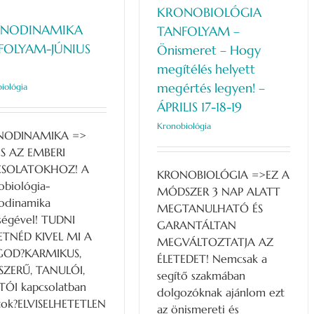
KRONOBIOLÓGIA
NODINAMIKA
TANFOLYAM –
FOLYAM-JÚNIUS
Önismeret – Hogy
megítélés helyett
megértés legyen! –
iológia
ÁPRILIS 17-18-19
Kronobiológia
NODINAMIKA =>
S AZ EMBERI
CSOLATOKHOZ! A
KRONOBIOLÓGIA =>EZ A
obiológia-
MÓDSZER 3 NAP ALATT
odinamika
MEGTANULHATÓ ÉS
tségével! TUDNI
GARANTÁLTAN
ETNÉD KIVEL MI A
MEGVÁLTOZTATJA AZ
GOD?KARMIKUS,
ÉLETEDET! Nemcsak a
SZERŰ, TANULÓI,
segítő szakmában
TÓI kapcsolatban
dolgozóknak ajánlom ezt
tok?ELVISELHETETLEN
az önismereti és