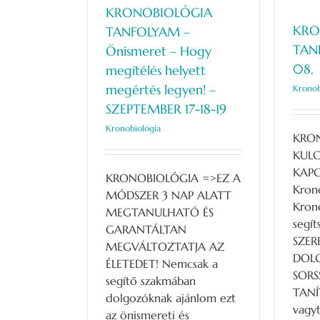
KRONOBIOLÓGIA
KRO
TANFOLYAM –
TAN
Önismeret – Hogy
08.
megítélés helyett
megértés legyen! –
Kronob
SZEPTEMBER 17-18-19
Kronobiológia
KRO
KULC
KAP
KRONOBIOLÓGIA =>EZ A
Kron
MÓDSZER 3 NAP ALATT
Kron
MEGTANULHATÓ ÉS
segí
GARANTÁLTAN
SZER
MEGVÁLTOZTATJA AZ
DOL
ÉLETEDET! Nemcsak a
SORS
segítő szakmában
TANÍ
dolgozóknak ajánlom ezt
vagy
az önismereti és