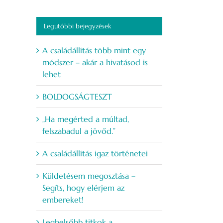
Legutóbbi bejegyzések
A családállítás több mint egy
módszer – akár a hivatásod is
lehet
BOLDOGSÁGTESZT
„Ha megérted a múltad,
felszabadul a jövőd.”
A családállítás igaz történetei
Küldetésem megosztása –
Segíts, hogy elérjem az
embereket!
Legbelsőbb titkok a