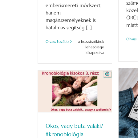
szám
emberismereti módszert,
köze
hanem
ŐRÜL
magánszemélyeknek is
miat
hatalmas segítség [...]
Olvass
KRONOBIOLÓGIA
Olvass tovább
a hozzászólások
TANFOLYAM
lehetősége
–
kikapcsolva
Önismeret
–
Hogy
megítélés
helyett
megértés
buta valaki?
legyen!
–
biológia
SZEPTEMBER
Elkészült a CSALÁDÁLLÍTÁS
S-BLOG
17-
KÖNYV
18-
19
SZÍVES-BLOG
bejegyzéshez
Okos, vagy buta valaki?
#kronobiológia