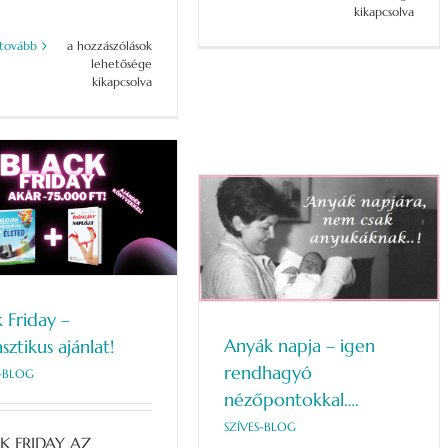
kis
kikapcsolva
érzelem…
Elkészült
 tovább
a hozzászólások
bejegyzéshez
a
lehetősége
CSALÁDÁLLÍTÁS
kikapcsolva
KÖNYV
bejegyzéshez
Anyák napja – igen
ndhagyó nézőpontokkal….
SZÍVES-BLOG
k Friday –
Anyák napja – igen
sztikus ajánlat!
rendhagyó
S-BLOG
nézőpontokkal….
SZÍVES-BLOG
K FRIDAY AZ