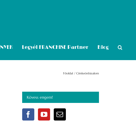
ÉNYEK
Legyél FRANCHISE Partner
Blog
Főoldal
Címke
önbizalom
Kövess engem!