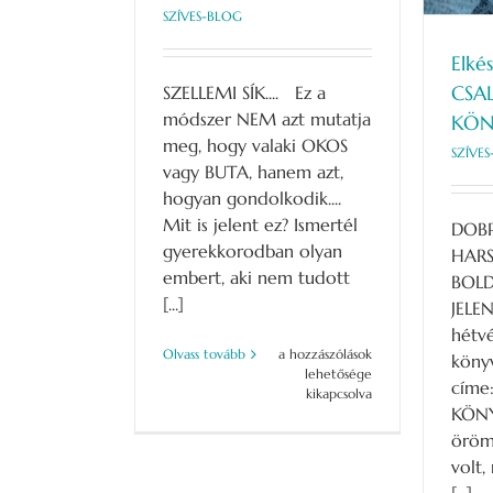
SZÍVES-BLOG
Elkés
CSA
SZELLEMI SÍK.... Ez a
módszer NEM azt mutatja
KÖN
meg, hogy valaki OKOS
SZÍVE
vagy BUTA, hanem azt,
hogyan gondolkodik....
Mit is jelent ez? Ismertél
DOBP
gyerekkorodban olyan
HARS
embert, aki nem tudott
BOL
[...]
JELE
hétvé
Okos,
Olvass tovább
a hozzászólások
könyv
vagy
lehetősége
címe
buta
kikapcsolva
KÖNY
valaki?
#kronobiológia
öröm
bejegyzéshez
volt,