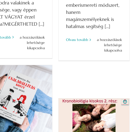
odra valakinek a
emberismereti módszert,
lsége, vagy éppen
hanem
T VÁGYAT érzel
magánszemélyeknek is
ta?MEGÉRTHETED [...]
hatalmas segítség [...]
KRONODINAMIKA
 tovább
a hozzászólások
KRONOBIOLÓGIA
Olvass tovább
a hozzászólások
TANFOLYAM-
lehetősége
TANFOLYAM
lehetősége
JÚNIUS
kikapcsolva
–
kikapcsolva
08.
Önismeret
bejegyzéshez
–
Hogy
megítélés
helyett
megértés
legyen!
–
ÁPRILIS
17-
18-
19
bejegyzéshez
Jöjjön egy kis érzelem…
SZÍVES-BLOG