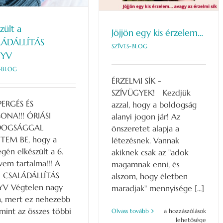
zült a
Jöjjön egy kis érzelem…
LÁDÁLLÍTÁS
SZÍVES-BLOG
YV
S-BLOG
ÉRZELMI SÍK -
SZÍVÜGYEK! Kezdjük
ERGÉS ÉS
azzal, hogy a boldogság
ONA!!! ÓRIÁSI
alanyi jogon jár! Az
DOGSÁGGAL
önszeretet alapja a
NTEM BE, hogy a
létezésnek. Vannak
gén elkészült a 6.
akiknek csak az "adok
em tartalma!!! A
magamnak enni, és
: CSALÁDÁLLÍTÁS
alszom, hogy életben
V Végtelen nagy
maradjak" mennyisége [...]
, mert ez nehezebb
 mint az összes többi
Jöjjön
Olvass tovább
a hozzászólások
egy
lehetősége