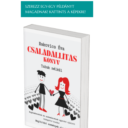
SZEREZZ EGY-EGY PÉLDÁNYT
MAGADNAK! KATTINTS A KÉPEKRE!