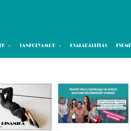
EK
TANFOLYAMOK
CSALÁDÁLLÍTÁS
ESEM
KRONOBIOLÓGIA
ANFOLYAM – Önismeret –
Hogy megítélés helyett
egértés legyen! – ÁPRILIS
17-18-19