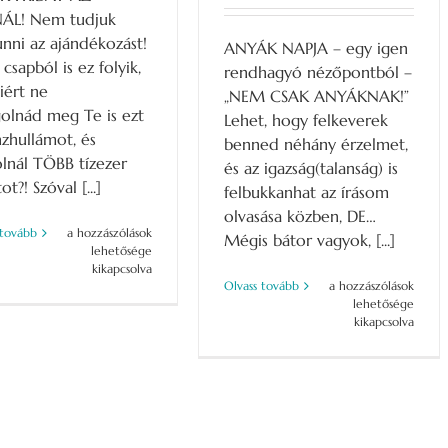
ÁL! Nem tudjuk
nni az ajándékozást!
ANYÁK NAPJA – egy igen
csapból is ez folyik,
rendhagyó nézőpontból –
iért ne
„NEM CSAK ANYÁKNAK!”
olnád meg Te is ezt
Lehet, hogy felkeverek
zhullámot, és
benned néhány érzelmet,
lnál TÖBB tízezer
és az igazság(talanság) is
ot?! Szóval [...]
felbukkanhat az írásom
olvasása közben, DE…
Black
 tovább
a hozzászólások
Mégis bátor vagyok, [...]
Friday
lehetősége
–
kikapcsolva
Anyák
Olvass tovább
a hozzászólások
fantasztikus
napja
lehetősége
ajánlat!
–
kikapcsolva
bejegyzéshez
igen
rendhagyó
nézőpontokkal….
bejegyzéshez