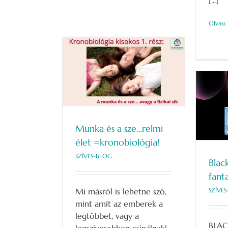
[...]
Olvass
ze…relmi élet
iológia!
S-BLOG
Black Friday – fantasztikus
ajánlat!
Munka és a sze…relmi
SZÍVES-BLOG
re
élet =kronobiológia!
SZÍVES-BLOG
Blac
fanta
Mi másról is lehetne szó,
SZÍVE
mint amit az emberek a
legtöbbet, vagy a
BLAC