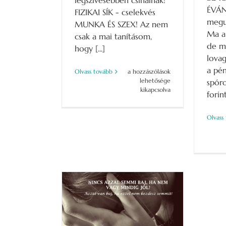
legszívesebben csinálnak!
ÉVÁN
FIZIKAI SÍK - cselekvés
megu
MUNKA ÉS SZEX! Az nem
Ma a 
csak a mai tanításom,
de m
hogy [...]
lovag
a pén
Munka
Olvass tovább
a hozzászólások
és
lehetősége
spóro
a
kikapcsolva
forint
sze…
relmi
élet
Olvass
=kronobiológia!
bejegyzéshez
L SEMMI BAJ,
 MINDIG JÓL!
AN BAJ, HA…